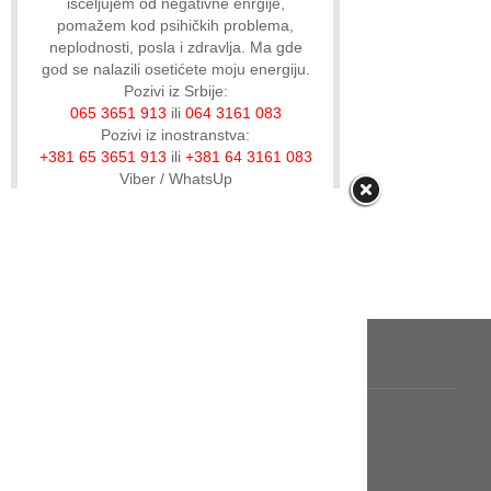
isceljujem od negativne enrgije,
pomažem kod psihičkih problema,
neplodnosti, posla i zdravlja. Ma gde
god se nalazili osetićete moju energiju.
Pozivi iz Srbije:
065 3651 913
ili
064 3161 083
Pozivi iz inostranstva:
+381 65 3651 913
ili
+381 64 3161 083
Viber / WhatsUp
Jednim pozivom promeni svoju sudbinu i
privuci sreću u svoj život!
IZBORNIK
Naslovnica
Sve priče
Gost autori