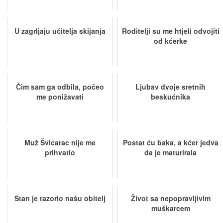
U zagrljaju učitelja skijanja
Roditelji su me htjeli odvojiti
od kćerke
Čim sam ga odbila, počeo
Ljubav dvoje sretnih
me ponižavati
beskućnika
Muž Švicarac nije me
Postat ću baka, a kćer jedva
prihvatio
da je maturirala
Stan je razorio našu obitelj
Život sa nepopravljivim
muškarcem