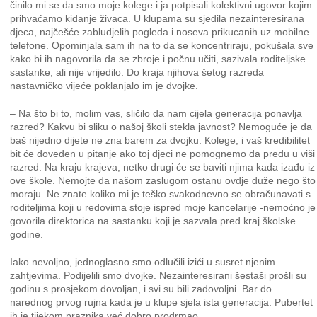
činilo mi se da smo moje kolege i ja potpisali kolektivni ugovor kojim
prihvaćamo kidanje živaca. U klupama su sjedila nezainteresirana
djeca, najčešće zabludjelih pogleda i noseva prikucanih uz mobilne
telefone. Opominjala sam ih na to da se koncentriraju, pokušala sve
kako bi ih nagovorila da se zbroje i počnu učiti, sazivala roditeljske
sastanke, ali nije vrijedilo. Do kraja njihova šetog razreda
nastavničko vijeće poklanjalo im je dvojke.
– Na što bi to, molim vas, sličilo da nam cijela generacija ponavlja
razred? Kakvu bi sliku o našoj školi stekla javnost? Nemoguće je da
baš nijedno dijete ne zna barem za dvojku. Kolege, i vaš kredibilitet
bit će doveden u pitanje ako toj djeci ne pomognemo da pređu u viši
razred. Na kraju krajeva, netko drugi će se baviti njima kada izađu iz
ove škole. Nemojte da našom zaslugom ostanu ovdje duže nego što
moraju. Ne znate koliko mi je teško svakodnevno se obračunavati s
roditeljima koji u redovima stoje ispred moje kancelarije -nemoćno je
govorila direktorica na sastanku koji je sazvala pred kraj školske
godine.
Iako nevoljno, jednoglasno smo odlučili izići u susret njenim
zahtjevima. Podijelili smo dvojke. Nezainteresirani šestaši prošli su
godinu s prosjekom dovoljan, i svi su bili zadovoljni. Bar do
narednog prvog rujna kada je u klupe sjela ista generacija. Pubertet
ih je tijekom praznika već dobro prodrmao.