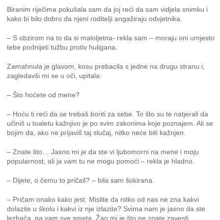
Biranim riječima pokušala sam da joj reći da sam vidjela snimku i
kako bi bilo dobro da njeni roditelji angažiraju odvjetnika.
– S obzirom na to da si maloljetna- rekla sam – moraju oni umjesto
tebe podnijeti tužbu protiv huligana.
Zamahnula je glavom, kosu prebacila s jedne na drugu stranu i,
zagledavši mi se u oči, upitala:
– Što hoćete od mene?
– Hoću ti reći da se trebaš boriti za sebe. To što su te natjerali da
učiniš u toaletu kažnjivo je po svim zakonima koje poznajem. Ali se
bojim da, ako ne prijaviš taj slučaj, nitko neće biti kažnjen.
– Znate što… Jasno mi je da ste vi ljubomorni na mene i moju
popularnost, ali ja vam tu ne mogu pomoći – rekla je hladno.
– Dijete, o čemu to pričaš? – bila sam šokirana.
– Pričam onako kako jest. Mislite da nitko od nas ne zna kakvi
dolazite u školu i kakvi iz nje izlazite? Svima nam je jasno da ste
lezbača, pa vam sve smeta. Žao mi je što ne znate zavesti