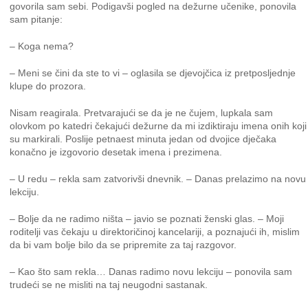
govorila sam sebi. Podigavši pogled na dežurne učenike, ponovila
sam pitanje:
– Koga nema?
– Meni se čini da ste to vi – oglasila se djevojčica iz pretposljednje
klupe do prozora.
Nisam reagirala. Pretvarajući se da je ne čujem, lupkala sam
olovkom po katedri čekajući dežurne da mi izdiktiraju imena onih koji
su markirali. Poslije petnaest minuta jedan od dvojice dječaka
konačno je izgovorio desetak imena i prezimena.
– U redu – rekla sam zatvorivši dnevnik. – Danas prelazimo na novu
lekciju.
– Bolje da ne radimo ništa – javio se poznati ženski glas. – Moji
roditelji vas čekaju u direktoričinoj kancelariji, a poznajući ih, mislim
da bi vam bolje bilo da se pripremite za taj razgovor.
– Kao što sam rekla… Danas radimo novu lekciju – ponovila sam
trudeći se ne misliti na taj neugodni sastanak.