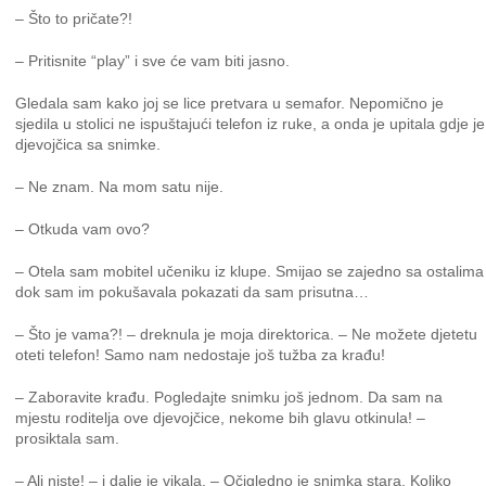
– Što to pričate?!
– Pritisnite “play” i sve će vam biti jasno.
Gledala sam kako joj se lice pretvara u semafor. Nepomično je
sjedila u stolici ne ispuštajući telefon iz ruke, a onda je upitala gdje je
djevojčica sa snimke.
– Ne znam. Na mom satu nije.
– Otkuda vam ovo?
– Otela sam mobitel učeniku iz klupe. Smijao se zajedno sa ostalima
dok sam im pokušavala pokazati da sam prisutna…
– Što je vama?! – dreknula je moja direktorica. – Ne možete djetetu
oteti telefon! Samo nam nedostaje još tužba za krađu!
– Zaboravite krađu. Pogledajte snimku još jednom. Da sam na
mjestu roditelja ove djevojčice, nekome bih glavu otkinula! –
prosiktala sam.
– Ali niste! – i dalje je vikala. – Očigledno je snimka stara. Koliko