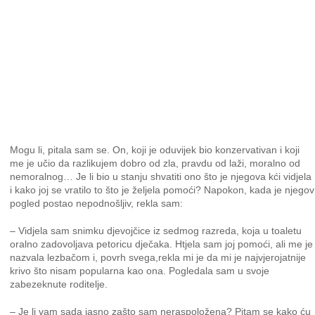
Mogu li, pitala sam se. On, koji je oduvijek bio konzervativan i koji
me je učio da razlikujem dobro od zla, pravdu od laži, moralno od
nemoralnog… Je li bio u stanju shvatiti ono što je njegova kći vidjela
i kako joj se vratilo to što je željela pomoći? Napokon, kada je njegov
pogled postao nepodnošljiv, rekla sam:
– Vidjela sam snimku djevojčice iz sedmog razreda, koja u toaletu
oralno zadovoljava petoricu dječaka. Htjela sam joj pomoći, ali me je
nazvala lezbačom i, povrh svega,rekla mi je da mi je najvjerojatnije
krivo što nisam popularna kao ona. Pogledala sam u svoje
zabezeknute roditelje.
– Je li vam sada jasno zašto sam neraspoložena? Pitam se kako ću