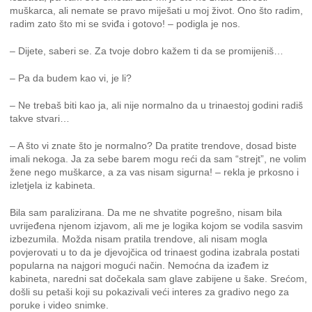
muškarca, ali nemate se pravo miješati u moj život. Ono što radim,
radim zato što mi se sviđa i gotovo! – podigla je nos.
– Dijete, saberi se. Za tvoje dobro kažem ti da se promijeniš…
– Pa da budem kao vi, je li?
– Ne trebaš biti kao ja, ali nije normalno da u trinaestoj godini radiš
takve stvari…
– A što vi znate što je normalno? Da pratite trendove, dosad biste
imali nekoga. Ja za sebe barem mogu reći da sam “strejt”, ne volim
žene nego muškarce, a za vas nisam sigurna! – rekla je prkosno i
izletjela iz kabineta.
Bila sam paralizirana. Da me ne shvatite pogrešno, nisam bila
uvrijeđena njenom izjavom, ali me je logika kojom se vodila sasvim
izbezumila. Možda nisam pratila trendove, ali nisam mogla
povjerovati u to da je djevojčica od trinaest godina izabrala postati
popularna na najgori mogući način. Nemoćna da izađem iz
kabineta, naredni sat dočekala sam glave zabijene u šake. Srećom,
došli su petaši koji su pokazivali veći interes za gradivo nego za
poruke i video snimke.