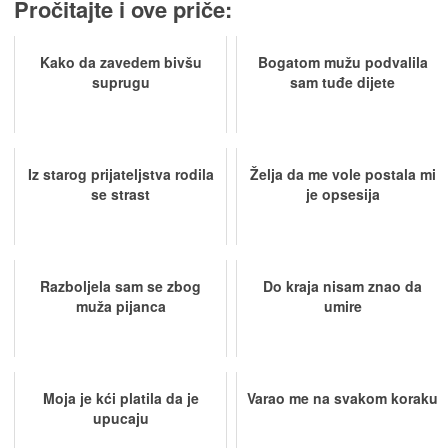
Pročitajte i ove priče:
Kako da zavedem bivšu
Bogatom mužu podvalila
suprugu
sam tuđe dijete
Iz starog prijateljstva rodila
Želja da me vole postala mi
se strast
je opsesija
Razboljela sam se zbog
Do kraja nisam znao da
muža pijanca
umire
Moja je kći platila da je
Varao me na svakom koraku
upucaju