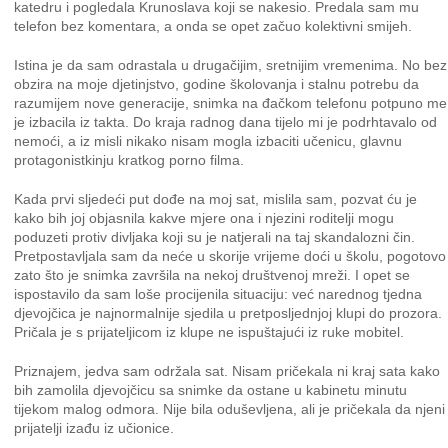
katedru i pogledala Krunoslava koji se nakesio. Predala sam mu
telefon bez komentara, a onda se opet začuo kolektivni smijeh.
Istina je da sam odrastala u drugačijim, sretnijim vremenima. No bez
obzira na moje djetinjstvo, godine školovanja i stalnu potrebu da
razumijem nove generacije, snimka na đačkom telefonu potpuno me
je izbacila iz takta. Do kraja radnog dana tijelo mi je podrhtavalo od
nemoći, a iz misli nikako nisam mogla izbaciti učenicu, glavnu
protagonistkinju kratkog porno filma.
Kada prvi sljedeći put dođe na moj sat, mislila sam, pozvat ću je
kako bih joj objasnila kakve mjere ona i njezini roditelji mogu
poduzeti protiv divljaka koji su je natjerali na taj skandalozni čin.
Pretpostavljala sam da neće u skorije vrijeme doći u školu, pogotovo
zato što je snimka završila na nekoj društvenoj mreži. I opet se
ispostavilo da sam loše procijenila situaciju: već narednog tjedna
djevojčica je najnormalnije sjedila u pretposljednjoj klupi do prozora.
Pričala je s prijateljicom iz klupe ne ispuštajući iz ruke mobitel.
Priznajem, jedva sam održala sat. Nisam pričekala ni kraj sata kako
bih zamolila djevojčicu sa snimke da ostane u kabinetu minutu
tijekom malog odmora. Nije bila oduševljena, ali je pričekala da njeni
prijatelji izađu iz učionice.