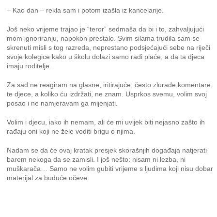
– Kao dan – rekla sam i potom izašla iz kancelarije.
Još neko vrijeme trajao je “teror” sedmaša da bi i to, zahvaljujući
mom ignoriranju, napokon prestalo. Svim silama trudila sam se
skrenuti misli s tog razreda, neprestano podsjećajući sebe na riječi
svoje kolegice kako u školu dolazi samo radi plaće, a da ta djeca
imaju roditelje.
Za sad ne reagiram na glasne, iritirajuće, često zlurade komentare
te djece, a koliko ću izdržati, ne znam. Usprkos svemu, volim svoj
posao i ne namjeravam ga mijenjati.
Volim i djecu, iako ih nemam, ali će mi uvijek biti nejasno zašto ih
rađaju oni koji ne žele voditi brigu o njima.
Nadam se da će ovaj kratak presjek skorašnjih događaja natjerati
barem nekoga da se zamisli. I još nešto: nisam ni lezba, ni
muškarača… Samo ne volim gubiti vrijeme s ljudima koji nisu dobar
materijal za buduće očeve.