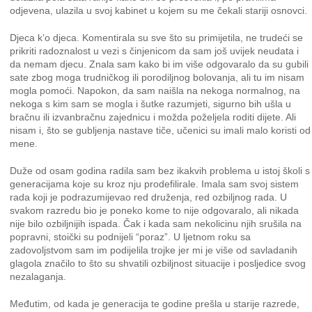
odjevena, ulazila u svoj kabinet u kojem su me čekali stariji osnovci.
Djeca k’o djeca. Komentirala su sve što su primijetila, ne trudeći se
prikriti radoznalost u vezi s činjenicom da sam još uvijek neudata i
da nemam djecu. Znala sam kako bi im više odgovaralo da su gubili
sate zbog moga trudničkog ili porodiljnog bolovanja, ali tu im nisam
mogla pomoći. Napokon, da sam naišla na nekoga normalnog, na
nekoga s kim sam se mogla i šutke razumjeti, sigurno bih ušla u
bračnu ili izvanbračnu zajednicu i možda poželjela roditi dijete. Ali
nisam i, što se gubljenja nastave tiče, učenici su imali malo koristi od
mene.
Duže od osam godina radila sam bez ikakvih problema u istoj školi s
generacijama koje su kroz nju prodefilirale. Imala sam svoj sistem
rada koji je podrazumijevao red druženja, red ozbiljnog rada. U
svakom razredu bio je poneko kome to nije odgovaralo, ali nikada
nije bilo ozbiljnijih ispada. Čak i kada sam nekolicinu njih srušila na
popravni, stoički su podnijeli “poraz”. U ljetnom roku sa
zadovoljstvom sam im podijelila trojke jer mi je više od savladanih
glagola značilo to što su shvatili ozbiljnost situacije i posljedice svog
nezalaganja.
Međutim, od kada je generacija te godine prešla u starije razrede,