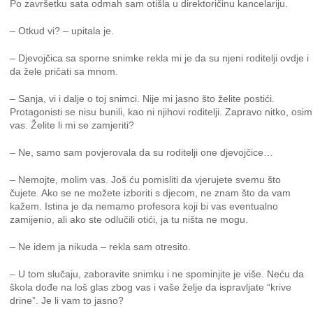
Po završetku sata odmah sam otišla u direktoričinu kancelariju.
– Otkud vi? – upitala je.
– Djevojčica sa sporne snimke rekla mi je da su njeni roditelji ovdje i
da žele pričati sa mnom.
– Sanja, vi i dalje o toj snimci. Nije mi jasno što želite postići.
Protagonisti se nisu bunili, kao ni njihovi roditelji. Zapravo nitko, osim
vas. Želite li mi se zamjeriti?
– Ne, samo sam povjerovala da su roditelji one djevojčice…
– Nemojte, molim vas. Još ću pomisliti da vjerujete svemu što
čujete. Ako se ne možete izboriti s djecom, ne znam što da vam
kažem. Istina je da nemamo profesora koji bi vas eventualno
zamijenio, ali ako ste odlučili otići, ja tu ništa ne mogu.
– Ne idem ja nikuda – rekla sam otresito.
– U tom slučaju, zaboravite snimku i ne spominjite je više. Neću da
škola dođe na loš glas zbog vas i vaše želje da ispravljate “krive
drine”. Je li vam to jasno?