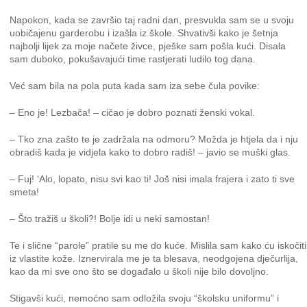
Napokon, kada se završio taj radni dan, presvukla sam se u svoju
uobičajenu garderobu i izašla iz škole. Shvativši kako je šetnja
najbolji lijek za moje načete živce, pješke sam pošla kući. Disala
sam duboko, pokušavajući time rastjerati ludilo tog dana.
Već sam bila na pola puta kada sam iza sebe čula povike:
– Eno je! Lezbača! – cičao je dobro poznati ženski vokal.
– Tko zna zašto te je zadržala na odmoru? Možda je htjela da i nju
obradiš kada je vidjela kako to dobro radiš! – javio se muški glas.
– Fuj! ‘Alo, lopato, nisu svi kao ti! Još nisi imala frajera i zato ti sve
smeta!
– Što tražiš u školi?! Bolje idi u neki samostan!
Te i slične “parole” pratile su me do kuće. Mislila sam kako ću iskočiti
iz vlastite kože. Iznervirala me je ta blesava, neodgojena dječurlija,
kao da mi sve ono što se događalo u školi nije bilo dovoljno.
Stigavši kući, nemoćno sam odložila svoju “školsku uniformu” i