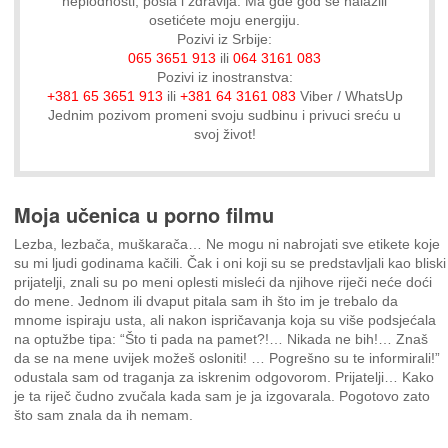
neplodnosti, posla i zdravlja. Ma gde god se nalazili
osetićete moju energiju.
Pozivi iz Srbije:
065 3651 913
ili
064 3161 083
Pozivi iz inostranstva:
+381 65 3651 913
ili
+381 64 3161 083
Viber / WhatsUp
Jednim pozivom promeni svoju sudbinu i privuci sreću u
svoj život!
Moja učenica u porno filmu
Lezba, lezbača, muškarača… Ne mogu ni nabrojati sve etikete koje
su mi ljudi godinama kačili. Čak i oni koji su se predstavljali kao bliski
prijatelji, znali su po meni oplesti misleći da njihove riječi neće doći
do mene. Jednom ili dvaput pitala sam ih što im je trebalo da
mnome ispiraju usta, ali nakon ispričavanja koja su više podsjećala
na optužbe tipa: “Što ti pada na pamet?!… Nikada ne bih!… Znaš
da se na mene uvijek možeš osloniti! … Pogrešno su te informirali!”
odustala sam od traganja za iskrenim odgovorom. Prijatelji… Kako
je ta riječ čudno zvučala kada sam je ja izgovarala. Pogotovo zato
što sam znala da ih nemam.