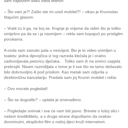
sam najbližem đaku otela telefon.
– Što vam je?! Zašto ste mi uzeli mobitel?! – vikao je Krunoslav
titajućim glasom.
– Vratit ću ti ga, ne boj se. Krajnje je vrijeme da vidim što je toliko
smiješno pa da se i ja nasmijem – rekla sam kopajući po pristiglim
porukama.
A onda sam zamalo pala u nesvijest. Bio je to video snimljen u
toaletu: jedna djevojčica iz tog razreda klečala je i oralno
zadovoljavala petoricu dječaka… Toliko sam ih na snimci uspjela
prebrojiti. Nisam razmišljala o tome je li sve što se tamo dešavalo
bilo dobrovoljno ili pod prisilom. Kao metak sam odjurila u
direktoričinu kancelariju. Predala sam joj Krunin mobitel i rekla:
– Ovo morate pogledati!
– Što se dogodilo? – upitala je iznenađeno.
– Pogledajte snimak i sve će vam biti jasno. Brinete o lošoj slici i
našem kredibilitetu, a s druge strane dopuštamo da ovakav
dvominutni, eksplicitni film o našoj djeci kruži internetom.