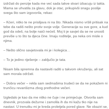
izdržati do penzije kada me već sada takve stvari izbacuju iz takta.
Mama se uhvatila za glavu, dok je otac, prikupivši snagu poslije
svega što sam izgovorila, rekao:
– Kćeri, nitko te ne prisiljava ni na što. Nikada nismo vršili pritisak na
tebe da radiš nešto protiv svoje volje. Generacije su sve gore, a kud
god da odeš, na bolje naići nećeš. Moj ti je savjet da se ne unosiš
previše u to što ta djeca čine. Imaju roditelje, pa neka oni misle o
njima.
– Nešto slično savjetovala mi je i kolegica…
– To je jedino riješenje – zaključio je tata.
Nisam bila spremna da nastaviti raditi u takvom okruženju, ali sat
sam morala održati.
– Dobra večer – rekla sam sedmašima trudeći se da ne pokažem ni
trunčicu revanšizma zbog prethodne večeri.
Izgledalo je kao da me nitko ne čuje i ne primjećuje. Otvorila sam
dnevnik, prozvala dežurne i zamolila ih da mi kažu tko nije na
nastavi. U trenutku mi je kreda proletjela pored glave. Ne obaziri se,