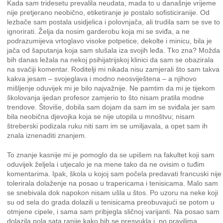
Kada sam tridesetu prevalila neudata, mada to u današnje vrijeme
nije pretjerano neobično, etiketiranje je postalo sofisticiranije. Od
lezbače sam postala usidjelica i polovnjača, ali trudila sam se sve to
ignorirati. Želja da nosim garderobu koja mi se sviđa, a ne
podrazumijeva vrtoglavo visoke potpetice, dekolte i minicu, bila je
jača od šaputanja koja sam slušala iza svojih leđa. Tko zna? Možda
bih danas ležala na nekoj psihijatrijskoj klinici da sam se obazirala
na svačiji komentar. Roditelji mi nikada nisu zamjerali što sam takva
kakva jesam – svojeglava i modno neosviještena – a njihovo
mišljenje oduvijek mi je bilo najvažnije. Ne pamtim da mi je tijekom
školovanja ijedan profesor zamjerio to što nisam pratila modne
trendove. Štoviše, dobila sam dojam da sam im se sviđala jer sam
bila neobična djevojka koja se nije utopila u mnoštvu; nisam
štreberski podizala ruku niti sam im se umiljavala, a opet sam ih
znala iznenaditi znanjem.
To znanje kasnije mi je pomoglo da se upišem na fakultet koji sam
oduvijek željela i utjecalo je na mene tako da ne ovisim o tuđim
komentarima. Ipak, škola u kojoj sam počela predavati francuski nije
tolerirala dolaženje na posao u trapericama i tenisicama. Malo sam
se snebivala dok napokon nisam ušla u štos. Po uzoru na neke koji
su od sela do grada dolazili u tenisicama preobuvajući se potom u
otmjene cipele, i sama sam pribjegla sličnoj varijanti. Na posao sam
dolazila pola sata ranije kako bih se presvukla i, po pravilima