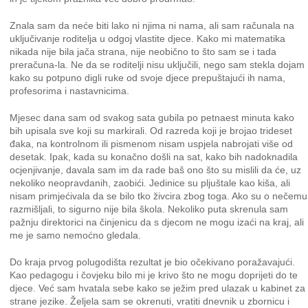
Znala sam da neće biti lako ni njima ni nama, ali sam računala na
uključivanje roditelja u odgoj vlastite djece. Kako mi matematika
nikada nije bila jača strana, nije neobično to što sam se i tada
preračuna-la. Ne da se roditelji nisu uključili, nego sam stekla dojam
kako su potpuno digli ruke od svoje djece prepuštajući ih nama,
profesorima i nastavnicima.
Mjesec dana sam od svakog sata gubila po petnaest minuta kako
bih upisala sve koji su markirali. Od razreda koji je brojao trideset
đaka, na kontrolnom ili pismenom nisam uspjela nabrojati više od
desetak. Ipak, kada su konačno došli na sat, kako bih nadoknadila
ocjenjivanje, davala sam im da rade baš ono što su mislili da će, uz
nekoliko neopravdanih, zaobići. Jedinice su pljuštale kao kiša, ali
nisam primjećivala da se bilo tko živcira zbog toga. Ako su o nečemu
razmišljali, to sigurno nije bila škola. Nekoliko puta skrenula sam
pažnju direktorici na činjenicu da s djecom ne mogu izaći na kraj, ali
me je samo nemoćno gledala.
Do kraja prvog polugodišta rezultat je bio očekivano poražavajući.
Kao pedagogu i čovjeku bilo mi je krivo što ne mogu doprijeti do te
djece. Već sam hvatala sebe kako se ježim pred ulazak u kabinet za
strane jezike. Željela sam se okrenuti, vratiti dnevnik u zbornicu i