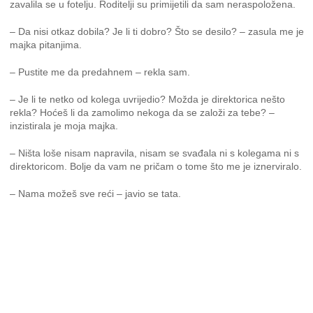
zavalila se u fotelju. Roditelji su primijetili da sam neraspoložena.
– Da nisi otkaz dobila? Je li ti dobro? Što se desilo? – zasula me je
majka pitanjima.
– Pustite me da predahnem – rekla sam.
– Je li te netko od kolega uvrijedio? Možda je direktorica nešto
rekla? Hoćeš li da zamolimo nekoga da se založi za tebe? –
inzistirala je moja majka.
– Ništa loše nisam napravila, nisam se svađala ni s kolegama ni s
direktoricom. Bolje da vam ne pričam o tome što me je iznerviralo.
– Nama možeš sve reći – javio se tata.