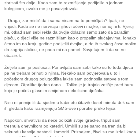
zbrisati što dalje. Kada sam to razmišljanje podijelila s jednom
kolegicom, ovako me je posavjetovala:
– Draga, zar misliš da i sama nisam na to pomišljala? Ipak, ne
vrijedi. Kada se ne nerviraju njihovi očevi i majke, nemoj ni ti. Vjeruj
mi, otkad sam sebi rekla da ovdje dolazim samo zato da zaradim
plaću, o djeci više ne razmišljam kao o propalim slučajevima. Ionako
ćemo im na kraju godine podijeliti dvojke, a da ih svakog časa molim
da zagriju stolicu, ne pada mi na pamet. Savjetujem ti da se ne
obazireš.
Željela sam je poslušati. Ponavljala sam sebi kako su to tuđa djeca
pa ne trebam brinuti o njima. Nekako sam povjerovala u to i
početkom drugog polugodišta lakše sam podnosila satove s tom
djecom. Otprilike tjedan dana… Toliko je je trajalo zatišje pred buru
koja je počela glasnim smijehom nekolicine dječaka.
Nisu ni primijetili da sjedim u kabinetu čitavih deset minuta dok sam
ih gledala kako razmjenjuju SMS-ove i poruke preko fejsa.
Napokon, shvativši da neće odložiti svoje igračke, triput sam
tresnula dnevnikom po katedri. Umirili su se samo na tren da bi
sekundu kasnije nastavili žamoriti. Priznajem, živci su me izdali kada