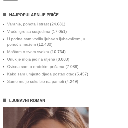
NAJPOPULARNIJE PRIČE
Varanje, pohota i strast
(24.681)
Vruće igre sa susjedima
(17.051)
U podne sam vodila ljubav s ljubavnikom, u
ponoć s mužem
(12.430)
Maštam o svom svekru
(10.734)
Unuk je moja jedina utjeha
(8.883)
Ovisna sam o erotskim pričama
(7.088)
Kako sam umjesto djeda postao otac
(5.457)
Samo mu je seks bio na pameti
(4.249)
LJUBAVNI ROMAN