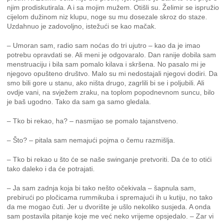
njim prodiskutirala. A i sa mojim mužem. Otišli su. Želimir se ispružio
cijelom dužinom niz klupu, noge su mu dosezale skroz do staze.
Uzdahnuo je zadovoljno, istežući se kao mačak.
– Umoran sam, radio sam noćas do tri ujutro – kao da je imao
potrebu opravdati se. Ali meni je odgovaralo. Dan ranije dobila sam
menstruaciju i bila sam pomalo kilava i skršena. No pasalo mi je
njegovo opušteno društvo. Malo su mi nedostajali njegovi dodiri. Da
smo bili gore u stanu, ako ništa drugo, zagrlili bi se i poljubili. Ali
ovdje vani, na svježem zraku, na toplom popodnevnom suncu, bilo
je baš ugodno. Tako da sam ga samo gledala.
– Tko bi rekao, ha? – nasmijao se pomalo tajanstveno.
– Što? – pitala sam nemajući pojma o čemu razmišlja.
– Tko bi rekao u što će se naše swinganje pretvoriti. Da će to otići
tako daleko i da će potrajati.
– Ja sam zadnja koja bi tako nešto očekivala – šapnula sam,
prebirući po pločicama rummikuba i spremajući ih u kutiju, no tako
da me mogao čuti. Jer u dvorište je ušlo nekoliko susjeda. A onda
sam postavila pitanje koje me već neko vrijeme opsjedalo. – Zar vi