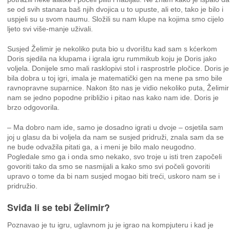
se od svih stanara baš njih dvojica u to upuste, ali eto, tako je bilo i
uspjeli su u svom naumu. Složili su nam klupe na kojima smo cijelo
ljeto svi više-manje uživali.
Susjed Želimir je nekoliko puta bio u dvorištu kad sam s kćerkom
Doris sjedila na klupama i igrala igru rummikub koju je Doris jako
voljela. Donijele smo mali rasklopivi stol i rasprostrle pločice. Doris je
bila dobra u toj igri, imala je matematički gen na mene pa smo bile
ravnopravne suparnice. Nakon što nas je vidio nekoliko puta, Želimir
nam se jedno popodne približio i pitao nas kako nam ide. Doris je
brzo odgovorila.
– Ma dobro nam ide, samo je dosadno igrati u dvoje – osjetila sam
joj u glasu da bi voljela da nam se susjed pridruži, znala sam da se
ne bude odvažila pitati ga, a i meni je bilo malo neugodno.
Pogledale smo ga i onda smo nekako, svo troje u isti tren započeli
govoriti tako da smo se nasmijali a kako smo svi počeli govoriti
upravo o tome da bi nam susjed mogao biti treći, uskoro nam se i
pridružio.
Sviđa li se tebi Želimir?
Poznavao je tu igru, uglavnom ju je igrao na kompjuteru i kad je