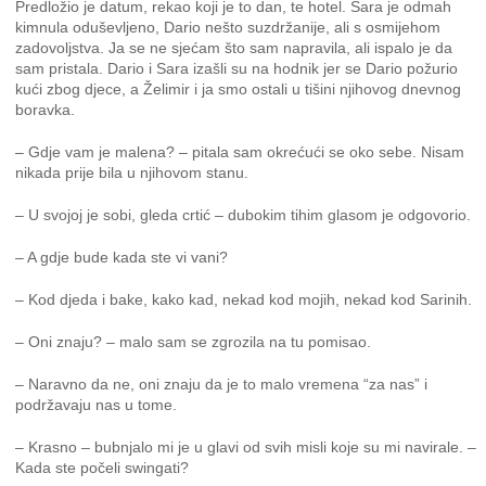
Predložio je datum, rekao koji je to dan, te hotel. Sara je odmah
kimnula oduševljeno, Dario nešto suzdržanije, ali s osmijehom
zadovoljstva. Ja se ne sjećam što sam napravila, ali ispalo je da
sam pristala. Dario i Sara izašli su na hodnik jer se Dario požurio
kući zbog djece, a Želimir i ja smo ostali u tišini njihovog dnevnog
boravka.
– Gdje vam je malena? – pitala sam okrećući se oko sebe. Nisam
nikada prije bila u njihovom stanu.
– U svojoj je sobi, gleda crtić – dubokim tihim glasom je odgovorio.
– A gdje bude kada ste vi vani?
– Kod djeda i bake, kako kad, nekad kod mojih, nekad kod Sarinih.
– Oni znaju? – malo sam se zgrozila na tu pomisao.
– Naravno da ne, oni znaju da je to malo vremena “za nas” i
podržavaju nas u tome.
– Krasno – bubnjalo mi je u glavi od svih misli koje su mi navirale. –
Kada ste počeli swingati?