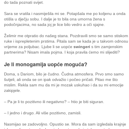
do tada poznati svijet.
Sara se vratila i nasmiješila mi se. Potapšala me po koljenu a onda
otišla u dječju sobu. I dalje je to bila ona umorna žena s
podočnjacima, no sada joj je lice bilo vedro a oči sjajne.
Želimir me otpratio do našeg stana. Pozdravili smo se samo stiskom
ruke i isprepletenim prstima. Pitala sam se kada je u takvom odnosu
vrijeme za poljubac. Ljube li se uopće
swingeri
s tim zamjenskim
partnerima? Nisam imala pojma. I koja pravila ćemo mi slijediti?
Je li monogamija uopće moguća?
Doma, s Dariom, bilo je čudno. Čudna atmosfera. Prvo smo samo
šutjeli, ali onda se on ipak odvažio i počeo pričati. Pitao me što
mislim. Rekla sam mu da mi je mozak uskuhao i da su mi emocije
zakipjele.
– Pa je li to pozitivno ili negativno? – htio je biti siguran.
– I jedno i drugo. Ali više pozitivno, zamisli.
Nasmijao se zadovoljno. Opustio se. Mora da sam izgledala krajnje