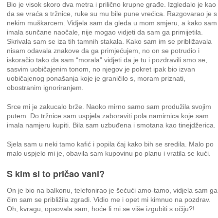
Bio je visok skoro dva metra i prilično krupne građe. Izgledalo je kao
da se vraća s tržnice, ruke su mu bile pune vrećica. Razgovarao je s
nekim muškarcem. Vidjela sam da gleda u mom smjeru, a kako sam
imala sunčane naočale, nije mogao vidjeti da sam ga primijetila.
Skrivala sam se iza tih tamnih stakala. Kako sam im se približavala
nisam odavala znakove da ga primjećujem, no on se potrudio i
iskoračio tako da sam “morala” vidjeti da je tu i pozdravili smo se,
sasvim uobičajenim tonom, no njegov je pokret ipak bio izvan
uobičajenog ponašanja koje je graničilo s, moram priznati,
obostranim ignoriranjem.
Srce mi je zakucalo brže. Naoko mirno samo sam produžila svojim
putem. Do tržnice sam uspjela zaboraviti pola namirnica koje sam
imala namjeru kupiti. Bila sam uzbuđena i smotana kao tinejdžerica.
Sjela sam u neki tamo kafić i popila čaj kako bih se sredila. Malo po
malo uspjelo mi je, obavila sam kupovinu po planu i vratila se kući.
S kim si to pričao vani?
On je bio na balkonu, telefonirao je šećući amo-tamo, vidjela sam ga
čim sam se približila zgradi. Vidio me i opet mi kimnuo na pozdrav.
Oh, kvragu, opsovala sam, hoće li mi se više izgubiti s očiju?!