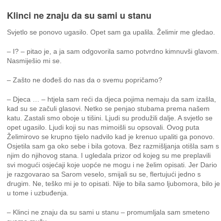
Klinci ne znaju da su sami u stanu
Svjetlo se ponovo ugasilo. Opet sam ga upalila. Želimir me gledao.
– I? – pitao je, a ja sam odgovorila samo potvrdno kimnuvši glavom.
Nasmiješio mi se.
– Zašto ne dođeš do nas da o svemu popričamo?
– Djeca … – htjela sam reći da djeca pojima nemaju da sam izašla,
kad su se začuli glasovi. Netko se penjao stubama prema našem
katu. Zastali smo oboje u tišini. Ljudi su produžili dalje. A svjetlo se
opet ugasilo. Ljudi koji su nas mimoišli su opsovali. Ovog puta
Želimirovo se krupno tijelo nadvilo kad je krenuo upaliti ga ponovo.
Osjetila sam ga oko sebe i bila gotova. Bez razmišljanja otišla sam s
njim do njihovog stana. I ugledala prizor od kojeg su me preplavili
svi mogući osjećaji koje uopće ne mogu i ne želim opisati. Jer Dario
je razgovarao sa Sarom veselo, smijali su se, flertujući jedno s
drugim. Ne, teško mi je to opisati. Nije to bila samo ljubomora, bilo je
u tome i uzbuđenja.
– Klinci ne znaju da su sami u stanu – promumljala sam smeteno