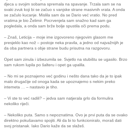
djeca u svojim sobama spremala na spavanje. Trzala sam se na
svaki zvuk koji bi se začuo s vanjske strane masivnih vrata. A onda
se začulo kucanje. Mislila sam da se Dario već vratio. No pred
vratima je bio Želimir. Pocrvenjela sam snažno kad sam ga
pogledala, a onda sam brže bolje spustila oči prema podu.
– Znaš, Leticija – moje ime izgovoreno njegovim glasom me
presjeklo kao nož – postoje neka pravila, a jedno od najvažnijih je
da oba partnera s obje strane budu prisutna na razgovoru.
Opet sam zinula i izbezumila se. Svjetlo na stubištu se ugasilo. Brzo
sam rukom lupila po šalteru i opet ga upalila.
– No mi se poznajemo već godinu i nešto dana tako da je to ipak
malo drugačije od onoga kada se upoznajemo s nekim preko
intemeta … – nastavio je tiho.
– Vi ste to već radili? – jedva sam natjerala grlo da formulira
nekoliko riječi.
– Nekoliko puta. Samo s nepoznatima. Ovo je prvi puta da se ovako
direktno pokušavamo spojiti. Ali da bi to funkcioniralo, moraš dati
svoj pristanak. Iako Dario kaže da se slažeš.