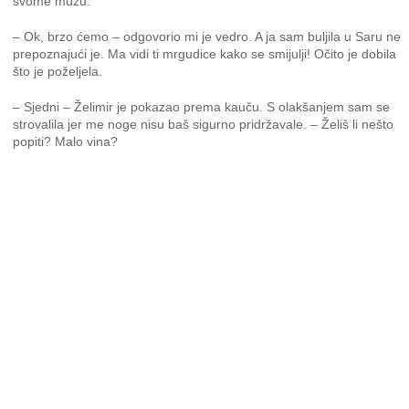
svome mužu.
– Ok, brzo ćemo – odgovorio mi je vedro. A ja sam buljila u Saru ne
prepoznajući je. Ma vidi ti mrgudice kako se smijulji! Očito je dobila
što je poželjela.
– Sjedni – Želimir je pokazao prema kauču. S olakšanjem sam se
strovalila jer me noge nisu baš sigurno pridržavale. – Želiš li nešto
popiti? Malo vina?