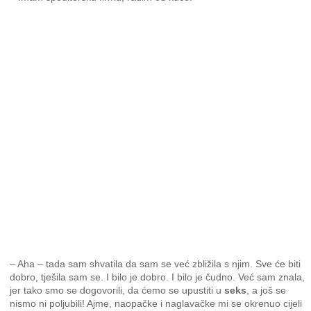
– Aha – tada sam shvatila da sam se već zbližila s njim. Sve će biti
dobro, tješila sam se. I bilo je dobro. I bilo je čudno. Već sam znala,
jer tako smo se dogovorili, da ćemo se upustiti u
seks
, a još se
nismo ni poljubili! Ajme, naopačke i naglavačke mi se okrenuo cijeli