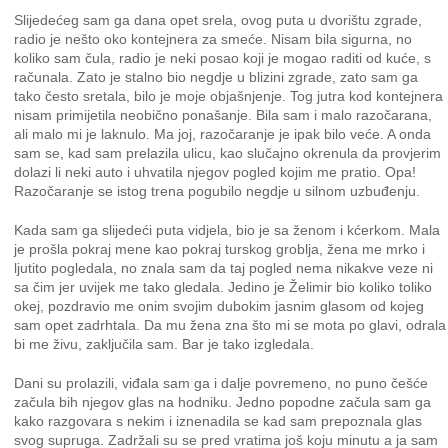
Slijedećeg sam ga dana opet srela, ovog puta u dvorištu zgrade,
radio je nešto oko kontejnera za smeće. Nisam bila sigurna, no
koliko sam čula, radio je neki posao koji je mogao raditi od kuće, s
računala. Zato je stalno bio negdje u blizini zgrade, zato sam ga
tako često sretala, bilo je moje objašnjenje. Tog jutra kod kontejnera
nisam primijetila neobično ponašanje. Bila sam i malo razočarana,
ali malo mi je laknulo. Ma joj, razočaranje je ipak bilo veće. A onda
sam se, kad sam prelazila ulicu, kao slučajno okrenula da provjerim
dolazi li neki auto i uhvatila njegov pogled kojim me pratio. Opa!
Razočaranje se istog trena pogubilo negdje u silnom uzbuđenju.
Kada sam ga slijedeći puta vidjela, bio je sa ženom i kćerkom. Mala
je prošla pokraj mene kao pokraj turskog groblja, žena me mrko i
ljutito pogledala, no znala sam da taj pogled nema nikakve veze ni
sa čim jer uvijek me tako gledala. Jedino je Želimir bio koliko toliko
okej, pozdravio me onim svojim dubokim jasnim glasom od kojeg
sam opet zadrhtala. Da mu žena zna što mi se mota po glavi, odrala
bi me živu, zaključila sam. Bar je tako izgledala.
Dani su prolazili, viđala sam ga i dalje povremeno, no puno češće
začula bih njegov glas na hodniku. Jedno popodne začula sam ga
kako razgovara s nekim i iznenadila se kad sam prepoznala glas
svog supruga. Zadržali su se pred vratima još koju minutu a ja sam