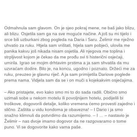
Odmahnula sam glavom. On je sjeo pokraj mene, ne baš jako blizu,
ali blizu. Osjetila sam ga na sve moguće načine. A još su mi tijelo i
srce bili uzburkani zbog pogleda na Daria i Saru. Želimir me nježno
uhvatio za ruku. Htjela sam vrištati, htjela sam pobjeći, ulovila me
panika kakvu još nikada nisam osjetila. Ali njegova me toplina i
strpljivost kojom je čekao da me prođu svi ti histerični osjećaji,
umirila. Igrao se mojim drhtavim prstima a ja sam shvatila da mu
uzvraćam dodire. Bilo je, na koncu, ugodno i poznato. Držeći me za
ruku, preuzeo je glavnu riječ. A ja sam primijetila Dariove poglede
prema nama. Vidjela sam da se i on muči s kojekakvim osjećajima.
– Ako pristajete, evo kako smo mi to do sada radili. Obično smo
uzimali sobe u nekom motelu ili povoljnijem hotelu, podijelili bi
troškove, dogovorili detalje, koliko vremena ćemo provesti zajedno i
slično. Zaštita u vidu kondoma je obavezna! – I Dario i ja smo
snažno klimnuli da potvrdimo da razumijemo. – I … – nastavio je
Želimir – nas dvoje imamo dogovor da ne razgovaramo o tome
puno. Vi se dogovorite kako vama paše.