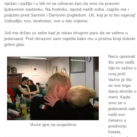
nježan i pažljiv i u biti mi se udvarao kao da smo na pravom
ljubavnom sastanku. Na hodniku, ispred naših soba, zagrlio me i
poljubio pred Sarinim i Dariovim pogledom. Uh, koji je to bio osjećaj!
Uzbudljiv, nov, strahotan, sve u isto vrijeme.
Još me držao uz sebe kad je rekao drugom paru da se vidimo u
jedanaest. Pod obrazom sam osjetila kako mu u prsima bruji duboki
grleni glas.
Neću opisivati
što smo radili,
nije to važno u
ovoj priči.
Važno je što
se sve toga
dana slomilo u
meni. Kada
smo se u
jedanaest sati
našli svo
četvero u
Vruće igre sa susjedima
predvorju
hotela,