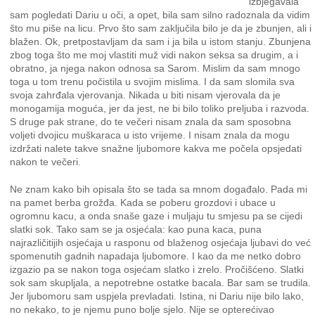
izbjegavala
sam pogledati Dariu u oči, a opet, bila sam silno radoznala da vidim
što mu piše na licu. Prvo što sam zaključila bilo je da je zbunjen, ali i
blažen. Ok, pretpostavljam da sam i ja bila u istom stanju. Zbunjena
zbog toga što me moj vlastiti muž vidi nakon seksa sa drugim, a i
obratno, ja njega nakon odnosa sa Sarom. Mislim da sam mnogo
toga u tom trenu počistila u svojim mislima. I da sam slomila sva
svoja zahrđala vjerovanja. Nikada u biti nisam vjerovala da je
monogamija moguća, jer da jest, ne bi bilo toliko preljuba i razvoda.
S druge pak strane, do te večeri nisam znala da sam sposobna
voljeti dvojicu muškaraca u isto vrijeme. I nisam znala da mogu
izdržati nalete takve snažne ljubomore kakva me počela opsjedati
nakon te večeri.
Ne znam kako bih opisala što se tada sa mnom događalo. Pada mi
na pamet berba grožđa. Kada se poberu grozdovi i ubace u
ogromnu kacu, a onda snaše gaze i muljaju tu smjesu pa se cijedi
slatki sok. Tako sam se ja osjećala: kao puna kaca, puna
najrazličitijih osjećaja u rasponu od blaženog osjećaja ljubavi do već
spomenutih gadnih napadaja ljubomore. I kao da me netko dobro
izgazio pa se nakon toga osjećam slatko i zrelo. Pročišćeno. Slatki
sok sam skupljala, a nepotrebne ostatke bacala. Bar sam se trudila.
Jer ljubomoru sam uspjela prevladati. Istina, ni Dariu nije bilo lako,
no nekako, to je njemu puno bolje sjelo. Nije se opterećivao