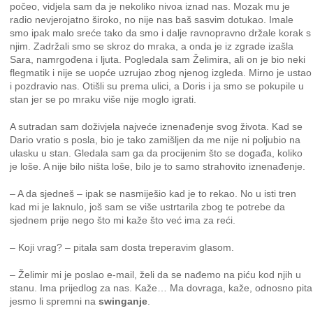
počeo, vidjela sam da je nekoliko nivoa iznad nas. Mozak mu je
radio nevjerojatno široko, no nije nas baš sasvim dotukao. Imale
smo ipak malo sreće tako da smo i dalje ravnopravno držale korak s
njim. Zadržali smo se skroz do mraka, a onda je iz zgrade izašla
Sara, namrgođena i ljuta. Pogledala sam Želimira, ali on je bio neki
flegmatik i nije se uopće uzrujao zbog njenog izgleda. Mirno je ustao
i pozdravio nas. Otišli su prema ulici, a Doris i ja smo se pokupile u
stan jer se po mraku više nije moglo igrati.
A sutradan sam doživjela najveće iznenađenje svog života. Kad se
Dario vratio s posla, bio je tako zamišljen da me nije ni poljubio na
ulasku u stan. Gledala sam ga da procijenim što se događa, koliko
je loše. A nije bilo ništa loše, bilo je to samo strahovito iznenađenje.
– A da sjedneš – ipak se nasmiješio kad je to rekao. No u isti tren
kad mi je laknulo, još sam se više ustrtarila zbog te potrebe da
sjednem prije nego što mi kaže što već ima za reći.
– Koji vrag? – pitala sam dosta treperavim glasom.
– Želimir mi je poslao e-mail, želi da se nađemo na piću kod njih u
stanu. Ima prijedlog za nas. Kaže… Ma dovraga, kaže, odnosno pita
jesmo li spremni na
swinganje
.