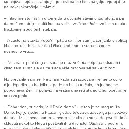
sumnjivo moje ispitivanje jer je mislima bio tko zna gdje. Vjerojatno
na nekoj skorašnjoj utakmici.
– Pitao me što mislim o tome da u dvorište stavimo par stolaca pa
da možemo dolje sjediti kad su velike vrućine. Pošto već ima dosta
hladovine ispod onih stabala.
– A zašto ne stavite klupu? – pitala sam jer sam ja sanjarila o velikoj
klupi na koju bi se izvalila i čitala kad nam u stanu postane
nesnosno vruće.
– Ne znam, pitat ću ga – sada je muž već bio potpuno odsutan i
čisto sam sumnjala da će ikada više razgovarati sa Želimirom.
No prevarila sam se. Ne znam kada su razgovarali jer se to očito
nije dogodilo na hodniku zgrade da bih ja to čula, no jednog se
popodneva Želimir pojavio na vratima našeg stana. Oho, opet mi je
srce zaigralo.
– Dobar dan, susjeda, je li Dario doma? – pitao je za mog muža.
Dario, koji je sjedio na kauču i gledao televizor, začuo ga je i pozvao
da uđe. Iz njihovog sam razgovora shvatila da su se dogovorili da će
sklepati nekoliko klupa i postaviti ih u dvorište. Otišli su u podrum,
potražili neke alatke i počeli piliti i nabijati. Ne znam kako je ispalo da