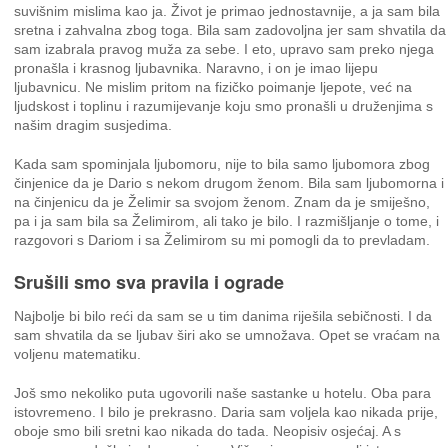
suvišnim mislima kao ja. Život je primao jednostavnije, a ja sam bila
sretna i zahvalna zbog toga. Bila sam zadovoljna jer sam shvatila da
sam izabrala pravog muža za sebe. I eto, upravo sam preko njega
pronašla i krasnog ljubavnika. Naravno, i on je imao lijepu
ljubavnicu. Ne mislim pritom na fizičko poimanje ljepote, već na
ljudskost i toplinu i razumijevanje koju smo pronašli u druženjima s
našim dragim susjedima.
Kada sam spominjala ljubomoru, nije to bila samo ljubomora zbog
činjenice da je Dario s nekom drugom ženom. Bila sam ljubomorna i
na činjenicu da je Želimir sa svojom ženom. Znam da je smiješno,
pa i ja sam bila sa Želimirom, ali tako je bilo. I razmišljanje o tome, i
razgovori s Dariom i sa Želimirom su mi pomogli da to prevladam.
Srušili smo sva pravila i ograde
Najbolje bi bilo reći da sam se u tim danima riješila sebičnosti. I da
sam shvatila da se ljubav širi ako se umnožava. Opet se vraćam na
voljenu matematiku.
Još smo nekoliko puta ugovorili naše sastanke u hotelu. Oba para
istovremeno. I bilo je prekrasno. Daria sam voljela kao nikada prije,
oboje smo bili sretni kao nikada do tada. Neopisiv osjećaj. A s