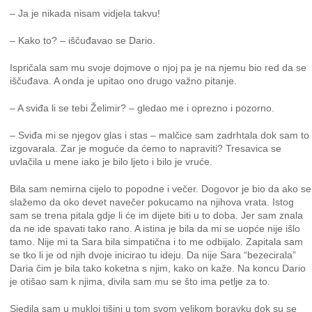
– Ja je nikada nisam vidjela takvu!
– Kako to? – iščuđavao se Dario.
Ispričala sam mu svoje dojmove o njoj pa je na njemu bio red da se
iščuđava. A onda je upitao ono drugo važno pitanje.
– A sviđa li se tebi Želimir? – gledao me i oprezno i pozorno.
– Sviđa mi se njegov glas i stas – malčice sam zadrhtala dok sam to
izgovarala. Zar je moguće da ćemo to napraviti? Tresavica se
uvlačila u mene iako je bilo ljeto i bilo je vruće.
Bila sam nemirna cijelo to popodne i večer. Dogovor je bio da ako se
slažemo da oko devet navečer pokucamo na njihova vrata. Istog
sam se trena pitala gdje li će im dijete biti u to doba. Jer sam znala
da ne ide spavati tako rano. A istina je bila da mi se uopće nije išlo
tamo. Nije mi ta Sara bila simpatična i to me odbijalo. Zapitala sam
se tko li je od njih dvoje inicirao tu ideju. Da nije Sara “bezecirala”
Daria čim je bila tako koketna s njim, kako on kaže. Na koncu Dario
je otišao sam k njima, divila sam mu se što ima petlje za to.
Sjedila sam u mukloj tišini u tom svom velikom boravku dok su se