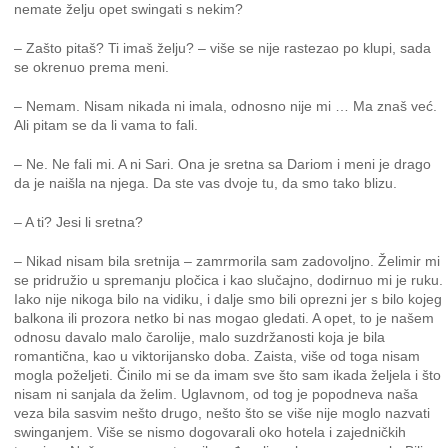
nemate želju opet swingati s nekim?
– Zašto pitaš? Ti imaš želju? – više se nije rastezao po klupi, sada
se okrenuo prema meni.
– Nemam. Nisam nikada ni imala, odnosno nije mi … Ma znaš već.
Ali pitam se da li vama to fali.
– Ne. Ne fali mi. A ni Sari. Ona je sretna sa Dariom i meni je drago
da je naišla na njega. Da ste vas dvoje tu, da smo tako blizu.
– A ti? Jesi li sretna?
– Nikad nisam bila sretnija – zamrmorila sam zadovoljno. Želimir mi
se pridružio u spremanju pločica i kao slučajno, dodirnuo mi je ruku.
Iako nije nikoga bilo na vidiku, i dalje smo bili oprezni jer s bilo kojeg
balkona ili prozora netko bi nas mogao gledati. A opet, to je našem
odnosu davalo malo čarolije, malo suzdržanosti koja je bila
romantična, kao u viktorijansko doba. Zaista, više od toga nisam
mogla poželjeti. Činilo mi se da imam sve što sam ikada željela i što
nisam ni sanjala da želim. Uglavnom, od tog je popodneva naša
veza bila sasvim nešto drugo, nešto što se više nije moglo nazvati
swinganjem. Više se nismo dogovarali oko hotela i zajedničkih