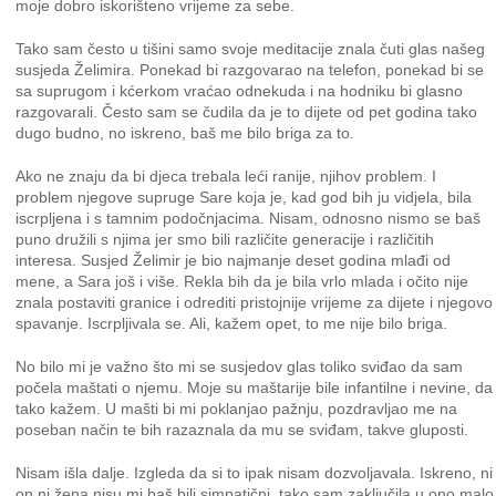
moje dobro iskorišteno vrijeme za sebe.
Tako sam često u tišini samo svoje meditacije znala čuti glas našeg
susjeda Želimira. Ponekad bi razgovarao na telefon, ponekad bi se
sa suprugom i kćerkom vraćao odnekuda i na hodniku bi glasno
razgovarali. Često sam se čudila da je to dijete od pet godina tako
dugo budno, no iskreno, baš me bilo briga za to.
Ako ne znaju da bi djeca trebala leći ranije, njihov problem. I
problem njegove supruge Sare koja je, kad god bih ju vidjela, bila
iscrpljena i s tamnim podočnjacima. Nisam, odnosno nismo se baš
puno družili s njima jer smo bili različite generacije i različitih
interesa. Susjed Želimir je bio najmanje deset godina mlađi od
mene, a Sara još i više. Rekla bih da je bila vrlo mlada i očito nije
znala postaviti granice i odrediti pristojnije vrijeme za dijete i njegovo
spavanje. Iscrpljivala se. Ali, kažem opet, to me nije bilo briga.
No bilo mi je važno što mi se susjedov glas toliko sviđao da sam
počela maštati o njemu. Moje su maštarije bile infantilne i nevine, da
tako kažem. U mašti bi mi poklanjao pažnju, pozdravljao me na
poseban način te bih razaznala da mu se sviđam, takve gluposti.
Nisam išla dalje. Izgleda da si to ipak nisam dozvoljavala. Iskreno, ni
on ni žena nisu mi baš bili simpatični, tako sam zaključila u ono malo