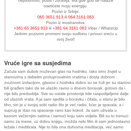
neplodnosti, posla i zdravlja. Ma gde god se nalazili
osetićete moju energiju.
Pozivi iz Srbije:
065 3651 913
ili
064 3161 083
Pozivi iz inostranstva:
+381 65 3651 913
ili
+381 64 3161 083
Viber / WhatsUp
Jednim pozivom promeni svoju sudbinu i privuci sreću u
svoj život!
Vruće igre sa susjedima
Začula sam dubok muževan glas na hodniku. Iako smo živjeli u
stanovima s debelim protuprovalnim vratima i dosta dobrom
zvučnom izolacijom, glasovi s hodnika dobro su se čuli jer su stanovi
bili građeni tako da se ulazilo ravno u dnevni boravak, gotovo da i
nije bilo predsoblja. Sve su ostale prostorije bile raspodijeljene dalje
od ulaznih vrata. A ja sam sjedila u boravku i čitala, u stanu je bilo
tiho, sin je u svojoj sobi radio što je već radio, kćer je spavala, a i
suprug je išao na spavanje rano kao kokoš. Ja sam uživala u
kasnim večernjim satima i samoći koju sam voljela. Bili su to trenuci
samo za mene, uz dobru knjigu, možda neki film ili sam jednostavno
ležala i meditirala. Nije to bila ona duhovna meditacija, već samo