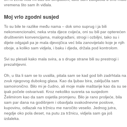
vremena što sam ih viđala.
Moj vrlo zgodni susjed
To su bile te razlike među nama – dok smo suprug i ja bili
nekonvencionalni, neka vrsta djece cvijeća, oni su bili par opterećen
društvenim konvencijama, malograđani, strogi i ozbiljni, tako su i
dijete odgajali pa je mala djevojčica već bila zanovijetalo koje je njih
oboje, a koliko sam vidjela, i baku i djeda, držala pod kontrolom.
Svi su plesali kako mala svira, a s druge strane bili su prestrogi i
prezahtjevni.
Oh, u šta li sam se to uvalila, pitala sam se kad god bih zadrhtala na
zvuk njegovog dubokog glasa. Kao da ljubav bira, zaključila sam
samoironično. Bilo mi je čudno, ali moje male maštarije kao da su se
ipak počele ostvarivati. Kroz nekoliko susreta sa susjedom
Želimirom kao da sam osjetila promjenu. Bilo je rano proljeće, bila
sam par dana na godišnjem i obavljala svakodnevne poslove,
kupovinu, odlazak na tržnicu me naročito veselio. Jednog jutra,
negdje oko pola deset, na putu za tržnicu, vidjela sam ga još
izdaleka.