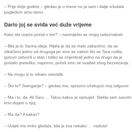
– Prije dvije godine – gledao je u mene no ja sam i dalje vrludala
pogledom amo-tamo.
Dario joj se sviđa već duže vrijeme
Kako ste uopće počeli s tim? – nasmiješio se mojoj radoznalosti.
– Bila je to Sarina ideja. Htjela je da se malo zabavimo, da se
otkačimo jedno od drugoga jer smo se nakon što se Tara rodila,
gotovo zatvorili u stan i toliko se orijentirali jedno na drugo da je
postalo preteško, naporno, počeli smo se svađati zbog bezvezarija.
– Ne mogu si to nikako zamisliti.
– Što to? Swinganje? – gledao me, oprezno očekujući moj odgovor.
– Ma i to, da. Ali Saru … Takvu kakvu je opisuješ. Stekla sam sasvim
krivi dojam o njoj.
– Ma da? A kakav?
– Uvijek me mrko gledala, bila je sva nekako … naduta!