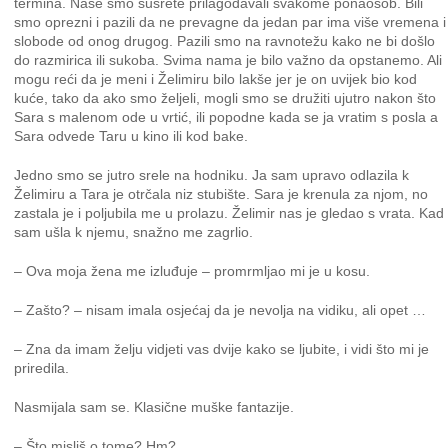
termina. Naše smo susrete prilagođavali svakome ponaosob. Bili
smo oprezni i pazili da ne prevagne da jedan par ima više vremena i
slobode od onog drugog. Pazili smo na ravnotežu kako ne bi došlo
do razmirica ili sukoba. Svima nama je bilo važno da opstanemo. Ali
mogu reći da je meni i Želimiru bilo lakše jer je on uvijek bio kod
kuće, tako da ako smo željeli, mogli smo se družiti ujutro nakon što
Sara s malenom ode u vrtić, ili popodne kada se ja vratim s posla a
Sara odvede Taru u kino ili kod bake.
Jedno smo se jutro srele na hodniku. Ja sam upravo odlazila k
Želimiru a Tara je otrčala niz stubište. Sara je krenula za njom, no
zastala je i poljubila me u prolazu. Želimir nas je gledao s vrata. Kad
sam ušla k njemu, snažno me zagrlio.
– Ova moja žena me izluđuje – promrmljao mi je u kosu.
– Zašto? – nisam imala osjećaj da je nevolja na vidiku, ali opet …
– Zna da imam želju vidjeti vas dvije kako se ljubite, i vidi što mi je
priredila.
Nasmijala sam se. Klasične muške fantazije.
– Što misliš o tome? Hm?