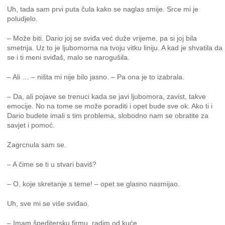
Uh, tada sam prvi puta čula kako se naglas smije. Srce mi je
poludjelo.
– Može biti. Dario joj se sviđa već duže vrijeme, pa si joj bila
smetnja. Uz to je ljubomorna na tvoju vitku liniju. A kad je shvatila da
se i ti meni sviđaš, malo se narogušila.
– Ali … – ništa mi nije bilo jasno. – Pa ona je to izabrala.
– Da, ali pojave se trenuci kada se javi ljubomora, zavist, takve
emocije. No na tome se može poraditi i opet bude sve ok. Ako ti i
Dario budete imali s tim problema, slobodno nam se obratite za
savjet i pomoć.
Zagrcnula sam se.
– A čime se ti u stvari baviš?
– O, koje skretanje s teme! – opet se glasno nasmijao.
Uh, sve mi se više sviđao.
– Imam špeditersku firmu, radim od kuće.