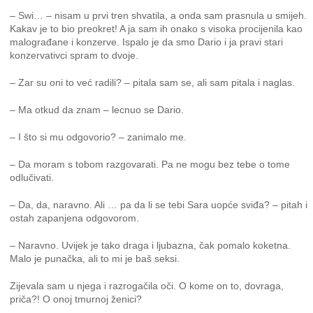
– Swi… – nisam u prvi tren shvatila, a onda sam prasnula u smijeh.
Kakav je to bio preokret! A ja sam ih onako s visoka procijenila kao
malograđane i konzerve. Ispalo je da smo Dario i ja pravi stari
konzervativci spram to dvoje.
– Zar su oni to već radili? – pitala sam se, ali sam pitala i naglas.
– Ma otkud da znam – lecnuo se Dario.
– I što si mu odgovorio? – zanimalo me.
– Da moram s tobom razgovarati. Pa ne mogu bez tebe o tome
odlučivati.
– Da, da, naravno. Ali … pa da li se tebi Sara uopće sviđa? – pitah i
ostah zapanjena odgovorom.
– Naravno. Uvijek je tako draga i ljubazna, čak pomalo koketna.
Malo je punačka, ali to mi je baš seksi.
Zijevala sam u njega i razrogačila oči. O kome on to, dovraga,
priča?! O onoj tmurnoj ženici?