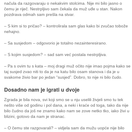
načula da razgovaraju o nekakvim stolcima. Nije mi bilo jasno o
čemu je riječ. Nestrpljivo sam čekala da muž uđe u stan. Nakon
pozdrava odmah sam prešla na stvar.
– S kim si to pričao? – kontrolirala sam glas kako bi zvučao tobože
nehajno.
– Sa susjedom – odgovorio je totalno nezainteresirano.
– S kojim susjedom? – sad sam već postala nestrpljiva.
– Pa s ovim tu s kata – moj dragi muž očito nije imao pojma kako se
taj susjed zvao niti to da je na katu bilo osam stanova i da je u
svakome živio bar po jedan “susjed”. Dobro, to nije ni bilo čudo.
Dosadno nam je igrati u dvoje
Zgrada je bila nova, svi koji smo se u nju uselili živjeli smo tu tek
nešto više od godinu i pol dana, a neki i kraće od toga, tako da nije
bilo čudno da još ne znamo kako nam se zove netko tko, iako živi u
blizini, gotovo da nam je stranac.
– O čemu ste razgovarali? – vidjela sam da mužu uopće nije bilo