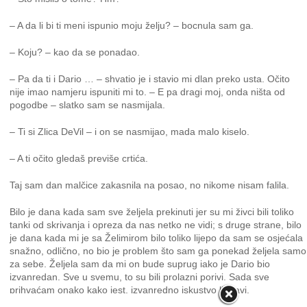
– A da li bi ti meni ispunio moju želju? – bocnula sam ga.
– Koju? – kao da se ponadao.
– Pa da ti i Dario … – shvatio je i stavio mi dlan preko usta. Očito
nije imao namjeru ispuniti mi to. – E pa dragi moj, onda ništa od
pogodbe – slatko sam se nasmijala.
– Ti si Zlica DeVil – i on se nasmijao, mada malo kiselo.
– A ti očito gledaš previše crtića.
Taj sam dan malčice zakasnila na posao, no nikome nisam falila.
Bilo je dana kada sam sve željela prekinuti jer su mi živci bili toliko
tanki od skrivanja i opreza da nas netko ne vidi; s druge strane, bilo
je dana kada mi je sa Želimirom bilo toliko lijepo da sam se osjećala
snažno, odlično, no bio je problem što sam ga ponekad željela samo
za sebe. Željela sam da mi on bude suprug iako je Dario bio
izvanredan. Sve u svemu, to su bili prolazni porivi. Sada sve
prihvaćam onako kako jest, izvanredno iskustvo ljubavi.