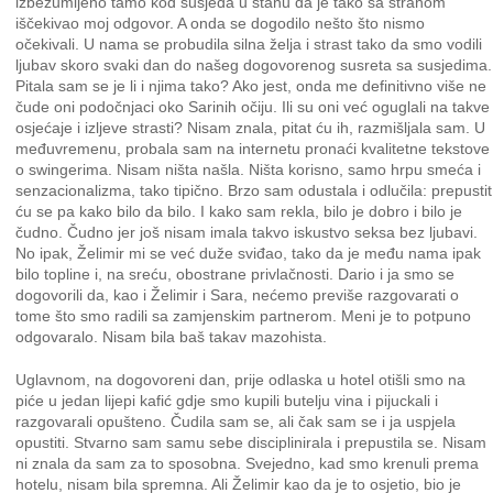
izbezumljeno tamo kod susjeda u stanu da je tako sa strahom
iščekivao moj odgovor. A onda se dogodilo nešto što nismo
očekivali. U nama se probudila silna želja i strast tako da smo vodili
ljubav skoro svaki dan do našeg dogovorenog susreta sa susjedima.
Pitala sam se je li i njima tako? Ako jest, onda me definitivno više ne
čude oni podočnjaci oko Sarinih očiju. Ili su oni već oguglali na takve
osjećaje i izljeve strasti? Nisam znala, pitat ću ih, razmišljala sam. U
međuvremenu, probala sam na internetu pronaći kvalitetne tekstove
o swingerima. Nisam ništa našla. Ništa korisno, samo hrpu smeća i
senzacionalizma, tako tipično. Brzo sam odustala i odlučila: prepustit
ću se pa kako bilo da bilo. I kako sam rekla, bilo je dobro i bilo je
čudno. Čudno jer još nisam imala takvo iskustvo seksa bez ljubavi.
No ipak, Želimir mi se već duže sviđao, tako da je među nama ipak
bilo topline i, na sreću, obostrane privlačnosti. Dario i ja smo se
dogovorili da, kao i Želimir i Sara, nećemo previše razgovarati o
tome što smo radili sa zamjenskim partnerom. Meni je to potpuno
odgovaralo. Nisam bila baš takav mazohista.
Uglavnom, na dogovoreni dan, prije odlaska u hotel otišli smo na
piće u jedan lijepi kafić gdje smo kupili butelju vina i pijuckali i
razgovarali opušteno. Čudila sam se, ali čak sam se i ja uspjela
opustiti. Stvarno sam samu sebe disciplinirala i prepustila se. Nisam
ni znala da sam za to sposobna. Svejedno, kad smo krenuli prema
hotelu, nisam bila spremna. Ali Želimir kao da je to osjetio, bio je