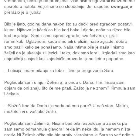
vremenom, došlo je do promjena. Više nismo ugovarali istovremene
susrete u hotelu. Voljeli smo se slobodnije. Jer usputno
swinganje
preraslo je u ljubav.
Bilo je ljeto, godinu dana nakon što su dečki pred zgradom postavili
klupe. Njihova je kćerkica bila kod bake i djeda, naša su djeca bila
kod prijatelja. Sjedili smo ispred zgrade, svo četvero, i igrali
rummikub. Uglavnom, kada smo bili u blizini naše zgrade, dobro
smo pazili kako se ponašamo. Naša intima bila je naša i nismo
željeli da je ukaljaju zli jezici. I tako, dok smo igrali, izgledali smo kao
najobičniji susjedi koji zajednički provode lijeno ljetno popodne.
– Leticija, imam pitanje za tebe – tiho je progovorila Sara.
Pogledala sam u nju i Želimira, a onda u Daria. Hm, imala sam
dojam da oni znaju što će me pitati. Zašto ja ne znam? Kimnula sam
i čekala.
– Slažeš li se da Dario i ja sada odemo gore? U naš stan. Mislim,
možete i vi u vaš ako želite.
Pogledala sam Želimira. Nisam baš bila raspoložena za seks pa
sam samo odmahnula glavom i rekla im neka idu, ja nemam ništa
protiv. Ni Želimir očito nije bio protiv, vjerojatno je Sara to već prije s