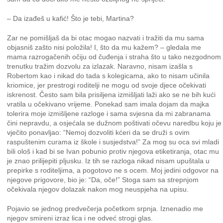
– Da izađeš u kafić! Što je tebi, Martina?
Zar ne pomišljaš da bi otac mogao nazvati i tražiti da mu sama
objasniš zašto nisi položila! I, što da mu kažem? – gledala me
mama razrogačenih očiju od čuđenja i straha što u tako nezgodnom
trenutku tražim dozvolu za izlazak. Naravno, nisam izašla s
Robertom kao i nikad do tada s kolegicama, ako to nisam učinila
kriomice, jer prestrogi roditelji ne mogu od svoje djece očekivati
iskrenost. Često sam bila prisiljena izmišljati laži ako se ne bih kući
vratila u očekivano vrijeme. Ponekad sam imala dojam da majka
tolerira moje izmišljene razloge i sama svjesna da mi zabranama
čini nepravdu, a osjećala se dužnom poštivati očevu naredbu koju je
vječito ponavljao: “Nemoj dozvoliti kćeri da se druži s ovim
raspuštenim curama iz škole i susjedstva!” Za mog su oca svi mladi
bili ološ i kad bi se Ivan pobunio protiv njegova etiketiranja, otac mu
je znao prilijepiti pljusku. Iz tih se razloga nikad nisam upuštala u
prepirke s roditeljima, a pogotovo ne s ocem. Moj jedini odgovor na
njegove prigovore, bio je: “Da, oče!” Stoga sam sa strepnjom
očekivala njegov dolazak nakon mog neuspjeha na upisu.
Pojavio se jednog predvečerja početkom srpnja. Iznenadio me
njegov smireni izraz lica i ne odveć strogi glas.