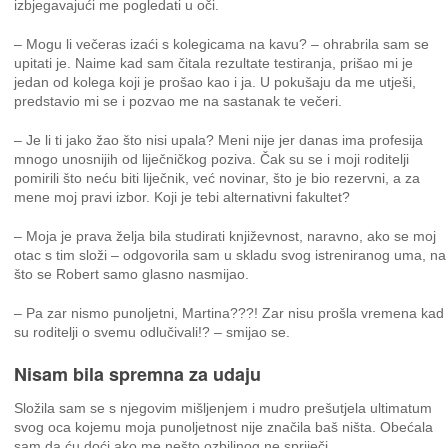
izbjegavajući me pogledati u oči.
– Mogu li večeras izaći s kolegicama na kavu? – ohrabrila sam se
upitati je. Naime kad sam čitala rezultate testiranja, prišao mi je
jedan od kolega koji je prošao kao i ja. U pokušaju da me utješi,
predstavio mi se i pozvao me na sastanak te večeri.
– Je li ti jako žao što nisi upala? Meni nije jer danas ima profesija
mnogo unosnijih od liječničkog poziva. Čak su se i moji roditelji
pomirili što neću biti liječnik, već novinar, što je bio rezervni, a za
mene moj pravi izbor. Koji je tebi alternativni fakultet?
– Moja je prava želja bila studirati književnost, naravno, ako se moj
otac s tim složi – odgovorila sam u skladu svog istreniranog uma, na
što se Robert samo glasno nasmijao.
– Pa zar nismo punoljetni, Martina???! Zar nisu prošla vremena kad
su roditelji o svemu odlučivali!? – smijao se.
Nisam bila spremna za udaju
Složila sam se s njegovim mišljenjem i mudro prešutjela ultimatum
svog oca kojemu moja punoljetnost nije značila baš ništa. Obećala
sam da ću doći ako me nešto ozbiljnog ne spriječi.