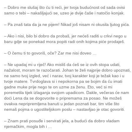
– Dobro me slušaj što ću ti reći, jer tvoja budućnost od sada ovisi
samo o tebi – nakašljajući se, uzeo je dvije čaše i natočio konjak.
– Pa znaš tata da ja ne pijem! Nikad još nisam ni okusila ljutog pića.
– Ako i nisi, bilo bi dobro da probaš, jer nećeš raditi u crkvi nego u
baru gdje se ponekad mora popiti radi onih kojima piće prodaješ.
– O čemu ti to govoriš, oče? Zar me nisi doveo …
– Ne upadaj mi u riječ! Ako misliš da ćeš se iz ovih stopa udati,
nažalost, moram te razočarati. Johan te želi najprije dobro upoznati,
ne samo tvoj izgled, već i narav, tvoj karakter koji je težak kao i u
tvoje matere. Tvrdoglava si i nepokorna pa se bojim da ću imati
gadne muke prije nego te on uzme za ženu. Eto, već si mi
poremetila tijek izlaganja svojom upadicom. Dakle, večeras će nam
doći Lena da se dogovorite o pripremama za posao. Ne možeš
ovakva nepripremljena banuti u jedan poznati bar, tim više što
nemaš pojma o ugostiteljskom poslu – nastavljao je otac govoriti.
– Znam prati posuđe i servirati jela, a budući da dobro vladam
njemačkim, mogla bih i …