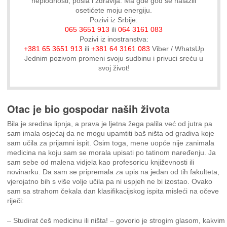
neplodnosti, posla i zdravlja. Ma gde god se nalazili
osetićete moju energiju.
Pozivi iz Srbije:
065 3651 913
ili
064 3161 083
Pozivi iz inostranstva:
+381 65 3651 913
ili
+381 64 3161 083
Viber / WhatsUp
Jednim pozivom promeni svoju sudbinu i privuci sreću u
svoj život!
Otac je bio gospodar naših života
Bila je sredina lipnja, a prava je ljetna žega palila već od jutra pa
sam imala osjećaj da ne mogu upamtiti baš ništa od gradiva koje
sam učila za prijamni ispit. Osim toga, mene uopće nije zanimala
medicina na koju sam se morala upisati po tatinom naređenju. Ja
sam sebe od malena vidjela kao profesoricu književnosti ili
novinarku. Da sam se pripremala za upis na jedan od tih fakulteta,
vjerojatno bih s više volje učila pa ni uspjeh ne bi izostao. Ovako
sam sa strahom čekala dan klasifikacijskog ispita misleći na očeve
riječi:
– Studirat ćeš medicinu ili ništa! – govorio je strogim glasom, kakvim