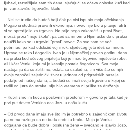
ljubavi, razmišljala sam tih dana, sjećajući se očeva dolaska kući kad
je Ivan završio trgovačku školu.
– Nisi se trudio da budeš bolji đak pa nisi ispunio moja očekivanja.
Mogao si studirati pravo ili ekonomiju, novac nije bio u pitanju, ali ti
si se opredijelio za trgovca. No prije nego zakoračiš u pravi život,
moraš proći “moju školu”, pa ćeš sa mnom u Njemačku da u praksi
naučiš kako se u trgovini “pravi” novac. Za sve sam se već
pobrinuo, pa kad odslužiš vojni rok, sljedećeg ljeta ideš sa mnom.
Upravo se tako i dogodilo. Ivan je u Njemačkoj proveo godinu dana
na praksi kod očevog prijatelja koji je imao trgovinu mješovite robe,
ali i kćer Venku koja mi je kasnije postala šogoricom. Sva moja
nastojanja da se zbližimo, ostala su uzaludna, tim više što su njih
dvoje započeli zajednički život u jednom od prigradskih naselja
podalje od našeg stana, a budući su imali svoju trgovinu u kojoj su
radili od jutra do mraka, nije bilo vremena ni prilike za druženje.
– Kupili smo im kuću s poslovnim prostorom – govorio je tata kad je
prvi put doveo Venkina oca Jozu u našu kuću.
– Od prvog dana imaju sve što im je potrebno u zajedničkom životu,
pa nema razloga da ne budu sretni u braku. Moja je Venka
odgajana da bude dobra i poslušna žena – svečano je izjavio Jozo,