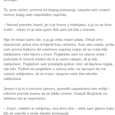
Te, prve večeri, umorna od dugog putovanja, zaspala sam unatoč
nemiru kojeg sam neprekidno osjećala.
– Nemaš potrebe izlaziti, jer ti je hrana u hladnjaku, a ja ću se brzo
vratiti – rekao mi je tata ujutro dok sam još bila u krevetu.
Nije mi rekao kamo ide, a ja ga ništa nisam pitala. Otkad smo
doputovali, jedva smo izmijenili koju rečenicu. Kad sam ustala, pošla
sam prema balkonu da udahnem svježeg zraka, ali su vrata bila
zaključana i bez ključa u bravi. Pogledala sam na ulazna vrata i
pokušala ih otvoriti misleći da ih je samo zalupio, ali je bilo
zaključano. Pogledom sam preletjela police i stol, ali ključeva nigdje
nije bilo. Pođem da pogledam u očevoj sobi, ne vjerujući da me
ostavio zaključanu, ali su vrata i njegove sobe bila također
zaključana.
Jesam li ja to u kućnom zatvoru, pomislih uspaničena tom mišlju i
odlučim pozvati mamu da se lakše umirim. Uzalud! Brojčanik na
telefonu bio je nepomičan.
– Znači, i telefon si zaključao, moj divni oče – rekla sam glasno kako
bih se uvjerila u svoje vlastito postojanje.