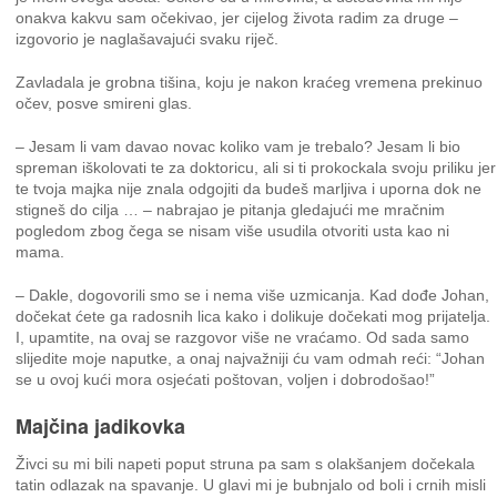
onakva kakvu sam očekivao, jer cijelog života radim za druge –
izgovorio je naglašavajući svaku riječ.
Zavladala je grobna tišina, koju je nakon kraćeg vremena prekinuo
očev, posve smireni glas.
– Jesam li vam davao novac koliko vam je trebalo? Jesam li bio
spreman iškolovati te za doktoricu, ali si ti prokockala svoju priliku jer
te tvoja majka nije znala odgojiti da budeš marljiva i uporna dok ne
stigneš do cilja … – nabrajao je pitanja gledajući me mračnim
pogledom zbog čega se nisam više usudila otvoriti usta kao ni
mama.
– Dakle, dogovorili smo se i nema više uzmicanja. Kad dođe Johan,
dočekat ćete ga radosnih lica kako i dolikuje dočekati mog prijatelja.
I, upamtite, na ovaj se razgovor više ne vraćamo. Od sada samo
slijedite moje naputke, a onaj najvažniji ću vam odmah reći: “Johan
se u ovoj kući mora osjećati poštovan, voljen i dobrodošao!”
Majčina jadikovka
Živci su mi bili napeti poput struna pa sam s olakšanjem dočekala
tatin odlazak na spavanje. U glavi mi je bubnjalo od boli i crnih misli