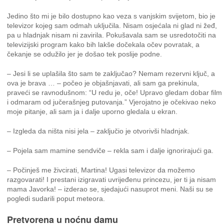
Jedino što mi je bilo dostupno kao veza s vanjskim svijetom, bio je
televizor kojeg sam odmah uključila. Nisam osjećala ni glad ni žeđ,
pa u hladnjak nisam ni zavirila. Pokušavala sam se usredotočiti na
televizijski program kako bih lakše dočekala očev povratak, a
čekanje se odužilo jer je došao tek poslije podne.
– Jesi li se uplašila što sam te zaključao? Nemam rezervni ključ, a
ova je brava … – počeo je objašnjavati, ali sam ga prekinula,
praveći se ravnodušnom: “U redu je, oče! Upravo gledam dobar film
i odmaram od jučerašnjeg putovanja.” Vjerojatno je očekivao neko
moje pitanje, ali sam ja i dalje uporno gledala u ekran.
– Izgleda da ništa nisi jela – zaključio je otvorivši hladnjak.
– Pojela sam mamine sendviče – rekla sam i dalje ignorirajući ga.
– Počinješ me živcirati, Martina! Ugasi televizor da možemo
razgovarati! I prestani izigravati uvrijeđenu princezu, jer ti ja nisam
mama Javorka! – izderao se, sjedajući nasuprot meni. Naši su se
pogledi sudarili poput meteora.
Pretvorena u noćnu damu