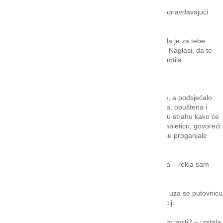
– Ali, meni će biti zlo od tih jakih pića – rekla sam, opravdavajući
svoje odbijanje alkohola.
– Nećeš biti pijana od pića koje poručiš naglasivši da je za tebe.
Pijane cure nam ne bi dobro došle pa me poslušaj. Naglasi, da te
gost časti – izgovorila je riječ po riječ, a ja sam upamtila.
Pod gazdinom protekcijom
Kad sam iste večeri popila posebno spravljeno piće, a podsjećalo
me na čaj, osjećala sam se kao da sam nova osoba, opuštena i
nasmijana. Kad nisam mogla zaspati, razmišljajući u strahu kako će
sve ovo završiti, Lena mi je davala po jednu sitnu tableticu, govoreći:
“Spavat ćeš kao novorođenče!” I doista me više nisu proganjale
nikakve brige.
– Moram majci napisati pismo da ne bude zabrinuta – rekla sam
Leni, kad me ugledala na izlazu.
– Još je prerano za takve stvari! Osim toga, nemaš uza se putovnicu
jer je u upravi, a bez isprava možeš završiti na policiji.
Zar sam ja u zatočeništvu kad se ni mami ne smijem javiti? – upitala