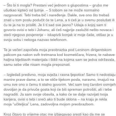
– Što bi ti mogla? Prestani već jednom s glupostima – grubo me
ušutkao kipteći od ljutnje. – S tobom se ne može normalno
razgovarati. Tebi treba bič i naređenje. Dakle, sve ono što trebaš
znati u tom poslu podučit će te Lena, a ti ćeš je u svemu poslušati ili
ću te ja na to prisiliti. Je li ti sad sve jasno? Udaja o kojoj sam ti
govorio ovisi o tebi i Johanu, ali ćeš najprije zaslužiti nešto novaca i
steći njegovo povjerenje – iskapivši konjak iz moje čaše, otišao je u
svoju sobu i nekoga nazvao telefonom.
Te je večeri započela moja preobrazba pod Leninom dirigentskom
palicom pa nakon svih tretmana kod kozmetičara, frizera, te nabave
haljina blještavih materijala i štikli na kojima sam se jedva održavala,
samu sebe više nisam mogla prepoznati.
– Izgledaš predivno, moja svježa i rasna ljepotice! Samo ti nedostaju
manire prave dame, a to se stiče tijekom posla, naravno, imajući na
umu sve ono o čemu ti stalno govorim. Već sam tvoj čarobni osmijeh
dovoljan je da privuče gosta koji će biti spreman potrošiti, ali i tebe
nagraditi. Ja sam svoje obavila, a kako će se dalje razvijati tvoja
karijera, ovisi o tebi i sreći ako ti bude sklona – na kraju je rekla
moja “učiteljica” Lena, zadovoljna mojom preobrazbom.
Kroz čitavo to vrijeme otac me izbjegavao sresti kao da me se