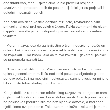
obeshrabrivao, među ispitanicima je bio preveliki broj onih,
favoriziranih, predodređenih da postanu liječnici, jer su potjecali iz
uglednih i poznatih obitelji.
Kad sam dva dana kasnije doznala rezultate, ravnodušno sam
prihvatila taj svoj prvi neuspjeh u životu. Rekla sam mami da nisam
uspjela i zamolila je da mi dopusti upis na neki od već navedenih
fakulteta.
– Moram nazvati oca da ga izvijestim o tvom neuspjehu, pa će on
odlučiti kako ćeš i kamo ćeš dalje – rekla je drhtavim glasom kao da
će zaplakati. – Ne znam kako će to sve završiti – govoreći, psihički
se pripremala nazvati tatu.
– Nemoj se žalostiti, mama! Ako želim nastaviti školovanje, ima
upisa u jesenskom roku ili ću naći neki posao pa slijedeće godine
ponovo pokušati na medicini – pokušavala sam je utješiti jer mi ju je
bilo žao što toliko strahuje pred mužem.
Kad je došla iz sobe nakon telefonskog razgovora, po njenom sam
izgledu zaključila da mi ne donosi dobre vijesti. Otac ti poručuje da i
ne pokušavaš poduzeti bilo što bez njegove dozvole, a kad dođe,
riješit ćemo sve probleme. Tako barem on kaže – rekla mi je mama