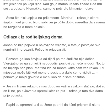
izmijenio tek po koju riječ. Kad ga je mama upitala znade li da mu
sestra odlazi u Njemačku, samo je potvrdio klimanjem glave.
– Šteta što nisi uspjela na prijamnom, Martina! – rekao je skoro
šaptom kad je otac bio u sobi, jer je očito dobio naredbu da s nama
ne razglaba o mom odlasku.
Odlazak iz roditeljskog doma
Johan se nije pojavio u najavljeno vrijeme, a tata je postajao sve
nemirniji i nervozniji. Počeo je prigovarati.
– Poznam ga kao čovjeka od riječi pa me čudi što nije došao.
Vjerojatno su ga spriječili neodgodivi poslovi pa neće ni doći. No, to
ne mijenja naš plan. Martina ide sa mnom kako sam već rekao. Tri
mjeseca može biti kod mene u posjeti, a dalje ćemo vidjeti … –
ponovo je majci govorio o meni kao da nisam prisutna.
– Jesam li vam rekao da naš dogovor važi u svakom slučaju, došao
on ili ne, pa ti Javorka spremi kćer za put – rekao je tata dva dana
prije polaska.
– Papiri su spremni, a ti se ženo pobrini da kćeri pripremiš njene