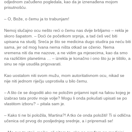
odjednom začuđeno pogledala, kao da je iznenađena mojom
prisutnošću.
– O, Bože, o čemu ja to trabunjam!
Nemoj slučajno ocu nešto reći o čemu nas dvije brbljamo – rekla je
skoro šapatom. – Doći će početkom srpnja, a tad ćeš već biti
upisana na studij. Sreća je što se medicina dugo studira pa neću biti
sama, jer od mog Ivana nema ništa otkad se oženio. Nema
vremena niti da me nazove, a ne vidim ga mjesecima, kao da smo
na različitim planetima … – izrekla je konačno i ono što ju je tištilo, a
sinu se nije usudila prigovarati.
Kao uostalom niti svom mužu, mom autoritativnom ocu, nikad se
nije niti jednom riječju usprotivila u bilo čemu.
– A što će se dogoditi ako ne položim prijamni ispit na faksu kojeg je
izabrao tata protiv moje volje? Mogu li onda pokušati upisati se po
vlastitom izboru? – pitala sam je.
– Kako ti ne bi položila, Martina?! A tko će onda položiti! Ti si odlična
učenica od prvog do posljednjeg srednje, a i pripremaš se!