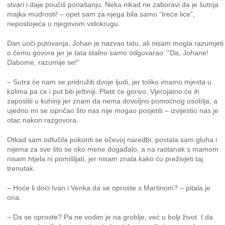
stvari i daje poučiš ponašanju. Neka nikad ne zaboravi da je šutnja
majka mudrosti! – opet sam za njega bila samo “treće lice”,
nepostojeća u njegovom vidokrugu.
Dan uoči putovanja, Johan je nazvao tatu, ali nisam mogla razumjeti
o čemu govore jer je tata stalno samo odgovarao: “Da, Johane!
Dabome, razumije se!”
– Sutra će nam se pridružiti dvoje ljudi, jer toliko imamo mjesta u
kolima pa će i put biti jeftiniji. Platit će gorivo. Vjerojatno će ih
zaposliti u kuhinji jer znam da nema dovoljno pomoćnog osoblja, a
ujedno mi se ispričao što nas nije mogao posjetiti – izvijestio nas je
otac nakon razgovora.
Otkad sam odlučila pokoriti se očevoj naredbi, postala sam gluha i
nijema za sve što se oko mene događalo, a na rastanak s mamom
nisam htjela ni pomišljati, jer nisam znala kako ću preživjeti taj
trenutak.
– Hoće li doći Ivan i Venka da se oproste s Martinom? – pitala je
ona.
– Da se oproste? Pa ne vodim je na groblje, već u bolji život. I da