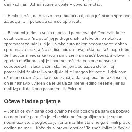
dan kad nam Johan stigne u goste – govorio je otac.
– Hvala ti, oče, na brizi za moju budućnost, ali ja još nisam spremna
za udaju … – pokušala sam se opravdati.
– E, sad mi je dosta vaših upadica i pametovanja! Ona cvili da će
ostati sama, a “na putu” joj je drugi unuk, a tebe brine nekakva
spremnost za udaju. Nije li svaka cura nakon sedamnaeste dobno
spremna za brak, a što se tiče miraza, ovaj ništa ne traži nego tebe!
Je li uopće shvaćaš kakvog sam ti ženika našao? Bogat, školovan i
zgodan muškarac koji je imao nesreću da postane udovac u
četrdesetoj! – slušala sam skamenjena od užasa što je moj
potencijalni ženik toliko stariji da bi mi mogao biti ocem. I dok sam
užurbano razmišljala kako se izvući, a da svog oca ne razbjesnim,
on je nastavio uvjeren da je udaja za mene jedino rješenje, jer su
mali izgledi da ikada postanem liječnicom.
Očeve hladne prijetnje
– Johan će ovih dana doći ovamo nekim poslom pa sam ga pozvao
da nam bude gost. On je tebe vidio na fotografijama koje stalno
nosim uza se, a pogledao je i onaj naš film što smo ga snimili prošle
godine na moru. Kaže da si prava ljepotica! Ta znaš koliko je čovjek