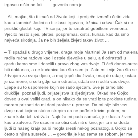
trgovcu ništa ne fali … – govorila nam je.
– Ali, majko, što ti imaš od života koji ti protječe između četiri zida
kao u tamnici! Jedini su ti izlasci trgovina, tržnica i crkva! Čak si ne
priuštiš gledati koju TV seriju, jer to smatraš gubitkom vremena.
Vječito nešto šiješ, pleteš, pospremaš, čistiš, kuhaš, kao da smo
najveća sirotinja. Ja ne bih željela živjeti takav život …
– Ti spadaš u drugo vrijeme, draga moja Martina! Ja sam od malena
radila ručne radove kao i ostale djevojke u selu, a ti odrastaš u
gradu kamo smo i doselili upravo zbog vas dvoje. Ti ćeš danas-sutra
biti doktorica, a ne kućanica kao što sam ja. Zato mi i nije žao što se
žrtvujem za svoju djecu, a moj ljepši dio života, onaj do udaje, ostao
je iza mene, u selu gdje sam odrasla, udala se i rodila vas dvoje.
Lijepe su to uspomene kojih se rado sjećam. Sve je tamo bilo
drukčije, poznati ljudi, prijateljstva iz djetinjstva. Otkad me Gojko
doveo u ovaj veliki grad, a on nikako da se vrati iz te proklete tuđine,
moram priznati da mi dani prolaze u prazno. Da mi nije bilo vas
dvoje nad kojima stalno strepim da ne pođete krivim putem, ne
znam kako bih izdržala. Najteže mi pada samoća, jer doista živim
kao u zatvoru. Ne usudim se otići čak niti u kino, jer tu ima dosta
ljudi iz našeg kraja pa bi mogla sresti nekog poznatog, a Gojko se
često s njima susreće … – govorila je kao sama sa sobom, jer me