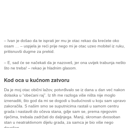
– Ivan je došao da te isprati jer mu je otac rekao da krećete oko
osam … – uspjela je reći prije nego mi je otac uzeo mobitel iz ruku,
pritisnuvši dugme za prekid.
– E, sad će se načekati da je nazoveš, jer ona uvijek trabunja nešto
što ne treba! – rekao je hladnim glasom.
Kod oca u kućnom zatvoru
Da je moj otac obični lažov, potvrđivalo se iz dana u dan već nakon
dolaska u “obećani raj”. Iz tih me razloga više ništa nije moglo
iznenaditi, što god da mi se dogodi u budućnosti u koju sam upravo
zakoračila. S našim smo se suputnicima rastali u samom centru
grada i nastavili do očeva stana, gdje sam se, prema njegovim
riječima, trebala zadržati do daljnjega. Manji, skroman dvosoban
stan u neatraktivnom dijelu grada, za samca je bio više nego
dovoljan.