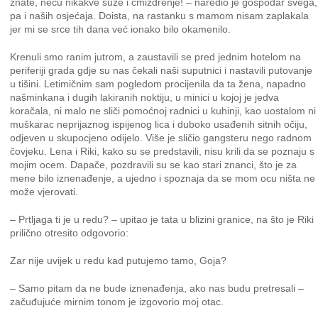
znate, neću nikakve suze i cmizdrenje! – naredio je gospodar svega,
pa i naših osjećaja. Doista, na rastanku s mamom nisam zaplakala
jer mi se srce tih dana već ionako bilo okamenilo.
Krenuli smo ranim jutrom, a zaustavili se pred jednim hotelom na
periferiji grada gdje su nas čekali naši suputnici i nastavili putovanje
u tišini. Letimičnim sam pogledom procijenila da ta žena, napadno
našminkana i dugih lakiranih noktiju, u minici u kojoj je jedva
koračala, ni malo ne sliči pomoćnoj radnici u kuhinji, kao uostalom ni
muškarac neprijaznog ispijenog lica i duboko usađenih sitnih očiju,
odjeven u skupocjeno odijelo. Više je sličio gangsteru nego radnom
čovjeku. Lena i Riki, kako su se predstavili, nisu krili da se poznaju s
mojim ocem. Dapače, pozdravili su se kao stari znanci, što je za
mene bilo iznenađenje, a ujedno i spoznaja da se mom ocu ništa ne
može vjerovati.
– Prtljaga ti je u redu? – upitao je tata u blizini granice, na što je Riki
prilično otresito odgovorio:
Zar nije uvijek u redu kad putujemo tamo, Goja?
– Samo pitam da ne bude iznenađenja, ako nas budu pretresali –
začuđujuće mirnim tonom je izgovorio moj otac.