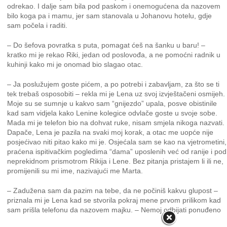
odrekao. I dalje sam bila pod paskom i onemogućena da nazovem
bilo koga pa i mamu, jer sam stanovala u Johanovu hotelu, gdje
sam počela i raditi.
– Do šefova povratka s puta, pomagat ćeš na šanku u baru! –
kratko mi je rekao Riki, jedan od poslovođa, a ne pomoćni radnik u
kuhinji kako mi je onomad bio slagao otac.
– Ja poslužujem goste pićem, a po potrebi i zabavljam, za što se ti
tek trebaš osposobiti – rekla mi je Lena uz svoj izvještačeni osmijeh.
Moje su se sumnje u kakvo sam “gnijezdo” upala, posve obistinile
kad sam vidjela kako Lenine kolegice odvlače goste u svoje sobe.
Mada mi je telefon bio na dohvat ruke, nisam smjela nikoga nazvati.
Dapače, Lena je pazila na svaki moj korak, a otac me uopće nije
posjećivao niti pitao kako mi je. Osjećala sam se kao na vjetrometini,
praćena ispitivačkim pogledima “dama” uposlenih već od ranije i pod
neprekidnom prismotrom Rikija i Lene. Bez pitanja pristajem li ili ne,
promijenili su mi ime, nazivajući me Marta.
– Zadužena sam da pazim na tebe, da ne počiniš kakvu glupost –
priznala mi je Lena kad se stvorila pokraj mene prvom prilikom kad
sam prišla telefonu da nazovem majku. – Nemoj odbijati ponuđeno
piće, jer time vrijeđaš goste – uskoro me upozorila.