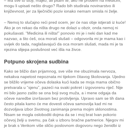
– Ma sve to stoji, majko, ali pitam te, ako ne prođem na medicini,
mogu li upisati nešto drugo? Rado bih studirala novinarstvo ili
književnost, jer za liječnički poziv ionako nemam smisla ni želje.
– Nemoj to slučajno reći pred ocem, jer će nas obje istjerati iz kuće!
Ako je on rekao da ništa drugo ne dolazi u obzir, onda nemoj ni
pokušavati. “Medicina ili ništa!” ponovio mi je i neki dan kad me
nazvao, a što ćeš, oca moraš slušati – odgovorila mi je mama kao i
uvijek do tada, naglašavajući da oca moram slušati, mada mi je ta
njezina slijepa poslušnost već išla na živce.
Potpuno skrojena sudbina
Kako se bližio dan prijamnog, sve više me obuzimala nervoza,
nekakva napetost nepoznata mi tijekom čitavog školovanja. Ujedno
se bližilo vrijeme očeva dolaska kući kada se moja mama obično
pretvarala u “sjenu”, pazeći na svaki pokret i izgovorenu riječ. Nije
mi bilo jasno zašto se ona boji svog muža, a i mene odgaja da
očeve naredbe izvršavam bez protivljenja. Upravo sam se tih dana
često pitala kamo će me dovesti očeva samovolja kad mi ne
dozvoljava izbor životnog zanimanja prema mojim sklonostima.
Nisam se mogla osloboditi dojma da se i moj brat Ivan pokorio
očevoj želji u svemu, pa čak u izboru bračne partnerice. Njegov mi
je brak s Venkom više sličio poslovnom dogovoru nego ženidbi iz