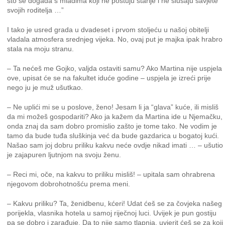
što se događa s mladima koji ne poštuju starije i ne slušaju savjete
svojih roditelja …”
I tako je usred grada u dvadeset i prvom stoljeću u našoj obitelji
vladala atmosfera srednjeg vijeka. No, ovaj put je majka ipak hrabro
stala na moju stranu.
– Ta nećeš me Gojko, valjda ostaviti samu? Ako Martina nije uspjela
ove, upisat će se na fakultet iduće godine – uspjela je izreći prije
nego ju je muž ušutkao.
– Ne uplići mi se u poslove, ženo! Jesam li ja “glava” kuće, ili misliš
da mi možeš gospodariti? Ako ja kažem da Martina ide u Njemačku,
onda znaj da sam dobro promislio zašto je tome tako. Ne vodim je
tamo da bude tuđa sluškinja već da bude gazdarica u bogatoj kući.
Našao sam joj dobru priliku kakvu neće ovdje nikad imati … – ušutio
je zajapuren ljutnjom na svoju ženu.
– Reci mi, oče, na kakvu to priliku misliš! – upitala sam ohrabrena
njegovom dobrohotnošću prema meni.
– Kakvu priliku? Ta, ženidbenu, kćeri! Udat ćeš se za čovjeka našeg
porijekla, vlasnika hotela u samoj riječnoj luci. Uvijek je pun gostiju
pa se dobro i zarađuje. Da to nije samo tlapnja, uvjerit ćeš se za koji