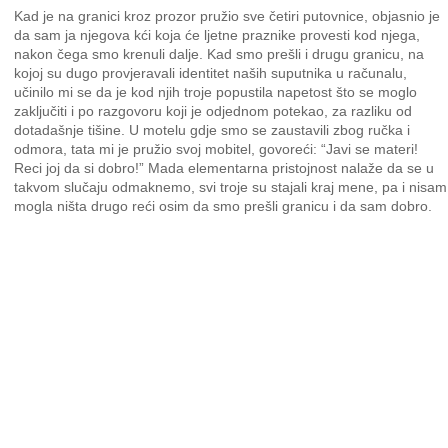
Kad je na granici kroz prozor pružio sve četiri putovnice, objasnio je
da sam ja njegova kći koja će ljetne praznike provesti kod njega,
nakon čega smo krenuli dalje. Kad smo prešli i drugu granicu, na
kojoj su dugo provjeravali identitet naših suputnika u računalu,
učinilo mi se da je kod njih troje popustila napetost što se moglo
zaključiti i po razgovoru koji je odjednom potekao, za razliku od
dotadašnje tišine. U motelu gdje smo se zaustavili zbog ručka i
odmora, tata mi je pružio svoj mobitel, govoreći: “Javi se materi!
Reci joj da si dobro!” Mada elementarna pristojnost nalaže da se u
takvom slučaju odmaknemo, svi troje su stajali kraj mene, pa i nisam
mogla ništa drugo reći osim da smo prešli granicu i da sam dobro.