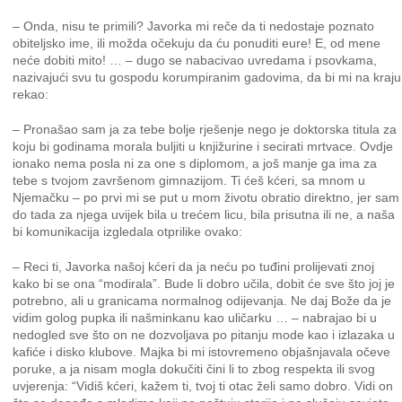
– Onda, nisu te primili? Javorka mi reče da ti nedostaje poznato
obiteljsko ime, ili možda očekuju da ću ponuditi eure! E, od mene
neće dobiti mito! … – dugo se nabacivao uvredama i psovkama,
nazivajući svu tu gospodu korumpiranim gadovima, da bi mi na kraju
rekao:
– Pronašao sam ja za tebe bolje rješenje nego je doktorska titula za
koju bi godinama morala buljiti u knjižurine i secirati mrtvace. Ovdje
ionako nema posla ni za one s diplomom, a još manje ga ima za
tebe s tvojom završenom gimnazijom. Ti ćeš kćeri, sa mnom u
Njemačku – po prvi mi se put u mom životu obratio direktno, jer sam
do tada za njega uvijek bila u trećem licu, bila prisutna ili ne, a naša
bi komunikacija izgledala otprilike ovako:
– Reci ti, Javorka našoj kćeri da ja neću po tuđini prolijevati znoj
kako bi se ona “modirala”. Bude li dobro učila, dobit će sve što joj je
potrebno, ali u granicama normalnog odijevanja. Ne daj Bože da je
vidim golog pupka ili našminkanu kao uličarku … – nabrajao bi u
nedogled sve što on ne dozvoljava po pitanju mode kao i izlazaka u
kafiće i disko klubove. Majka bi mi istovremeno objašnjavala očeve
poruke, a ja nisam mogla dokučiti čini li to zbog respekta ili svog
uvjerenja: “Vidiš kćeri, kažem ti, tvoj ti otac želi samo dobro. Vidi on