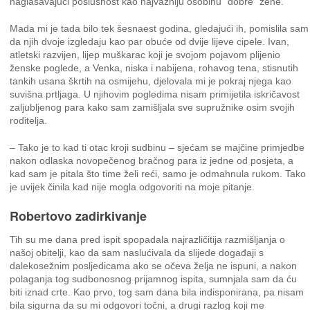
naglašavajući poslušnost kao najvažniju osobinu “dobre” žene.
Mada mi je tada bilo tek šesnaest godina, gledajući ih, pomislila sam
da njih dvoje izgledaju kao par obuće od dvije lijeve cipele. Ivan,
atletski razvijen, lijep muškarac koji je svojom pojavom plijenio
ženske poglede, a Venka, niska i nabijena, rohavog tena, stisnutih
tankih usana škrtih na osmijehu, djelovala mi je pokraj njega kao
suvišna prtljaga. U njihovim pogledima nisam primijetila iskričavost
zaljubljenog para kako sam zamišljala sve supružnike osim svojih
roditelja.
– Tako je to kad ti otac kroji sudbinu – sjećam se majčine primjedbe
nakon odlaska novopečenog bračnog para iz jedne od posjeta, a
kad sam je pitala što time želi reći, samo je odmahnula rukom. Tako
je uvijek činila kad nije mogla odgovoriti na moje pitanje.
Robertovo zadirkivanje
Tih su me dana pred ispit spopadala najrazličitija razmišljanja o
našoj obitelji, kao da sam naslućivala da slijede događaji s
dalekosežnim posljedicama ako se očeva želja ne ispuni, a nakon
polaganja tog sudbonosnog prijamnog ispita, sumnjala sam da ću
biti iznad crte. Kao prvo, tog sam dana bila indisponirana, pa nisam
bila sigurna da su mi odgovori točni, a drugi razlog koji me