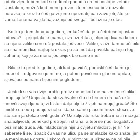
oduševljen tobom kad se odmah ponudio da mi postane zetom.
Uostalom, možeš kod mene provesti tri mjeseca bez dozvole
boravka, a kroz to ćeš ga vrijeme upoznati, pa i zavoljeti, što je
vama ženama valjda najvažnije od svega – bulaznio je otac.
– Koliko je tom Johanu godina, jer kažeš da je u četrdesetoj ostao
udovac? – priupitala je mama, sva uzdrhtala, blijedog lica na kojem
su njene velike crne oči postale još veće. Velike, vlaže tamne oči bile
su i na mom licu najljepši ukras pa su možda privukle pažnju i tog
Johana, koji je za mene još uvijek bio samo ime.
– Bilo je to pred tri godine, ali kad ga vidiš, pomislit ćeš da mu je
trideset – odgovorio je mirno, a potom povišenim glasom upitao,
sijevajući po nama bijesnim pogledom:
– Jeste li se vas dvije urotile protiv mene kad me naizmjence toliko
propitujete? Umjesto da ste zahvalne što se brinem da naša kći
unovči svoju ljepotu, vi biste i dalje htjele živjeti na mojoj grbači! Što
mislite da euri padaju s neba i da se samo plaćom može steći sve
što sam ja stekao ovih godina? Uz žuljevite ruke treba imati i mozga,
snalažljivosti, ponekad pretrpjeti i straha, a tebi se nudi bogatstvo
bez imalo truda. Ali, mladoženja nije u cvijetu mladosti, je li? Ne
saberete li se, izbacit ću vas na ulicu pa se snalazite kako znate, jer
je meni svega dosta. Uskoro ću u mirovinu, a ušteđevina mi nije