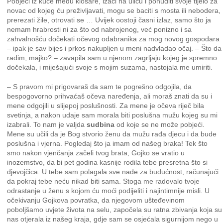
Pobjeći iz kuće među klošare, izaći na ulicu i ponuditi svoje tijelo za
novac od kojeg ću preživljavati, mogu se baciti s mosta ili nebodera,
prerezati žile, otrovati se … Uvijek oostoji časni izlaz, samo što ja
nemam hrabrosti ni za što od nabrojenog, već ponizno i sa
zahvalnošću dočekati očevog odabranika za mog novog gospodara
– ipak je sav bijes i prkos nakupljen u meni nadvladao očaj. – Što da
radim, majko? – zavapila sam u njenom zagrljaju kojeg je spremno
dočekala, i miješajući svoje s mojim suzama, nastojala me umiriti.
– S pravom mi prigovaraš da sam te pogrešno odgojila, da
bespogovorno prihvaćaš očeva naređenja, ali moraš znati da su i
mene odgojili u slijepoj poslušnosti. Za mene je očeva riječ bila
svetinja, a nakon udaje sam morala biti poslušna mužu kojeg su mi
izabrali. To nam je valjda
sudbina
od koje se ne može pobjeći.
Mene su učili da je Bog stvorio ženu da mužu rađa djecu i da bude
poslušna i vjerna. Pogledaj što ja imam od našeg braka! Tek što
smo nakon vjenčanja začeli tvog brata, Gojko se vratio u
inozemstvo, da bi pet godina kasnije rodila tebe presretna što si
djevojčica. U tebe sam polagala sve nade za budućnost, računajući
da pokraj tebe neću nikad biti sama. Stoga me radovalo tvoje
odrastanje u ženu s kojom ću moći podijeliti i najintimnije misli. U
očekivanju Gojkova povratka, da njegovom ušteđevinom
poboljšamo uvjete života na selu, započela su ratna zbivanja koja su
nas otjerala iz našeg kraja, gdje sam se osjećala sigurnijom nego u