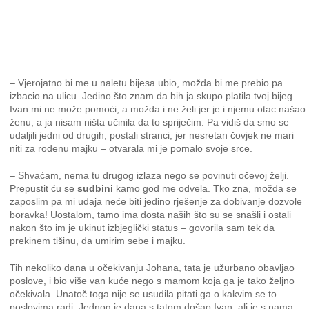
– Vjerojatno bi me u naletu bijesa ubio, možda bi me prebio pa
izbacio na ulicu. Jedino što znam da bih ja skupo platila tvoj bijeg.
Ivan mi ne može pomoći, a možda i ne želi jer je i njemu otac našao
ženu, a ja nisam ništa učinila da to spriječim. Pa vidiš da smo se
udaljili jedni od drugih, postali stranci, jer nesretan čovjek ne mari
niti za rođenu majku – otvarala mi je pomalo svoje srce.
– Shvaćam, nema tu drugog izlaza nego se povinuti očevoj želji.
Prepustit ću se
sudbini
kamo god me odvela. Tko zna, možda se
zaposlim pa mi udaja neće biti jedino rješenje za dobivanje dozvole
boravka! Uostalom, tamo ima dosta naših što su se snašli i ostali
nakon što im je ukinut izbjeglički status – govorila sam tek da
prekinem tišinu, da umirim sebe i majku.
Tih nekoliko dana u očekivanju Johana, tata je užurbano obavljao
poslove, i bio više van kuće nego s mamom koja ga je tako željno
očekivala. Unatoč toga nije se usudila pitati ga o kakvim se to
poslovima radi. Jednog je dana s tatom došao Ivan, ali je s nama