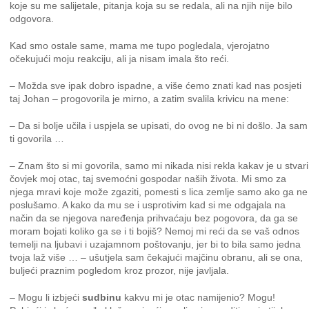
koje su me salijetale, pitanja koja su se redala, ali na njih nije bilo
odgovora.
Kad smo ostale same, mama me tupo pogledala, vjerojatno
očekujući moju reakciju, ali ja nisam imala što reći.
– Možda sve ipak dobro ispadne, a više ćemo znati kad nas posjeti
taj Johan – progovorila je mirno, a zatim svalila krivicu na mene:
– Da si bolje učila i uspjela se upisati, do ovog ne bi ni došlo. Ja sam
ti govorila …
– Znam što si mi govorila, samo mi nikada nisi rekla kakav je u stvari
čovjek moj otac, taj svemoćni gospodar naših života. Mi smo za
njega mravi koje može zgaziti, pomesti s lica zemlje samo ako ga ne
poslušamo. A kako da mu se i usprotivim kad si me odgajala na
način da se njegova naređenja prihvaćaju bez pogovora, da ga se
moram bojati koliko ga se i ti bojiš? Nemoj mi reći da se vaš odnos
temelji na ljubavi i uzajamnom poštovanju, jer bi to bila samo jedna
tvoja laž više … – ušutjela sam čekajući majčinu obranu, ali se ona,
buljeći praznim pogledom kroz prozor, nije javljala.
– Mogu li izbjeći
sudbinu
kakvu mi je otac namijenio? Mogu!