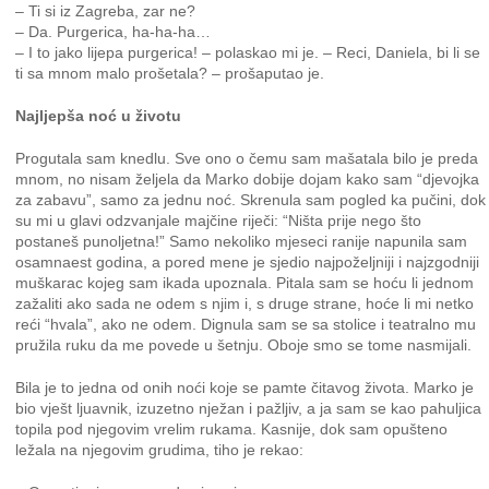
– Ti si iz Zagreba, zar ne?
– Da. Purgerica, ha-ha-ha…
– I to jako lijepa purgerica! – polaskao mi je. – Reci, Daniela, bi li se
ti sa mnom malo prošetala? – prošaputao je.
Najljepša noć u životu
Progutala sam knedlu. Sve ono o čemu sam mašatala bilo je preda
mnom, no nisam željela da Marko dobije dojam kako sam “djevojka
za zabavu”, samo za jednu noć. Skrenula sam pogled ka pučini, dok
su mi u glavi odzvanjale majčine riječi: “Ništa prije nego što
postaneš punoljetna!” Samo nekoliko mjeseci ranije napunila sam
osamnaest godina, a pored mene je sjedio najpoželjniji i najzgodniji
muškarac kojeg sam ikada upoznala. Pitala sam se hoću li jednom
zažaliti ako sada ne odem s njim i, s druge strane, hoće li mi netko
reći “hvala”, ako ne odem. Dignula sam se sa stolice i teatralno mu
pružila ruku da me povede u šetnju. Oboje smo se tome nasmijali.
Bila je to jedna od onih noći koje se pamte čitavog života. Marko je
bio vješt ljuavnik, izuzetno nježan i pažljiv, a ja sam se kao pahuljica
topila pod njegovim vrelim rukama. Kasnije, dok sam opušteno
ležala na njegovim grudima, tiho je rekao: