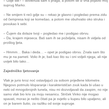
– Gdje ste? – doviknula sam s praga, a potom se iz vrta pojavio moj
suprug Marko.
– Ne smijem ti reći gdje su – rekao je glasno i pogledao prema zidu
od čempresa koji se komešao, a potom me obuhvatio oko struka i
povukao k sebi.
– Čujem da dolaze tvoji – pogledao me i podigao obrvu.
– Da, krajem mjeseca. Baš sam ih se poželjela, nisam ih vidjela od
prošlog ljeta.
– Hmmm… Baka i deda… – opet je podigao obrvu. Znala sam što
mu je na pameti. Volio ih je, baš kao što su i oni voljeli njega, ali nije
uvijek bilo tako…
Zajedničko ljetovanje
Vlak je jurio kroz noć ostavljajući za sobom prijeđene kilometre.
Njegovo potmulo kloparanje i karakterističan zvuk kada bi ušao u
neki od mnogobrojnih tunela, nisu mi dozvoljavali da zaspim, no nije
samo vlak bio kriv za moju nesanicu. Striček Vinko nije mogao
spavati, morao je nešto čitati pa je svjetlo u kupeu bilo upaljeno, ali
on je barem šutio, za razliku od svoje supruge.