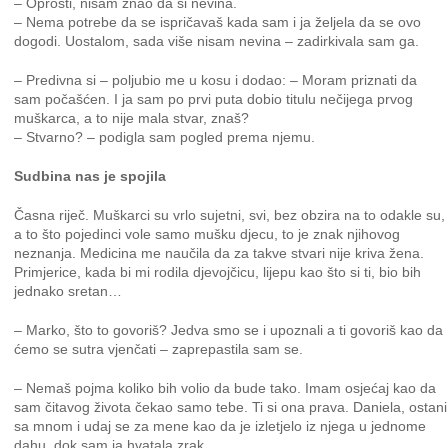
– Oprosti, nisam znao da si nevina.
– Nema potrebe da se ispričavaš kada sam i ja željela da se ovo
dogodi. Uostalom, sada više nisam nevina – zadirkivala sam ga.
– Predivna si – poljubio me u kosu i dodao: – Moram priznati da
sam počašćen. I ja sam po prvi puta dobio titulu nečijega prvog
muškarca, a to nije mala stvar, znaš?
– Stvarno? – podigla sam pogled prema njemu.
Sudbina nas je spojila
Časna riječ. Muškarci su vrlo sujetni, svi, bez obzira na to odakle su,
a to što pojedinci vole samo mušku djecu, to je znak njihovog
neznanja. Medicina me naučila da za takve stvari nije kriva žena.
Primjerice, kada bi mi rodila djevojčicu, lijepu kao što si ti, bio bih
jednako sretan…
– Marko, što to govoriš? Jedva smo se i upoznali a ti govoriš kao da
ćemo se sutra vjenčati – zaprepastila sam se.
– Nemaš pojma koliko bih volio da bude tako. Imam osjećaj kao da
sam čitavog života čekao samo tebe. Ti si ona prava. Daniela, ostani
sa mnom i udaj se za mene kao da je izletjelo iz njega u jednome
dahu, dok sam ja hvatala zrak.