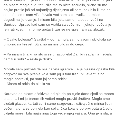
Anka donijela mi je hranu iz restorana ali je mene grlo toliko boljelo
da nisam mogla ni gutati. Nije me to ništa začudilo, slične su me
boljke pratile još od najranijeg djetinjstva ali sam ipak bila ljutita na
sebe što se nisam više čuvala već sam si dozvolila da mi se to
dogodi na ljetovanju. I nisam bila ljuta samo na sebe, već i na
Sunčicu. Upravo kad sam se vratila sa večernje injekcije, počela je
fenirati kosu, mirno me upitavši zar se ne spremam za izlazak.
– Ovako bolesna? Svašta! – odmahnula sam glavom i skljokala se
umorno na krevet. Stvarno mi nije bilo ni do čega.
– Pa nisam ti ja kriva što si se ti razboljela! Zar bih sada i ja trebala
čamiti u sobi? – rekla je drsko.
Morala sam priznati da nije naivna igračica. Ta je njezina opaska bila
odgovor na sva pitanja koja sam joj u tom trenutku eventualno
mogla postaviti, pa sam joj samo rekla:
– Nisam ni rekla da si ti kriva.
Naravno da nisam očekivala od nje da po cijele dane sjedi sa mnom
u sobi, ali mi je barem tih večeri mogla praviti društvo. Mogle smo
slušati glazbu, kartati se ili samo razgovarati uživajući u mirisu ljetnih
večeri, a ona se ponijela kao seljančica koja je po prvi puta u životu
vidjela more i bila najželjnija toga večernjeg vašara. Ona je izišla, a