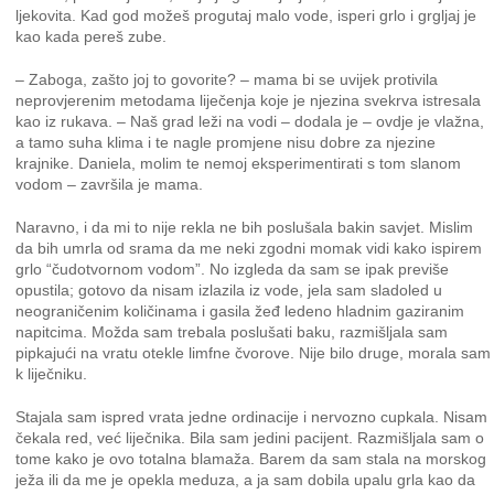
ljekovita. Kad god možeš progutaj malo vode, isperi grlo i grgljaj je
kao kada pereš zube.
– Zaboga, zašto joj to govorite? – mama bi se uvijek protivila
neprovjerenim metodama liječenja koje je njezina svekrva istresala
kao iz rukava. – Naš grad leži na vodi – dodala je – ovdje je vlažna,
a tamo suha klima i te nagle promjene nisu dobre za njezine
krajnike. Daniela, molim te nemoj eksperimentirati s tom slanom
vodom – završila je mama.
Naravno, i da mi to nije rekla ne bih poslušala bakin savjet. Mislim
da bih umrla od srama da me neki zgodni momak vidi kako ispirem
grlo “čudotvornom vodom”. No izgleda da sam se ipak previše
opustila; gotovo da nisam izlazila iz vode, jela sam sladoled u
neograničenim količinama i gasila žeđ ledeno hladnim gaziranim
napitcima. Možda sam trebala poslušati baku, razmišljala sam
pipkajući na vratu otekle limfne čvorove. Nije bilo druge, morala sam
k liječniku.
Stajala sam ispred vrata jedne ordinacije i nervozno cupkala. Nisam
čekala red, već liječnika. Bila sam jedini pacijent. Razmišljala sam o
tome kako je ovo totalna blamaža. Barem da sam stala na morskog
ježa ili da me je opekla meduza, a ja sam dobila upalu grla kao da