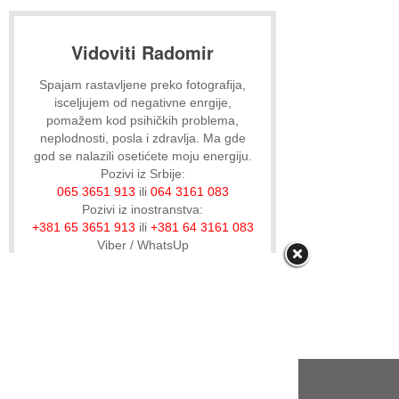
Vidoviti Radomir
Spajam rastavljene preko fotografija,
isceljujem od negativne enrgije,
pomažem kod psihičkih problema,
neplodnosti, posla i zdravlja. Ma gde
god se nalazili osetićete moju energiju.
Pozivi iz Srbije:
065 3651 913
ili
064 3161 083
Pozivi iz inostranstva:
+381 65 3651 913
ili
+381 64 3161 083
Viber / WhatsUp
Jednim pozivom promeni svoju sudbinu i
privuci sreću u svoj život!
IZBORNIK