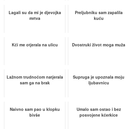
Lagali su da mi je djevojka
Preljubniku sam zapalila
mrtva
kuću
Kći me otjerala na ulicu
Dvostruki život moga muža
Lažnom trudnoćom natjerala
Supruga je upoznala moju
sam ga na brak
ljubavnicu
Naivno sam pao u klopku
Umalo sam ostao i bez
bivše
posvojene kćerkice