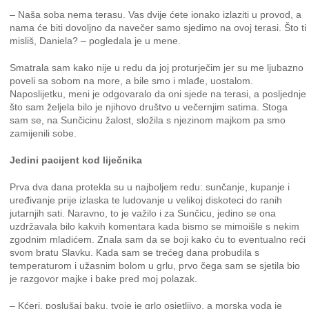
– Naša soba nema terasu. Vas dvije ćete ionako izlaziti u provod, a
nama će biti dovoljno da navečer samo sjedimo na ovoj terasi. Što ti
misliš, Daniela? – pogledala je u mene.
Smatrala sam kako nije u redu da joj proturječim jer su me ljubazno
poveli sa sobom na more, a bile smo i mlađe, uostalom.
Naposlijetku, meni je odgovaralo da oni sjede na terasi, a posljednje
što sam željela bilo je njihovo društvo u večernjim satima. Stoga
sam se, na Sunčicinu žalost, složila s njezinom majkom pa smo
zamijenili sobe.
Jedini pacijent kod liječnika
Prva dva dana protekla su u najboljem redu: sunčanje, kupanje i
uređivanje prije izlaska te ludovanje u velikoj diskoteci do ranih
jutarnjih sati. Naravno, to je važilo i za Sunčicu, jedino se ona
uzdržavala bilo kakvih komentara kada bismo se mimoišle s nekim
zgodnim mladićem. Znala sam da se boji kako ću to eventualno reći
svom bratu Slavku. Kada sam se trećeg dana probudila s
temperaturom i užasnim bolom u grlu, prvo čega sam se sjetila bio
je razgovor majke i bake pred moj polazak.
– Kćeri, poslušaj baku, tvoje je grlo osjetljivo, a morska voda je