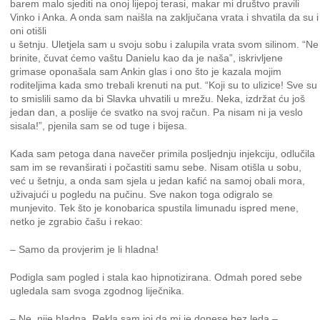
barem malo sjediti na onoj lijepoj terasi, makar mi društvo pravili
Vinko i Anka. A onda sam naišla na zaključana vrata i shvatila da su i
oni otišli
u šetnju. Uletjela sam u svoju sobu i zalupila vrata svom silinom. “Ne
brinite, čuvat ćemo vaštu Danielu kao da je naša”, iskrivljene
grimase oponašala sam Ankin glas i ono što je kazala mojim
roditeljima kada smo trebali krenuti na put. “Koji su to ulizice! Sve su
to smislili samo da bi Slavka uhvatili u mrežu. Neka, izdržat ću još
jedan dan, a poslije će svatko na svoj račun. Pa nisam ni ja veslo
sisala!”, pjenila sam se od tuge i bijesa.
Kada sam petoga dana navečer primila posljednju injekciju, odlučila
sam im se revanširati i počastiti samu sebe. Nisam otišla u sobu,
već u šetnju, a onda sam sjela u jedan kafić na samoj obali mora,
uživajući u pogledu na pučinu. Sve nakon toga odigralo se
munjevito. Tek što je konobarica spustila limunadu ispred mene,
netko je zgrabio čašu i rekao:
– Samo da provjerim je li hladna!
Podigla sam pogled i stala kao hipnotizirana. Odmah pored sebe
ugledala sam svoga zgodnog liječnika.
– Ne, nije hladna. Rekla sam joj da mi je donese bez leda –