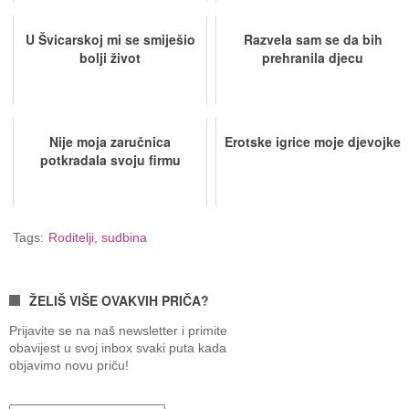
U Švicarskoj mi se smiješio
Razvela sam se da bih
bolji život
prehranila djecu
Nije moja zaručnica
Erotske igrice moje djevojke
potkradala svoju firmu
Tags:
Roditelji
,
sudbina
ŽELIŠ VIŠE OVAKVIH PRIČA?
Prijavite se na naš newsletter i primite
obavijest u svoj inbox svaki puta kada
objavimo novu priču!