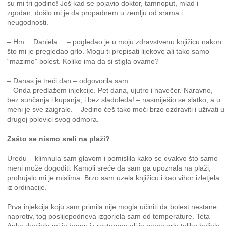
su mi tri godine! Još kad se pojavio doktor, tamnoput, mlad i
zgodan, došlo mi je da propadnem u zemlju od srama i
neugodnosti.
– Hm… Daniela… – pogledao je u moju zdravstvenu knjižicu nakon
što mi je pregledao grlo. Mogu ti prepisati lijekove ali tako samo
“mazimo” bolest. Koliko ima da si stigla ovamo?
– Danas je treći dan – odgovorila sam.
– Onda predlažem injekcije. Pet dana, ujutro i navečer. Naravno,
bez sunčanja i kupanja, i bez sladoleda! – nasmiješio se slatko, a u
meni je sve zaigralo. – Jedino ćeš tako moći brzo ozdraviti i uživati u
drugoj polovici svog odmora.
Zašto se nismo sreli na plaži?
Uredu – klimnula sam glavom i pomislila kako se ovakvo što samo
meni može dogoditi. Kamoli sreće da sam ga upoznala na plaži,
prohujalo mi je mislima. Brzo sam uzela knjižicu i kao vihor izletjela
iz ordinacije.
Prva injekcija koju sam primila nije mogla učiniti da bolest nestane,
naprotiv, tog poslijepodneva izgorjela sam od temperature. Teta