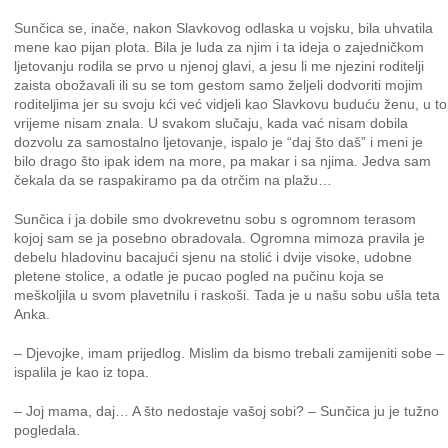
Sunčica se, inače, nakon Slavkovog odlaska u vojsku, bila uhvatila
mene kao pijan plota. Bila je luda za njim i ta ideja o zajedničkom
ljetovanju rodila se prvo u njenoj glavi, a jesu li me njezini roditelji
zaista obožavali ili su se tom gestom samo željeli dodvoriti mojim
roditeljima jer su svoju kći već vidjeli kao Slavkovu buduću ženu, u to
vrijeme nisam znala. U svakom slučaju, kada vać nisam dobila
dozvolu za samostalno ljetovanje, ispalo je “daj što daš” i meni je
bilo drago što ipak idem na more, pa makar i sa njima. Jedva sam
čekala da se raspakiramo pa da otrčim na plažu…
Sunčica i ja dobile smo dvokrevetnu sobu s ogromnom terasom
kojoj sam se ja posebno obradovala. Ogromna mimoza pravila je
debelu hladovinu bacajući sjenu na stolić i dvije visoke, udobne
pletene stolice, a odatle je pucao pogled na pučinu koja se
meškoljila u svom plavetnilu i raskoši. Tada je u našu sobu ušla teta
Anka.
– Djevojke, imam prijedlog. Mislim da bismo trebali zamijeniti sobe –
ispalila je kao iz topa.
– Joj mama, daj… A što nedostaje vašoj sobi? – Sunčica ju je tužno
pogledala.