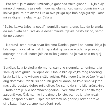
– Eto šta ti je mladost! uzdisala je gospođa Anka glasno. – Njih dvije
mirno drijemaju a ja sjedim kao na iglama. Kad samo pomislim kroz
kakve gudure prolazimo i kako ova pruga nije baš najsigurnija, kosa
mi se digne na glavi – gunđala je.
“Bože, kakva žalosna sova!”, pomislila sam, a ona, kao da je znala
da me hvata san, svakih je deset minuta izjavila nešto slično, samo
da ne zaspem.
– Napravili smo pravu stvar što smo Danielu poveli sa nama. Ideja je
bila zajednička, ali si ipak ti najzaslužniji za sve – udarila je svog
supruga po ruci i nasmijala se toliko glasno, da je svo salo na njoj
zaigralo.
Sunčica, koja je sjedila do mene, samo je slegnula ramenima, a ja
sam joj namignula i sklopila oči. Ona je bila djevojka mog rođenog
brata koji je u to vrijeme služio vojsku. Prije nego što je otišao “vratiti
dug domovini” izlazili su nepunu godinu dana, za koje smo vrijeme
nas dvije postale dobre prijateljice. Ne samo da smo bile vršnjakinje
– tada nam je bilo osamnaest godina – već smo imale i dosta toga
zajedničkog. Čak nam je i prezime bilo isto, pa nas je tako njezin
otac, gospodin Vinko, uspio prošvercati na godišnji odmor preko
sindikata – kao da smo najrođeniji rod.