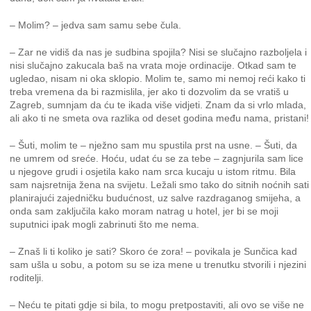
– Molim? – jedva sam samu sebe čula.
– Zar ne vidiš da nas je sudbina spojila? Nisi se slučajno razboljela i
nisi slučajno zakucala baš na vrata moje ordinacije. Otkad sam te
ugledao, nisam ni oka sklopio. Molim te, samo mi nemoj reći kako ti
treba vremena da bi razmislila, jer ako ti dozvolim da se vratiš u
Zagreb, sumnjam da ću te ikada više vidjeti. Znam da si vrlo mlada,
ali ako ti ne smeta ova razlika od deset godina među nama, pristani!
– Šuti, molim te – nježno sam mu spustila prst na usne. – Šuti, da
ne umrem od sreće. Hoću, udat ću se za tebe – zagnjurila sam lice
u njegove grudi i osjetila kako nam srca kucaju u istom ritmu. Bila
sam najsretnija žena na svijetu. Ležali smo tako do sitnih noćnih sati
planirajući zajedničku budućnost, uz salve razdraganog smijeha, a
onda sam zaključila kako moram natrag u hotel, jer bi se moji
suputnici ipak mogli zabrinuti što me nema.
– Znaš li ti koliko je sati? Skoro će zora! – povikala je Sunčica kad
sam ušla u sobu, a potom su se iza mene u trenutku stvorili i njezini
roditelji.
– Neću te pitati gdje si bila, to mogu pretpostaviti, ali ovo se više ne