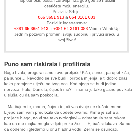
neplodnosti, posla i zdravlja. Ma gde god se nalazili
osetićete moju energiju.
Pozivi iz Srbije:
065 3651 913
ili
064 3161 083
Pozivi iz inostranstva:
+381 65 3651 913
ili
+381 64 3161 083
Viber / WhatsUp
Jednim pozivom promeni svoju sudbinu i privuci sreću u
svoj život!
Puno sam riskirala i profitirala
Bogu hvala, pregurali smo i ovo proljeće! Kiša, sunce, pa opet kiša,
pa sunce… Navodno se sve budi i priroda mijenja, a ti dobro znaš
kako promjene utječu na tvog oca. Kod njega se budi jedino
nervoza. Halo, Daniela, čuješ li me? – mama je tako glasno povikala
u slušalicu da sam poskočila.
– Ma čujem te, mama, čujem te, ali vas dvoje ne slušate mene.
Lijepo sam vam predložila da dođete ovamo. Klima je suha a
proljeće blago, no vi ste tako tvrdoglavi – odmahnula sam rukom
kao da me majka mogla vidjeti preko žice. – E, baš si lukava. Samo
da dođemo i gledamo u onu hladnu vodu! Želim se osunčati,