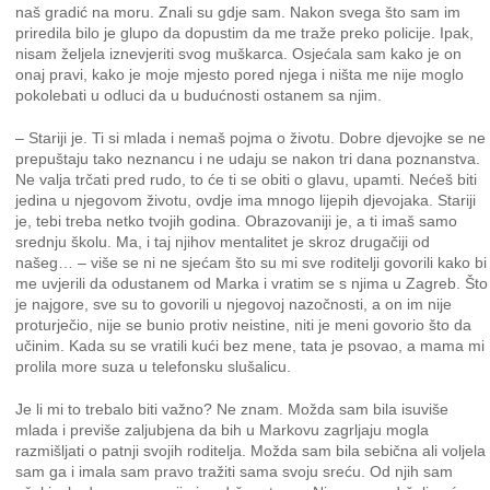
naš gradić na moru. Znali su gdje sam. Nakon svega što sam im
priredila bilo je glupo da dopustim da me traže preko policije. Ipak,
nisam željela iznevjeriti svog muškarca. Osjećala sam kako je on
onaj pravi, kako je moje mjesto pored njega i ništa me nije moglo
pokolebati u odluci da u budućnosti ostanem sa njim.
– Stariji je. Ti si mlada i nemaš pojma o životu. Dobre djevojke se ne
prepuštaju tako neznancu i ne udaju se nakon tri dana poznanstva.
Ne valja trčati pred rudo, to će ti se obiti o glavu, upamti. Nećeš biti
jedina u njegovom životu, ovdje ima mnogo lijepih djevojaka. Stariji
je, tebi treba netko tvojih godina. Obrazovaniji je, a ti imaš samo
srednju školu. Ma, i taj njihov mentalitet je skroz drugačiji od
našeg… – više se ni ne sjećam što su mi sve roditelji govorili kako bi
me uvjerili da odustanem od Marka i vratim se s njima u Zagreb. Što
je najgore, sve su to govorili u njegovoj nazočnosti, a on im nije
proturječio, nije se bunio protiv neistine, niti je meni govorio što da
učinim. Kada su se vratili kući bez mene, tata je psovao, a mama mi
prolila more suza u telefonsku slušalicu.
Je li mi to trebalo biti važno? Ne znam. Možda sam bila isuviše
mlada i previše zaljubjena da bih u Markovu zagrljaju mogla
razmišljati o patnji svojih roditelja. Možda sam bila sebična ali voljela
sam ga i imala sam pravo tražiti sama svoju sreću. Od njih sam