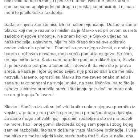
očekivala da me razumiju i podrže u tome. Nisu me podržali već
smo se samo udaljili jedni od drugih i prestali komunicirati. I njima i
meni to je bilo teško razdoblje.
Sada je i njima žao što nisu bili na našem vjenčanju. Došao je samo
Slavko koji me je razumio i mislim da je Marko već pri prvom susretu
zadobio njegove simpatije. Ne znam koliko je Slavko utjecao na
naše roditelje, uglavnom, nije im bilo drago što se sve odigralo
onako kako nisu planirali. Planirali su prvo njega oženiti, a onda je,
barem u njihovim glavama, moja sreća pomutila njegovu. Srećom,
on nije mislio tako. Kada sam naredne godine rodila Bojana, Slavko
ih je bukvalno potrpao u automobil i doveo ih da vide što je prava
sreća, a kada je i Igor ugledao svijet, nije prošao dan a da me nisu
nazvali. Naravno, oprostili su Marku što me zaveo onako mladu i
sada su tako ponosni na svoje unuke, na zeta liječnika, na to što je
njihova ljubimica pronašla sreću i što imaju gdje doći na more dok
se drugi kupaju “u lavoru”.
Slavko i Sunčica izlazili su još vrlo kratko nakon njegova povratka iz
vojske, a potom je on poželio promjenu i pronašao drugu djevojku.
Ja samo mogu zahvaliti njoj i njezinim roditeljima što su me poveli
na more, kao i onoj gomili sladoleda kojeg sam pojela i zbog kojeg
sam se razboljela, što sam došla na vrata Markove ordinacije. I više
me nitko ne može uvjeriti kako sreću treba tražiti. Ako je naša, ona