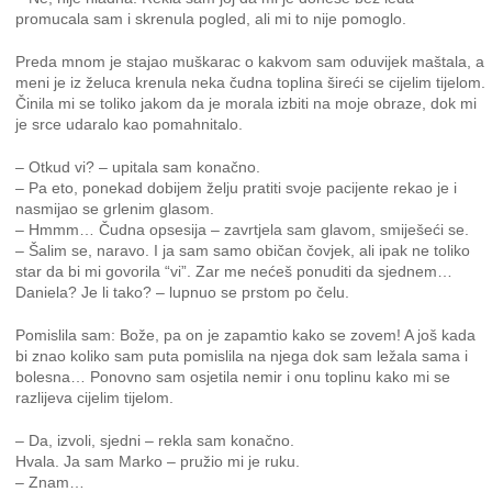
promucala sam i skrenula pogled, ali mi to nije pomoglo.
Preda mnom je stajao muškarac o kakvom sam oduvijek maštala, a
meni je iz želuca krenula neka čudna toplina šireći se cijelim tijelom.
Činila mi se toliko jakom da je morala izbiti na moje obraze, dok mi
je srce udaralo kao pomahnitalo.
– Otkud vi? – upitala sam konačno.
– Pa eto, ponekad dobijem želju pratiti svoje pacijente rekao je i
nasmijao se grlenim glasom.
– Hmmm… Čudna opsesija – zavrtjela sam glavom, smiješeći se.
– Šalim se, naravo. I ja sam samo običan čovjek, ali ipak ne toliko
star da bi mi govorila “vi”. Zar me nećeš ponuditi da sjednem…
Daniela? Je li tako? – lupnuo se prstom po čelu.
Pomislila sam: Bože, pa on je zapamtio kako se zovem! A još kada
bi znao koliko sam puta pomislila na njega dok sam ležala sama i
bolesna… Ponovno sam osjetila nemir i onu toplinu kako mi se
razlijeva cijelim tijelom.
– Da, izvoli, sjedni – rekla sam konačno.
Hvala. Ja sam Marko – pružio mi je ruku.
– Znam…