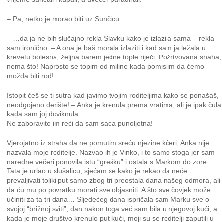
– Pa, netko je morao biti uz Sunčicu…
– …da ja ne bih slučajno rekla Slavku kako je izlazila sama – rekla
sam ironično. – A ona je baš morala izlaziti i kad sam ja ležala u
krevetu bolesna, željna barem jedne tople riječi. Požrtvovana snaha,
nema što! Naprosto se topim od miline kada pomislim da ćemo
možda biti rod!
Istopit ćeš se ti sutra kad javimo tvojim roditeljima kako se ponašaš,
neodgojeno derište! – Anka je krenula prema vratima, ali je ipak čula
kada sam joj doviknula:
Ne zaboravite im reći da sam sada punoljetna!
Vjerojatno iz straha da ne pomutim sreću njezine kćeri, Anka nije
nazvala moje roditelje. Nazvao ih je Vinko, i to samo stoga jer sam
naredne večeri ponovila istu “grešku” i ostala s Markom do zore.
Tata je urlao u slušalicu, sjećam se kako je rekao da neće
prevaljivati toliki put samo zbog tri preostala dana našeg odmora, ali
da ću mu po povratku morati sve objasniti. A što sve čovjek može
učiniti za ta tri dana… Sljedećeg dana ispričala sam Marku sve o
svojoj “brižnoj sviti”, dan nakon toga već sam bila u njegovoj kući, a
kada je moje društvo krenulo put kući, moji su se roditelji zaputili u