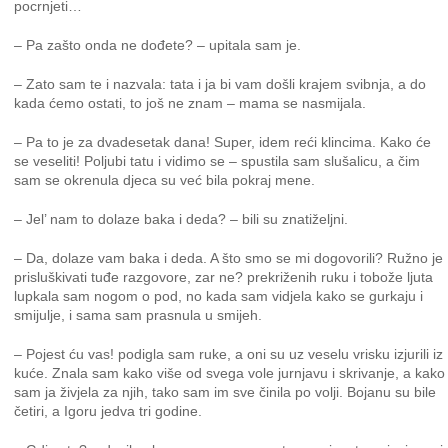
pocrnjeti…
– Pa zašto onda ne dođete? – upitala sam je.
– Zato sam te i nazvala: tata i ja bi vam došli krajem svibnja, a do
kada ćemo ostati, to još ne znam – mama se nasmijala.
– Pa to je za dvadesetak dana! Super, idem reći klincima. Kako će
se veseliti! Poljubi tatu i vidimo se – spustila sam slušalicu, a čim
sam se okrenula djeca su već bila pokraj mene.
– Jel’ nam to dolaze baka i deda? – bili su znatiželjni.
– Da, dolaze vam baka i deda. A što smo se mi dogovorili? Ružno je
prisluškivati tuđe razgovore, zar ne? prekriženih ruku i tobože ljuta
lupkala sam nogom o pod, no kada sam vidjela kako se gurkaju i
smijulje, i sama sam prasnula u smijeh.
– Pojest ću vas! podigla sam ruke, a oni su uz veselu vrisku izjurili iz
kuće. Znala sam kako više od svega vole jurnjavu i skrivanje, a kako
sam ja živjela za njih, tako sam im sve činila po volji. Bojanu su bile
četiri, a Igoru jedva tri godine.