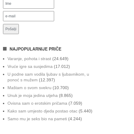
NAJPOPULARNIJE PRIČE
Varanje, pohota i strast
(24.649)
Vruće igre sa susjedima
(17.012)
U podne sam vodila ljubav s ljubavnikom, u
ponoć s mužem
(12.397)
Maštam o svom svekru
(10.700)
Unuk je moja jedina utjeha
(8.865)
Ovisna sam o erotskim pričama
(7.059)
Kako sam umjesto djeda postao otac
(5.440)
Samo mu je seks bio na pameti
(4.244)