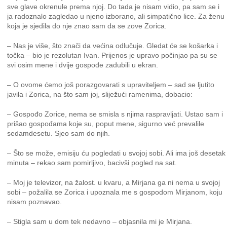
sve glave okrenule prema njoj. Do tada je nisam vidio, pa sam se i
ja radoznalo zagledao u njeno izborano, ali simpatično lice. Za ženu
koja je sjedila do nje znao sam da se zove Zorica.
– Nas je više, što znači da većina odlučuje. Gledat će se košarka i
točka – bio je rezolutan Ivan. Prijenos je upravo počinjao pa su se
svi osim mene i dvije gospođe zadubili u ekran.
– O ovome ćemo još porazgovarati s upraviteljem – sad se ljutito
javila i Zorica, na što sam joj, sliježući ramenima, dobacio:
– Gospođo Zorice, nema se smisla s njima raspravljati. Ustao sam i
prišao gospođama koje su, poput mene, sigurno već prevalile
sedamdesetu. Sjeo sam do njih.
– Što se može, emisiju ću pogledati u svojoj sobi. Ali ima još desetak
minuta – rekao sam pomirljivo, bacivši pogled na sat.
– Moj je televizor, na žalost. u kvaru, a Mirjana ga ni nema u svojoj
sobi – požalila se Zorica i upoznala me s gospodom Mirjanom, koju
nisam poznavao.
– Stigla sam u dom tek nedavno – objasnila mi je Mirjana.