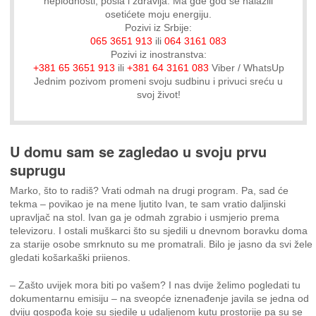
neplodnosti, posla i zdravlja. Ma gde god se nalazili
osetićete moju energiju.
Pozivi iz Srbije:
065 3651 913
ili
064 3161 083
Pozivi iz inostranstva:
+381 65 3651 913
ili
+381 64 3161 083
Viber / WhatsUp
Jednim pozivom promeni svoju sudbinu i privuci sreću u
svoj život!
U domu sam se zagledao u svoju prvu
suprugu
Marko, što to radiš? Vrati odmah na drugi program. Pa, sad će
tekma – povikao je na mene ljutito Ivan, te sam vratio daljinski
upravljač na stol. Ivan ga je odmah zgrabio i usmjerio prema
televizoru. I ostali muškarci što su sjedili u dnevnom boravku doma
za starije osobe smrknuto su me promatrali. Bilo je jasno da svi žele
gledati košarkaški priienos.
– Zašto uvijek mora biti po vašem? I nas dvije želimo pogledati tu
dokumentarnu emisiju – na sveopće iznenađenje javila se jedna od
dviju gospođa koje su sjedile u udaljenom kutu prostorije pa su se