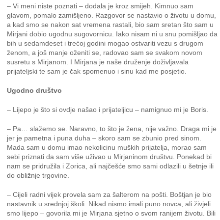
– Vi meni niste poznati – dodala je kroz smijeh. Kimnuo sam
glavom, pomalo zamišljeno. Razgovor se nastavio o životu u domu,
a kad smo se nakon sat vremena rastali, bio sam sretan što sam u
Mirjani dobio ugodnu sugovornicu. Iako nisam ni u snu pomišljao da
bih u sedamdeset i trećoj godini mogao ostvariti vezu s drugom
ženom, a još manje oženiti se, radovao sam se svakom novom
susretu s Mirjanom. I Mirjana je naše druženje doživljavala
prijateljski te sam je čak spomenuo i sinu kad me posjetio.
Ugodno društvo
– Lijepo je što si ovdje našao i prijateljicu – namignuo mi je Boris.
– Pa… slažemo se. Naravno, to što je žena, nije važno. Draga mi je
jer je pametna i puna duha – skoro sam se zbunio pred sinom.
Mada sam u domu imao nekolicinu muških prijatelja, morao sam
sebi priznati da sam više uživao u Mirjaninom društvu. Ponekad bi
nam se pridružila i Zorica, ali najčešće smo sami odlazili u šetnje ili
do obližnje trgovine.
– Cijeli radni vijek provela sam za šalterom na pošti. Boštjan je bio
nastavnik u srednjoj školi. Nikad nismo imali puno novca, ali živjeli
smo lijepo – govorila mi je Mirjana sjetno o svom ranijem životu. Bili