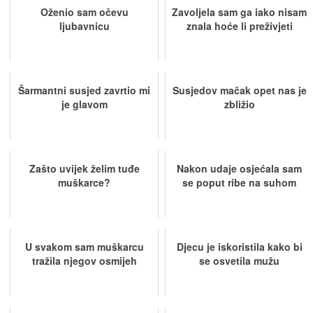
Oženio sam očevu
Zavoljela sam ga iako nisam
ljubavnicu
znala hoće li preživjeti
Šarmantni susjed zavrtio mi
Susjedov mačak opet nas je
je glavom
zbližio
Zašto uvijek želim tuđe
Nakon udaje osjećala sam
muškarce?
se poput ribe na suhom
U svakom sam muškarcu
Djecu je iskoristila kako bi
tražila njegov osmijeh
se osvetila mužu