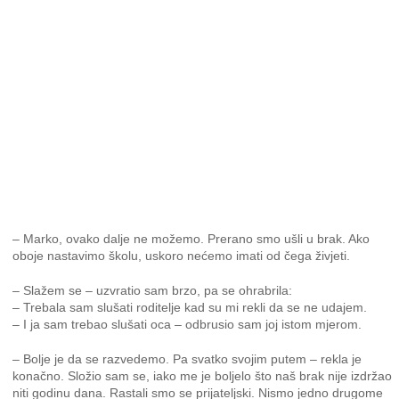
– Marko, ovako dalje ne možemo. Prerano smo ušli u brak. Ako
oboje nastavimo školu, uskoro nećemo imati od čega živjeti.
– Slažem se – uzvratio sam brzo, pa se ohrabrila:
– Trebala sam slušati roditelje kad su mi rekli da se ne udajem.
– I ja sam trebao slušati oca – odbrusio sam joj istom mjerom.
– Bolje je da se razvedemo. Pa svatko svojim putem – rekla je
konačno. Složio sam se, iako me je boljelo što naš brak nije izdržao
niti godinu dana. Rastali smo se prijateljski. Nismo jedno drugome