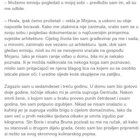
– Možemo emisiju pogledati u mojoj sobi – predložio sam im, ali su
me odbile.
– Hvala, ipak ćemo prošetati – rekla je Mirjana, a uskoro su obje
napustile boravak. Kako me utakmica nije zanimala, vratio sam se u
svoju sobu i pogledao dokumentarac o najčuvenijim primjerima
svjetske arhitekture. Cijelog života bio sam građevinar pa me i sada,
u mirovini, zanimalo sve vezano uz arhitekturu. Ipak, dok sam
gledao emisiju, misli su mi se nesvjesno vraćale na gospođu
Mirjanu. Iako je nisam ranije viđao u domu, bila mi je nekako
poznata. Ili je možda nalikovala na nekoga koga sam poznavao,
mislio sam prisjećajući se njena blagog lica na kojem su se osobito
isticale plave oči. I uredne sijede kose skupljene na zatiljku.
Zagazio sam u sedamdeset i treću godinu. U domu sam bio gotovo
dvije godine, točnije otkako mi je umrla supruga Gertruda. Nakon
smrti žene, s kojom sam u braku proveo punih četrdeset i osam
godina, bio sam potpuno izgubljen. Nikad se nisam snalazio u
kuhinji jer je supruga vodila brigu o cijelom domaćinstvu, tako da
sam već u prvih nekoliko tjedana otkako je umrla izgubio par
kilograma. Sin Boris i snaha Bruna pozivali su me na ručak, ali kako
su stanovali u drugom dijelu grada, često sam bio prisiljen pripremiti
si nešto sa svog skromnog kulinarskog popisa.