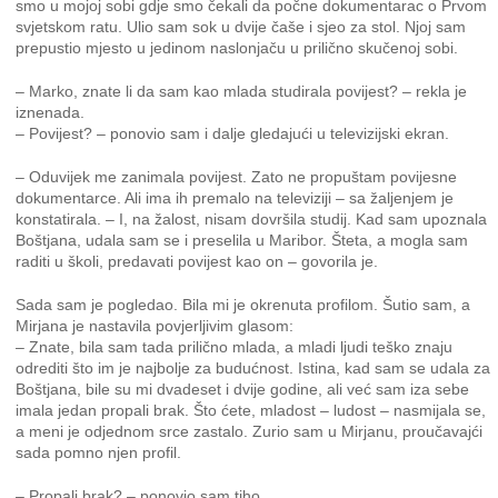
smo u mojoj sobi gdje smo čekali da počne dokumentarac o Prvom
svjetskom ratu. Ulio sam sok u dvije čaše i sjeo za stol. Njoj sam
prepustio mjesto u jedinom naslonjaču u prilično skučenoj sobi.
– Marko, znate li da sam kao mlada studirala povijest? – rekla je
iznenada.
– Povijest? – ponovio sam i dalje gledajući u televizijski ekran.
– Oduvijek me zanimala povijest. Zato ne propuštam povijesne
dokumentarce. Ali ima ih premalo na televiziji – sa žaljenjem je
konstatirala. – I, na žalost, nisam dovršila studij. Kad sam upoznala
Boštjana, udala sam se i preselila u Maribor. Šteta, a mogla sam
raditi u školi, predavati povijest kao on – govorila je.
Sada sam je pogledao. Bila mi je okrenuta profilom. Šutio sam, a
Mirjana je nastavila povjerljivim glasom:
– Znate, bila sam tada prilično mlada, a mladi ljudi teško znaju
odrediti što im je najbolje za budućnost. Istina, kad sam se udala za
Boštjana, bile su mi dvadeset i dvije godine, ali već sam iza sebe
imala jedan propali brak. Što ćete, mladost – ludost – nasmijala se,
a meni je odjednom srce zastalo. Zurio sam u Mirjanu, proučavajći
sada pomno njen profil.
– Propali brak? – ponovio sam tiho.