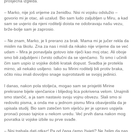
prosječna izgleda.
– Marko, nije još vrijeme za ženidbu. Nisi ni vojsku odslužio –
govorio mi je otac, ali uzalud. Bio sam ludo zaljubljen u Miru, a kad
sam se uvjerio da njeni roditelji doista ne odobravaju našu vezu,
brže-bolje sam je zaprosio.
– Ne znam, Marko, je li prerano za brak. Mama mi je jučer rekla da
mislim na školu. Zna za nas i misli da nikako nije vrijeme da se već
udam – Mira je ponavljala gotovo iste riječi kao moj otac. Ali oboje
smo bili zaljubljeni i čvrsto odlučni da se vjenčamo. To smo i učinili
čim sam uspio iz vojske dobiti kratak dopust. Svadba je protekla
mirno, ali nekako usiljeno. Iako su Mirini roditelji bili protiv braka,
očito nisu imali dovoljno snage suprotstaviti se svojoj jedinici.
I danas, nakon pola stoljeća, mogao sam se prisjetiti Mirine
prekrasne bijele vjenčanice i blijedog lica pokrivena velom. Unajmili
smo stančić, a ja sam nastavio svoju vojnu obvezu. Slali smo si
redovito pisma, a onda me u jednom pismu Mira obavijestila da je
upisala studij. Bio sam zatečen tom viješću jer je upravo uspjela
pronaći posao tajnice u nekom uredu. Već prvih dana nakon mog
povratka iz vojske izbile su prve svađe.
– Nisi trebala dati otkaz! Pa od čega ćemo živjeti? Ne želim da nas