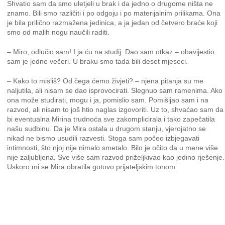
Shvatio sam da smo uletjeli u brak i da jedno o drugome ništa ne
znamo. Bili smo različiti i po odgoju i po materijalnim prilikama. Ona
je bila prilično razmažena jedinica, a ja jedan od četvero braće koji
smo od malih nogu naučili raditi.
– Miro, odlučio sam! I ja ću na studij. Dao sam otkaz – obavijestio
sam je jedne večeri. U braku smo tada bili deset mjeseci.
– Kako to misliš? Od čega ćemo živjeti? – njena pitanja su me
naljutila, ali nisam se dao isprovocirati. Slegnuo sam ramenima. Ako
ona može studirati, mogu i ja, pomislio sam. Pomišljao sam i na
razvod, ali nisam to još htio naglas izgovoriti. Uz to, shvaćao sam da
bi eventualna Mirina trudnoća sve zakomplicirala i tako zapečatila
našu sudbinu. Da je Mira ostala u drugom stanju, vjerojatno se
nikad ne bismo usudili razvesti. Stoga sam počeo izbjegavati
intimnosti, što njoj nije nimalo smetalo. Bilo je očito da u mene više
nije zaljubljena. Sve više sam razvod priželjkivao kao jedino rješenje.
Uskoro mi se Mira obratila gotovo prijateljskim tonom: