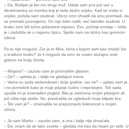
– Da, Boštjan je bio mo drugi muž. Udala sam prvi put već u
devetnaestoj za momka koji je tada služio vojsku. Kad se vratio iz
vojske, počela sam studirati. Ubrzo smo shvatili da smu premladi, da
se premalo poznajemo. On nije želio raditi, već također studirati. U
braku smo bili točno jedanaest mjeseci. Evo, počinje emisija – rekla
je i zadubila se u najavnu špicu. Sjedio sam na stolcu kao gromom
ošinut.
Pa to nije moguće: Zar je to Mira, žena s kojom sam kao mladić bio
u kratkom braku? Je li moguće da smo se ovako slučajno sreli.
gotovo na kraju života.
– Mirjana? – zazvao sam je promuklim glasom.
– Da? – upitala je, i dalje ne gledajući mene.
– Vama su sada sedamdeset i dvije godine, zar ne? – upitao sam je,
i ne pomislivši kako je moje pitanje čudno i nepristojno. Tek sada
uputila mi je iznenađen pogled. Bila je zatečena mojim pitanjem ali
još ništa nije slutila. No, prestrašila se ugledavši moje blijedo lice.
– Što vam je? – iznenadila se prepoznavši šokiranost u mojim
očima.
– Ja sam Marko – zaustio sam, a ona i dalje nije shvaćala.
– Da, znam da se tako zovete – gledala me kao da nisam pri sebi. U