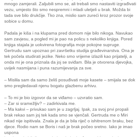
mnogo zamjerali. Zaljubili smo se, ali trebali smo nastaviti izgrađivati
vezu, umjesto što smo nespremni i mladi uletjeli u brak. Možda bi
tada sve bilo drukčije. Tko zna, mislio sam zureći kroz prozor svoje
sobice u domu.
Padala je kiša i na klupama pred domom nije bilo nikoga. Navukao
sam zavjesu, a pogled mi je pao na policu s nekoliko knjiga. Pored
knjiga stajala je uokvirena fotografija moje pokojne supruge.
Gertrudu sam upoznao pri završetku studija građevinarstva. Ona je
tek počela studirati jezike. Neko smo vrijeme izlazili kao prijatelji, a
onda mi je ona priznala da joj se sviđam. Bila je otvorena djevojka,
uvijek nasmijana i puna razumijevanja za sve.
– Mislila sam da samo želiš posuđivati moje kasete – smijala se dok
smo pregledavali njenu bogatu glazbenu arhivu.
– To mi je bio izgovor da se viđamo – uzvratio sam.
– Zar si sramežljiv? – zadirkivala me.
– Ma kakvi – privukao sam je u zagrljaj. Ipak, za svoj prvi propali
brak rekao sam joj tek kada smo se vjenčali. Gertruda me o Miri
nikad nije ispitivala. Znala je da je bila riječ o ishitrenom braku, bez
djece. Rodio nam se Boris i naš je brak počeo sretno. Iako je imao
uspona