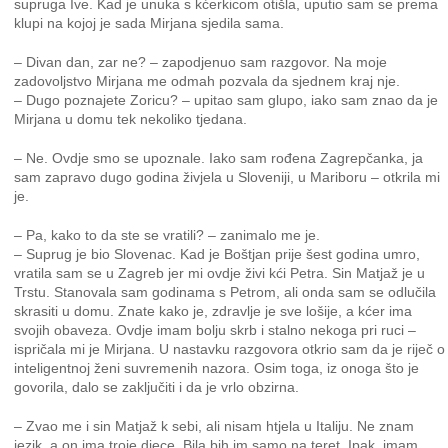
supruga Ive. Kad je unuka s kćerkicom otišla, uputio sam se prema
klupi na kojoj je sada Mirjana sjedila sama.
– Divan dan, zar ne? – zapodjenuo sam razgovor. Na moje
zadovoljstvo Mirjana me odmah pozvala da sjednem kraj nje.
– Dugo poznajete Zoricu? – upitao sam glupo, iako sam znao da je
Mirjana u domu tek nekoliko tjedana.
– Ne. Ovdje smo se upoznale. Iako sam rođena Zagrepčanka, ja
sam zapravo dugo godina živjela u Sloveniji, u Mariboru – otkrila mi
je.
– Pa, kako to da ste se vratili? – zanimalo me je.
– Suprug je bio Slovenac. Kad je Boštjan prije šest godina umro,
vratila sam se u Zagreb jer mi ovdje živi kći Petra. Sin Matjaž je u
Trstu. Stanovala sam godinama s Petrom, ali onda sam se odlučila
skrasiti u domu. Znate kako je, zdravlje je sve lošije, a kćer ima
svojih obaveza. Ovdje imam bolju skrb i stalno nekoga pri ruci –
ispričala mi je Mirjana. U nastavku razgovora otkrio sam da je riječ o
inteligentnoj ženi suvremenih nazora. Osim toga, iz onoga što je
govorila, dalo se zaključiti i da je vrlo obzirna.
– Zvao me i sin Matjaž k sebi, ali nisam htjela u Italiju. Ne znam
jezik, a on ima troje djece. Bila bih im samo na teret. Ipak, imam