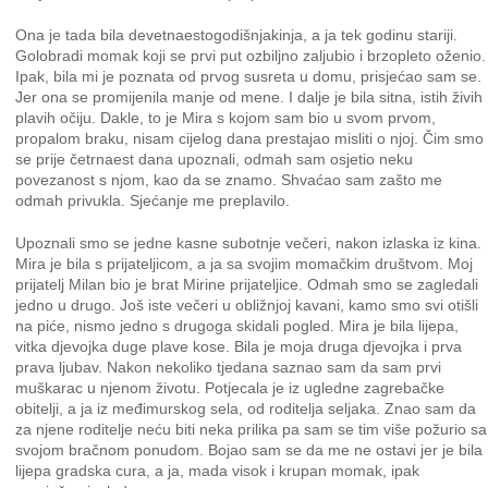
Ona je tada bila devetnaestogodišnjakinja, a ja tek godinu stariji.
Golobradi momak koji se prvi put ozbiljno zaljubio i brzopleto oženio.
Ipak, bila mi je poznata od prvog susreta u domu, prisjećao sam se.
Jer ona se promijenila manje od mene. I dalje je bila sitna, istih živih
plavih očiju. Dakle, to je Mira s kojom sam bio u svom prvom,
propalom braku, nisam cijelog dana prestajao misliti o njoj. Čim smo
se prije četrnaest dana upoznali, odmah sam osjetio neku
povezanost s njom, kao da se znamo. Shvaćao sam zašto me
odmah privukla. Sjećanje me preplavilo.
Upoznali smo se jedne kasne subotnje večeri, nakon izlaska iz kina.
Mira je bila s prijateljicom, a ja sa svojim momačkim društvom. Moj
prijatelj Milan bio je brat Mirine prijateljice. Odmah smo se zagledali
jedno u drugo. Još iste večeri u obližnjoj kavani, kamo smo svi otišli
na piće, nismo jedno s drugoga skidali pogled. Mira je bila lijepa,
vitka djevojka duge plave kose. Bila je moja druga djevojka i prva
prava ljubav. Nakon nekoliko tjedana saznao sam da sam prvi
muškarac u njenom životu. Potjecala je iz ugledne zagrebačke
obitelji, a ja iz međimurskog sela, od roditelja seljaka. Znao sam da
za njene roditelje neću biti neka prilika pa sam se tim više požurio sa
svojom bračnom ponudom. Bojao sam se da me ne ostavi jer je bila
lijepa gradska cura, a ja, mada visok i krupan momak, ipak