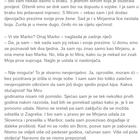
– Bio sam nekad davno u braku. S jednom Mirom koja je studirala
povijest. Oženili smo se dok sam bio na dopustu s vojske. I ja sam u
braku bio jedanaest mjeseci. S Mirom – rekao sam i još dodao
djevojačko prezime svoje prve žene. Sad je i s Mirjanina lice nestala
boja. Zurila je u mene dugo, činilo mi se cijelu vječnost.
– Vi ste Marko? Onaj Marko – naglasila je zadnje riječi.
– Da, ja sam – tek sada sam joj rekao i svoje prezime. U domu smo
se poznavali tek dva tjedna. Ja sam nju znao samo kao Mirjanu, a
ona mene kao Marka. No, bila je to Mira, kako su je nekad svi zvali.
Moja prva supruga. Naglo je ustala iz naslonjača.
– Nije moguće! To je stvarno nevjerojatno. Ja, oprostite, moram ići –
bez pozdrava je izišla iz moje sobe. I sam sam bio toliko zatečen
nevjerojatnim otkrićem da sam još dugo sjedio poput kipa. Kakva
slučajnost! Na Miru
godinama nisam niti pomislio. Sjećao sam je se tek nekoliko prvih
godina nakon razvoda, kad bih se ponekad upitao kako je, je li se
ponovno udala. Nismo se sretali pa sam zaključio da se možda
odselila iz Zagreba. I bio sam u pravu jer se Mirjana udala za
Slovenca i preselila u Maribor, sada sam povezivao događaje iz
daleke prošlosti. Kad mi se rodio sin Boris, posve sam je zaboravio.
Nismo se vidjeli više od pedeset godina, računao sam. Više od pola
stoljeća! Naravno da se nismo prepoznali.