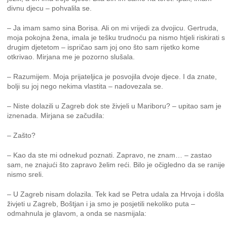
divnu djecu – pohvalila se.
– Ja imam samo sina Borisa. Ali on mi vrijedi za dvojicu. Gertruda,
moja pokojna žena, imala je tešku trudnoću pa nismo htjeli riskirati s
drugim djetetom – ispričao sam joj ono što sam rijetko kome
otkrivao. Mirjana me je pozorno slušala.
– Razumijem. Moja prijateljica je posvojila dvoje djece. I da znate,
bolji su joj nego nekima vlastita – nadovezala se.
– Niste dolazili u Zagreb dok ste živjeli u Mariboru? – upitao sam je
iznenada. Mirjana se začudila:
– Zašto?
– Kao da ste mi odnekud poznati. Zapravo, ne znam… – zastao
sam, ne znajući što zapravo želim reći. Bilo je očigledno da se ranije
nismo sreli.
– U Zagreb nisam dolazila. Tek kad se Petra udala za Hrvoja i došla
živjeti u Zagreb, Boštjan i ja smo je posjetili nekoliko puta –
odmahnula je glavom, a onda se nasmijala: