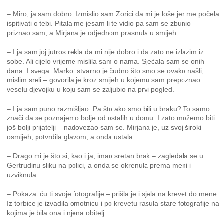
– Miro, ja sam dobro. Izmislio sam Zorici da mi je loše jer me počela
ispitivati o tebi. Pitala me jesam li te vidio pa sam se zbunio –
priznao sam, a Mirjana je odjednom prasnula u smijeh.
– I ja sam joj jutros rekla da mi nije dobro i da zato ne izlazim iz
sobe. Ali cijelo vrijeme mislila sam o nama. Sjećala sam se onih
dana. I svega. Marko, stvarno je čudno što smo se ovako našli,
mislim sreli – govorila je kroz smijeh u kojemu sam prepoznao
veselu djevojku u koju sam se zaljubio na prvi pogled.
– I ja sam puno razmišljao. Pa što ako smo bili u braku? To samo
znači da se poznajemo bolje od ostalih u domu. I zato možemo biti
još bolji prijatelji – nadovezao sam se. Mirjana je, uz svoj široki
osmijeh, potvrdila glavom, a onda ustala.
– Drago mi je što si, kao i ja, imao sretan brak – zagledala se u
Gertrudinu sliku na polici, a onda se okrenula prema meni i
uzviknula:
– Pokazat ću ti svoje fotografije – prišla je i sjela na krevet do mene.
Iz torbice je izvadila omotnicu i po krevetu rasula stare fotografije na
kojima je bila ona i njena obitelj.