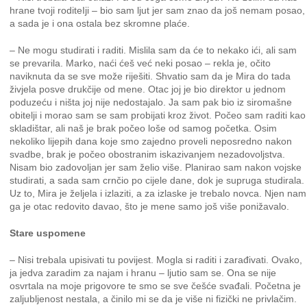
hrane tvoji roditeIji – bio sam ljut jer sam znao da još nemam posao,
a sada je i ona ostala bez skromne plaće.
– Ne mogu studirati i raditi. Mislila sam da će to nekako ići, ali sam
se prevarila. Marko, naći ćeš već neki posao – rekla je, očito
naviknuta da se sve može riješiti. Shvatio sam da je Mira do tada
živjela posve drukčije od mene. Otac joj je bio direktor u jednom
poduzeću i ništa joj nije nedostajalo. Ja sam pak bio iz siromašne
obitelji i morao sam se sam probijati kroz život. Počeo sam raditi kao
skladištar, ali naš je brak počeo loše od samog početka. Osim
nekoliko lijepih dana koje smo zajedno proveli neposredno nakon
svadbe, brak je počeo obostranim iskazivanjem nezadovoljstva.
Nisam bio zadovoljan jer sam želio više. Planirao sam nakon vojske
studirati, a sada sam crnčio po cijele dane, dok je supruga studirala.
Uz to, Mira je željela i izlaziti, a za izlaske je trebalo novca. Njen nam
ga je otac redovito davao, što je mene samo još više ponižavalo.
Stare uspomene
– Nisi trebala upisivati tu povijest. Mogla si raditi i zarađivati. Ovako,
ja jedva zaradim za najam i hranu – ljutio sam se. Ona se nije
osvrtala na moje prigovore te smo se sve češće svađali. Početna je
zaljubljenost nestala, a činilo mi se da je više ni fizički ne privlačim.