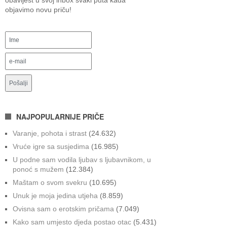
obavijest u svoj inbox svaki puta kada
objavimo novu priču!
NAJPOPULARNIJE PRIČE
Varanje, pohota i strast
(24.632)
Vruće igre sa susjedima
(16.985)
U podne sam vodila ljubav s ljubavnikom, u
ponoć s mužem
(12.384)
Maštam o svom svekru
(10.695)
Unuk je moja jedina utjeha
(8.859)
Ovisna sam o erotskim pričama
(7.049)
Kako sam umjesto djeda postao otac
(5.431)