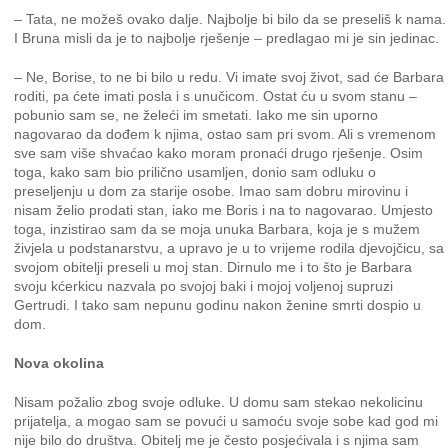
– Tata, ne možeš ovako dalje. Najbolje bi bilo da se preseliš k nama.
I Bruna misli da je to najbolje rješenje – predlagao mi je sin jedinac.
– Ne, Borise, to ne bi bilo u redu. Vi imate svoj život, sad će Barbara
roditi, pa ćete imati posla i s unučicom. Ostat ću u svom stanu –
pobunio sam se, ne želeći im smetati. Iako me sin uporno
nagovarao da dođem k njima, ostao sam pri svom. Ali s vremenom
sve sam više shvaćao kako moram pronaći drugo rješenje. Osim
toga, kako sam bio prilično usamljen, donio sam odluku o
preseljenju u dom za starije osobe. Imao sam dobru mirovinu i
nisam želio prodati stan, iako me Boris i na to nagovarao. Umjesto
toga, inzistirao sam da se moja unuka Barbara, koja je s mužem
živjela u podstanarstvu, a upravo je u to vrijeme rodila djevojčicu, sa
svojom obitelji preseli u moj stan. Dirnulo me i to što je Barbara
svoju kćerkicu nazvala po svojoj baki i mojoj voljenoj supruzi
Gertrudi. I tako sam nepunu godinu nakon ženine smrti dospio u
dom.
Nova okolina
Nisam požalio zbog svoje odluke. U domu sam stekao nekolicinu
prijatelja, a mogao sam se povući u samoću svoje sobe kad god mi
nije bilo do društva. Obitelj me je često posjećivala i s njima sam