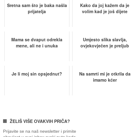
Sretna sam što je baka našla
Kako da joj kažem da je
prijatelja
volim kad je još dijete
Mama se dvaput odrekla
Umjesto slika slavlja,
mene, ali ne i unuka
ovjekovječen je preljub
Je li moj sin opsjednut?
Na samrti mi je otkrila da
imamo kćer
ŽELIŠ VIŠE OVAKVIH PRIČA?
Prijavite se na naš newsletter i primite