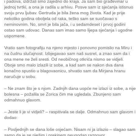
i padova, izdržali smo zajedno do kraja. Ja sam bio građevinar u
jednoj tvrtki, a ona je radila u arhivu. Posve sam iz sjećanja istisnuo
svoju prvu ljubav. Gertruda je bila žena mog života. Kad je prije
nekoliko godina oboljela od raka, teško sam se suočavao s
neminovnim. No, smrt je bila jača, i u sedamdeset i prvoj godini
ostao sam udovac. Danas sam imao samo lijepa sjećanja i ugodne
uspomene.
Vratio sam fotografiju na njeno mjesto i ponovno pomislio na Miru i
na čudnu slučajnost. Izbjegavao sam naš susret, a znao sam da i
ona mene ne želi sresti. Od neobičnog otkrića nismo se vidjeli.
Oboje smo malo izlazili iz sobe, a kad sam se nakon dva dana
konačno spustio u blagovaonicu, shvatio sam da Mirjana hranu
naručuje u sobu.
– Ne znam što je s njom. Zadnjih dana uopće ne izlazi iz sobe, a nije
bolesna – požalila se Zorica čim me ugledala. Zbunjeno sam
odmahnuo glavom.
– Jeste li je vi vidjeli? – raspitivala se dalje. Odmahnuo sam glavom i
dodao:
– Posljednjih se dana loše osjećam. Nisam ni ja izlazio – slagao sam
samo da je se riješim i prekinem neugodan razgovor.