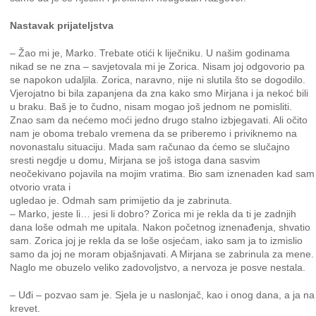
Nastavak prijateljstva
– Žao mi je, Marko. Trebate otići k liječniku. U našim godinama
nikad se ne zna – savjetovala mi je Zorica. Nisam joj odgovorio pa
se napokon udaljila. Zorica, naravno, nije ni slutila što se dogodilo.
Vjerojatno bi bila zapanjena da zna kako smo Mirjana i ja nekoć bili
u braku. Baš je to čudno, nisam mogao još jednom ne pomisliti.
Znao sam da nećemo moći jedno drugo stalno izbjegavati. Ali očito
nam je oboma trebalo vremena da se priberemo i priviknemo na
novonastalu situaciju. Mada sam računao da ćemo se slučajno
sresti negdje u domu, Mirjana se još istoga dana sasvim
neočekivano pojavila na mojim vratima. Bio sam iznenaden kad sam
otvorio vrata i
ugledao je. Odmah sam primijetio da je zabrinuta.
– Marko, jeste li… jesi li dobro? Zorica mi je rekla da ti je zadnjih
dana loše odmah me upitala. Nakon početnog iznenađenja, shvatio
sam. Zorica joj je rekla da se loše osjećam, iako sam ja to izmislio
samo da joj ne moram objašnjavati. A Mirjana se zabrinula za mene.
Naglo me obuzelo veliko zadovoljstvo, a nervoza je posve nestala.
– Uđi – pozvao sam je. Sjela je u naslonjač, kao i onog dana, a ja na
krevet.