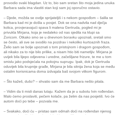
provodio svaki blagdan. Uz to, bio sam sretan što moja jedina unuka
Barbara sada ima vlastiti stan koji sam joj oporučno ostavio.
– Djede, možda se ovdje sprijateljiš i s nekom gospođom – šalila se
Barbara kad mi je došla u posjet. Dok se ona nadvila nad dječja
kolica, provjeravajući spava li malena Gertruda, pogled mi je
privukla Mirjana, koja je nedaleko od nas sjedila na klupi sa
Zoricom. Otkako smo se u dnevnom boravku upoznali, sretali smo
se često, ali sve se svodilo na pozdrav i nekoliko kurtoaznih fraza.
Želio sam se bolje upoznati s tom pristojnom i dragom gospođom,
ali nikako za to nije bilo prilike, a nisam htio biti nametljiv. Mirjana je
uvijek bila lijepo odjevena i uredne, začešljane frizure, te me u tom
smislu jako podsjećala na pokojnu suprugu. Ipak, dok je Gertruda
oduvijek bila krupnije građe, Mirjana je bila sitnija žena koja se među
ostalim korisnicama doma izdvajala baš svojom vitkom figurom.
– Što kažeš, dušo? – shvatio sam da me Barbara nešto pitala.
– Vidim da ti misli danas lutaju. Kažem da je u subotu Ivin rođendan.
Malo ćemo proslaviti, pečem kolače, pa želim da nas posjetiš. Ivo će
autom doći po tebe – pozvala me.
– Svakako, doći ću – pristao sam odmah doći na rođendan njenog