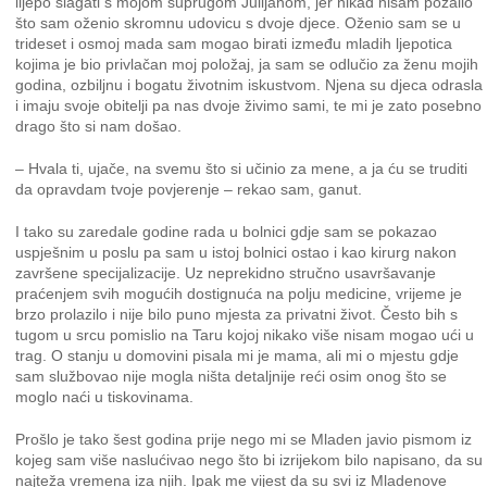
lijepo slagati s mojom suprugom Julijanom, jer nikad nisam požalio
što sam oženio skromnu udovicu s dvoje djece. Oženio sam se u
trideset i osmoj mada sam mogao birati između mladih ljepotica
kojima je bio privlačan moj položaj, ja sam se odlučio za ženu mojih
godina, ozbiljnu i bogatu životnim iskustvom. Njena su djeca odrasla
i imaju svoje obitelji pa nas dvoje živimo sami, te mi je zato posebno
drago što si nam došao.
– Hvala ti, ujače, na svemu što si učinio za mene, a ja ću se truditi
da opravdam tvoje povjerenje – rekao sam, ganut.
I tako su zaredale godine rada u bolnici gdje sam se pokazao
uspješnim u poslu pa sam u istoj bolnici ostao i kao kirurg nakon
završene specijalizacije. Uz neprekidno stručno usavršavanje
praćenjem svih mogućih dostignuća na polju medicine, vrijeme je
brzo prolazilo i nije bilo puno mjesta za privatni život. Često bih s
tugom u srcu pomislio na Taru kojoj nikako više nisam mogao ući u
trag. O stanju u domovini pisala mi je mama, ali mi o mjestu gdje
sam službovao nije mogla ništa detaljnije reći osim onog što se
moglo naći u tiskovinama.
Prošlo je tako šest godina prije nego mi se Mladen javio pismom iz
kojeg sam više naslućivao nego što bi izrijekom bilo napisano, da su
najteža vremena iza njih. Ipak me vijest da su svi iz Mladenove