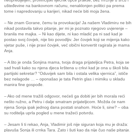
neopredijeljen, provincijski liječnik opće prakse, bez mržnje u srcu i
ušteđevine na bankovnom računu, nenaklonjen politici pa prema
tome i napredovanju u karijeri, nikad neće biti moja žena.
– Ne znam Gorane, čemu ta provokacija! Ja našem Vladimiru ne bih
nikad postavila takvo pitanje, jer mi je poznato njegovo uvjerenje –
branila me majka. – Ni kao dijete, ni kao mladić pa ni sad kad je
postao svoj čovjek, nije bio povodljiv. Jer čovjek koji se mijenja kako
vjetar puše, i nije pravi čovjek, već obični konvertit ragirala je mama
Anja.
– A što je onda Sonjina mama, tvoja draga prijateljica Petra, koja se
sad hvali kako su njena djeca krštena u crkvi kad je ona u školi bila
partijski sekretar? “Oduvijek sam bila i ostala velika vjernica”, ističe
bez nelagode … – oponašao je tata Petrin glas i mimiku u skladu
manira fine gospođe.
– Ako od mene tražiš odgovor, nećeš ga dobiti jer bih morala reći
nešto ružno, a Petru i dalje smatram prijateljicom. Možda će nam
njena Sonja ipak jednog dana postati snahom. Hoće li, sine? – oba
su roditelja uprla pogled u mene tražeći potvrdu.
– Jesam li ti rekao, Anja, Vladimir još nije siguran koja mu je draža:
plavuša Sonja ili crnka Tara. Zato i šuti kao da nije čuo naše pitanje.