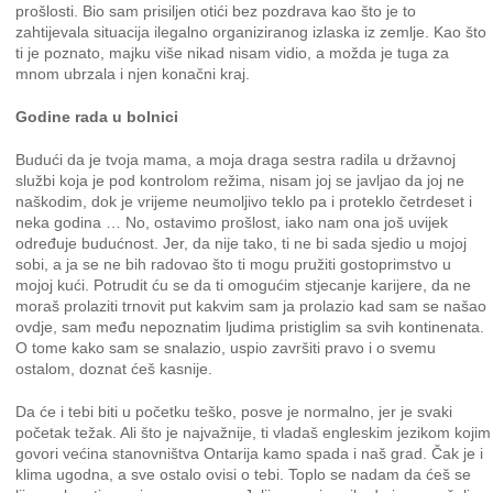
prošlosti. Bio sam prisiljen otići bez pozdrava kao što je to
zahtijevala situacija ilegalno organiziranog izlaska iz zemlje. Kao što
ti je poznato, majku više nikad nisam vidio, a možda je tuga za
mnom ubrzala i njen konačni kraj.
Godine rada u bolnici
Budući da je tvoja mama, a moja draga sestra radila u državnoj
službi koja je pod kontrolom režima, nisam joj se javljao da joj ne
naškodim, dok je vrijeme neumoljivo teklo pa i proteklo četrdeset i
neka godina … No, ostavimo prošlost, iako nam ona još uvijek
određuje budućnost. Jer, da nije tako, ti ne bi sada sjedio u mojoj
sobi, a ja se ne bih radovao što ti mogu pružiti gostoprimstvo u
mojoj kući. Potrudit ću se da ti omogućim stjecanje karijere, da ne
moraš prolaziti trnovit put kakvim sam ja prolazio kad sam se našao
ovdje, sam među nepoznatim ljudima pristiglim sa svih kontinenata.
O tome kako sam se snalazio, uspio završiti pravo i o svemu
ostalom, doznat ćeš kasnije.
Da će i tebi biti u početku teško, posve je normalno, jer je svaki
početak težak. Ali što je najvažnije, ti vladaš engleskim jezikom kojim
govori većina stanovništva Ontarija kamo spada i naš grad. Čak je i
klima ugodna, a sve ostalo ovisi o tebi. Toplo se nadam da ćeš se