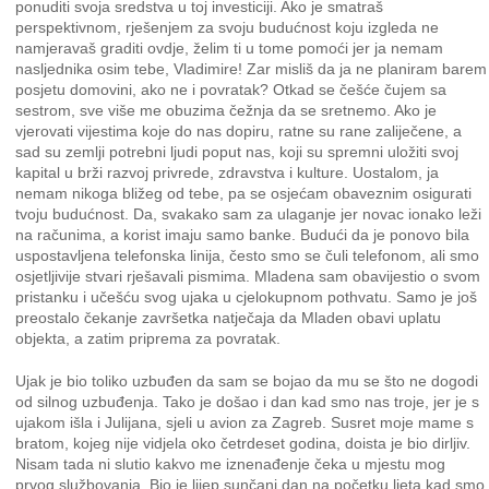
ponuditi svoja sredstva u toj investiciji. Ako je smatraš
perspektivnom, rješenjem za svoju budućnost koju izgleda ne
namjeravaš graditi ovdje, želim ti u tome pomoći jer ja nemam
nasljednika osim tebe, Vladimire! Zar misliš da ja ne planiram barem
posjetu domovini, ako ne i povratak? Otkad se češće čujem sa
sestrom, sve više me obuzima čežnja da se sretnemo. Ako je
vjerovati vijestima koje do nas dopiru, ratne su rane zaliječene, a
sad su zemlji potrebni ljudi poput nas, koji su spremni uložiti svoj
kapital u brži razvoj privrede, zdravstva i kulture. Uostalom, ja
nemam nikoga bližeg od tebe, pa se osjećam obaveznim osigurati
tvoju budućnost. Da, svakako sam za ulaganje jer novac ionako leži
na računima, a korist imaju samo banke. Budući da je ponovo bila
uspostavljena telefonska linija, često smo se čuli telefonom, ali smo
osjetljivije stvari rješavali pismima. Mladena sam obavijestio o svom
pristanku i učešću svog ujaka u cjelokupnom pothvatu. Samo je još
preostalo čekanje završetka natječaja da Mladen obavi uplatu
objekta, a zatim priprema za povratak.
Ujak je bio toliko uzbuđen da sam se bojao da mu se što ne dogodi
od silnog uzbuđenja. Tako je došao i dan kad smo nas troje, jer je s
ujakom išla i Julijana, sjeli u avion za Zagreb. Susret moje mame s
bratom, kojeg nije vidjela oko četrdeset godina, doista je bio dirljiv.
Nisam tada ni slutio kakvo me iznenađenje čeka u mjestu mog
prvog službovanja. Bio je lijep sunčani dan na početku ljeta kad smo