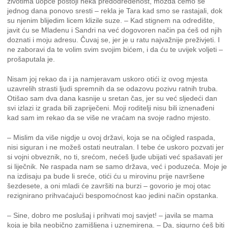
životima uopće postoji neka predodređenost, možda ćemo se
jednog dana ponovo sresti – rekla je Tara kad smo se rastajali, dok
su njenim blijedim licem klizile suze. – Kad stignem na odredište,
javit ću se Mladenu i Sandri na već dogovoren način pa ćeš od njih
doznati i moju adresu. Čuvaj se, jer je u ratu najvažnije preživjeti. I
ne zaboravi da te volim svim svojim bićem, i da ću te uvijek voljeti –
prošaputala je.
Nisam joj rekao da i ja namjeravam uskoro otići iz ovog mjesta
uzavrelih strasti ljudi spremnih da se odazovu pozivu ratnih truba.
Otišao sam dva dana kasnije u sretan čas, jer su već sljedeći dan
svi izlazi iz grada bili zapriječeni. Moji roditelji nisu bili iznenađeni
kad sam im rekao da se više ne vraćam na svoje radno mjesto.
– Mislim da više nigdje u ovoj državi, koja se na očigled raspada,
nisi siguran i ne možeš ostati neutralan. I tebe će uskoro pozvati jer
si vojni obveznik, no ti, srećom, nećeš ljude ubijati već spašavati jer
si liječnik. Ne raspada nam se samo država, već i poduzeća. Moje je
na izdisaju pa bude li sreće, otići ću u mirovinu prije navršene
šezdesete, a oni mladi će završiti na burzi – govorio je moj otac
rezignirano prihvaćajući bespomoćnost kao jedini način opstanka.
– Sine, dobro me poslušaj i prihvati moj savjet! – javila se mama
koja je bila neobično zamišljena i uznemirena. – Da, sigurno ćeš biti