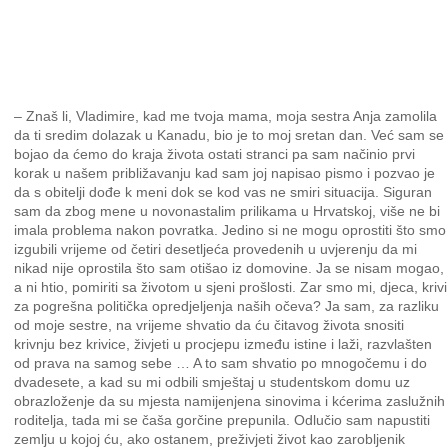
– Znaš li, Vladimire, kad me tvoja mama, moja sestra Anja zamolila
da ti sredim dolazak u Kanadu, bio je to moj sretan dan. Već sam se
bojao da ćemo do kraja života ostati stranci pa sam načinio prvi
korak u našem približavanju kad sam joj napisao pismo i pozvao je
da s obitelji dođe k meni dok se kod vas ne smiri situacija. Siguran
sam da zbog mene u novonastalim prilikama u Hrvatskoj, više ne bi
imala problema nakon povratka. Jedino si ne mogu oprostiti što smo
izgubili vrijeme od četiri desetljeća provedenih u uvjerenju da mi
nikad nije oprostila što sam otišao iz domovine. Ja se nisam mogao,
a ni htio, pomiriti sa životom u sjeni prošlosti. Zar smo mi, djeca, krivi
za pogrešna politička opredjeljenja naših očeva? Ja sam, za razliku
od moje sestre, na vrijeme shvatio da ću čitavog života snositi
krivnju bez krivice, živjeti u procjepu između istine i laži, razvlašten
od prava na samog sebe … A to sam shvatio po mnogočemu i do
dvadesete, a kad su mi odbili smještaj u studentskom domu uz
obrazloženje da su mjesta namijenjena sinovima i kćerima zaslužnih
roditelja, tada mi se čaša gorčine prepunila. Odlučio sam napustiti
zemlju u kojoj ću, ako ostanem, preživjeti život kao zarobljenik