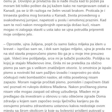
čemu je. Dovoljno je privlačna da si nađe muža kad to poželi pa
moram biti toliko pošten da joj kažem kako ne namjeravam ostati u
Kanadi, pa se iz tih razloga ne želim vezati brakom. Proticala je i
trinaesta godina mog boravka u Kanadi, života provedenog u
svakodnevnoj jurnjavi, napetosti u poslu i emotivnoj praznini. Kad
sam te noći nakon mnogobrojnih operacija došao kući, nisam
mogao ni zalogaja staviti u usta iako se ujna potrudila pripremiti
moje omiljeno jelo.
– Oprostite, ujna Julijana, popit ću samo šalicu mlijeka pa idem u
krevet – ispričao sam se, i dok sam ispijao mlijeko, ujna je preda me
na stol stavila preporučeno pismo što ga je u moje ime preuzeo
ujak. Videći ime pošiljatelja, srce mi je luđački poskočilo. Pošiljka na
kojoj je stajalo Mladenovo ime, činila mi se preteška za obično
pismo pa sam ga s velikom znatiželjom otvorio. Iz omotnice je ispalo
pismo a novinski list sam pažljivo izvadio i rasprostro po stolu
očekujući neki bombastični naslov, ali ništa posebnog nisam
zapazio. Moram najprije pročitati pismo, pomislim i započnem čitati
već poznati mi rukopis doktora Mladena. Nakon pročitanog pisma
nisam više mogao zaspati od silnog uzbuđenja. Mladen mi je
predlagao da investiram u obnovu u ratu oštećene zgrade Doma
zdravlja u kojem sam započeo svoju liječničku karijeru pa da
osnujemo privatnu zdravstvenu ustanovu kakva nedostaje ovom
mjestu sa širom okolicom iz koje su bolesnici prisiljeni putovati u