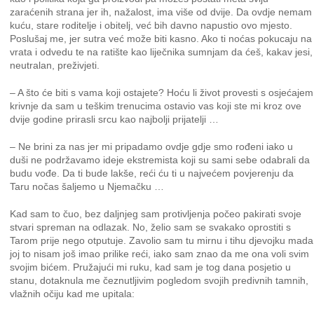
zaraćenih strana jer ih, nažalost, ima više od dvije. Da ovdje nemam
kuću, stare roditelje i obitelj, već bih davno napustio ovo mjesto.
Poslušaj me, jer sutra već može biti kasno. Ako ti noćas pokucaju na
vrata i odvedu te na ratište kao liječnika sumnjam da ćeš, kakav jesi,
neutralan, preživjeti.
– A što će biti s vama koji ostajete? Hoću li život provesti s osjećajem
krivnje da sam u teškim trenucima ostavio vas koji ste mi kroz ove
dvije godine prirasli srcu kao najbolji prijatelji …
– Ne brini za nas jer mi pripadamo ovdje gdje smo rođeni iako u
duši ne podržavamo ideje ekstremista koji su sami sebe odabrali da
budu vođe. Da ti bude lakše, reći ću ti u najvećem povjerenju da
Taru nočas šaljemo u Njemačku …
Kad sam to čuo, bez daljnjeg sam protivljenja počeo pakirati svoje
stvari spreman na odlazak. No, želio sam se svakako oprostiti s
Tarom prije nego otputuje. Zavolio sam tu mirnu i tihu djevojku mada
joj to nisam još imao prilike reći, iako sam znao da me ona voli svim
svojim bićem. Pružajući mi ruku, kad sam je tog dana posjetio u
stanu, dotaknula me čeznutljivim pogledom svojih predivnih tamnih,
vlažnih očiju kad me upitala: