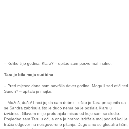
– Koliko ti je godina, Klara? – upitao sam posve mahinalno.
Tara je bila moja sudbina
– Pred mjesec dana sam navršila devet godina. Mogu li sad otići teti
Sandri? – upitala je majku.
– Možeš, dušo! I reci joj da sam dobro – očito je Tara procijenila da
se Sandra zabrinula što je dugo nema pa je poslala Klaru u
izvidnicu. Glavom mi je protutnjala misao od koje sam se sledio.
Pogledao sam Taru u oči, a ona je hrabro izdržala moj pogled koji je
tražio odgovor na neizgovoreno pitanje. Dugo smo se gledali u tišini,