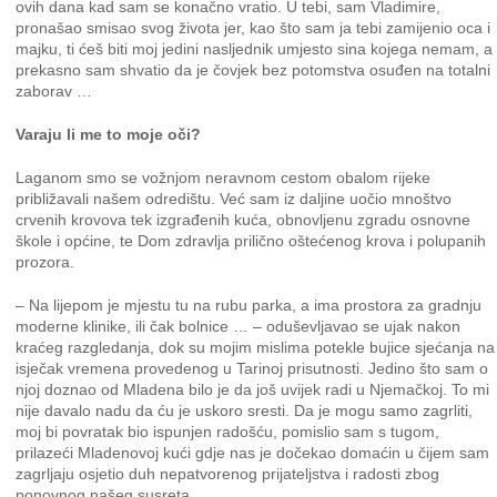
ovih dana kad sam se konačno vratio. U tebi, sam Vladimire,
pronašao smisao svog života jer, kao što sam ja tebi zamijenio oca i
majku, ti ćeš biti moj jedini nasljednik umjesto sina kojega nemam, a
prekasno sam shvatio da je čovjek bez potomstva osuđen na totalni
zaborav …
Varaju li me to moje oči?
Laganom smo se vožnjom neravnom cestom obalom rijeke
približavali našem odredištu. Već sam iz daljine uočio mnoštvo
crvenih krovova tek izgrađenih kuća, obnovljenu zgradu osnovne
škole i općine, te Dom zdravlja prilično oštećenog krova i polupanih
prozora.
– Na lijepom je mjestu tu na rubu parka, a ima prostora za gradnju
moderne klinike, ili čak bolnice … – oduševljavao se ujak nakon
kraćeg razgledanja, dok su mojim mislima potekle bujice sjećanja na
isječak vremena provedenog u Tarinoj prisutnosti. Jedino što sam o
njoj doznao od Mladena bilo je da još uvijek radi u Njemačkoj. To mi
nije davalo nadu da ću je uskoro sresti. Da je mogu samo zagrliti,
moj bi povratak bio ispunjen radošću, pomislio sam s tugom,
prilazeći Mladenovoj kući gdje nas je dočekao domaćin u čijem sam
zagrljaju osjetio duh nepatvorenog prijateljstva i radosti zbog
ponovnog našeg susreta.