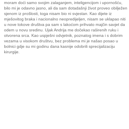
moram doći samo svojim zalaganjem, inteligencijom i upornošću,
bilo mi je odavno jasno, ali da sam dotadašnji život proveo obilježen
sjenom iz prošlosti, toga nisam bio ni svjestan. Kao dijete iz
mješovitog braka i nacionalno neopredijeljen, nisam se uklapao niti
u nove tokove društva pa sam s lakoćom prihvato majčin savjet da
odem u novu sredinu. Ujak Andrija me dočekao raširenih ruku i
otvorena srca. Kao uspješni odvjetnik, poznatog imena i s dobrim
vezama u visokom društvu, bez problema mi je našao posao u
bolnici gdje su mi godinu dana kasnije odobrili sprecijalizaciju
kirurgije.