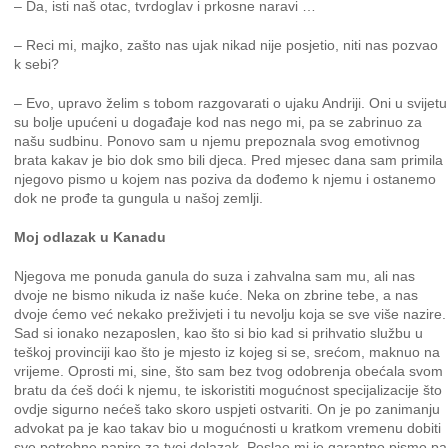
– Da, isti naš otac, tvrdoglav i prkosne naravi …
– Reci mi, majko, zašto nas ujak nikad nije posjetio, niti nas pozvao
k sebi?
– Evo, upravo želim s tobom razgovarati o ujaku Andriji. Oni u svijetu
su bolje upućeni u događaje kod nas nego mi, pa se zabrinuo za
našu sudbinu. Ponovo sam u njemu prepoznala svog emotivnog
brata kakav je bio dok smo bili djeca. Pred mjesec dana sam primila
njegovo pismo u kojem nas poziva da dođemo k njemu i ostanemo
dok ne prođe ta gungula u našoj zemlji.
Moj odlazak u Kanadu
Njegova me ponuda ganula do suza i zahvalna sam mu, ali nas
dvoje ne bismo nikuda iz naše kuće. Neka on zbrine tebe, a nas
dvoje ćemo već nekako preživjeti i tu nevolju koja se sve više nazire.
Sad si ionako nezaposlen, kao što si bio kad si prihvatio službu u
teškoj provinciji kao što je mjesto iz kojeg si se, srećom, maknuo na
vrijeme. Oprosti mi, sine, što sam bez tvog odobrenja obećala svom
bratu da ćeš doći k njemu, te iskoristiti mogućnost specijalizacije što
ovdje sigurno nećeš tako skoro uspjeti ostvariti. On je po zanimanju
advokat pa je kao takav bio u mogućnosti u kratkom vremenu dobiti
sve potrebne papire za tvoj dolazak. Poslao mi je garantno pismo pa