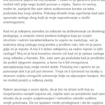
možeš otići prije nego budeš pozvan u vojsku. Samo mi nemoj,
molim te, zamjeriti što sam takve sudbonosne korake za tebe,
poduzela bez tvog učešća. Pokušaj shvatiti moje ogorčenje kad sam
spoznala razloge zbog kojih je moje napredovanje u službi
onemogućeno.
Kad mi je odbijena zamolba za odlazak na doškolovanje za školskog
pedagoga, a umjesto mene poslana kolegica koja po svojim
stručnim i radnim karakteristikama to uopće ne zaslužuje, već je
izabrana zbog zasluga svog pretka u prošlom ratu, bilo mi je jasno
gdje mi je mjesto. A nisi li ti dobio odbijenicu za radno mjesto iz istih
razloga? Moj mi je brat konačno otvorio oči kad mi je opisao razloge
svog odlaska u Kanadu. Eto, zato sam ga poslušala kad je predložio
da pođeš njegovim stopama, a tamo će ti biti omogućena
specijalizacija koju ovdje nećeš dobiti. Poslušaj me i spremi se za
putovanje dok ti je još put otvoren. Tvoja će ti izvrsnost na studiju u
stranom svijetu omogućiti ostvarenje želje za stjecanjem karijere, što
ne možeš postići u rođenoj zemlji.
Nakon spoznaja o svom djedu, da je bio na strani onih koji su
čovječanstvu nanijeli najveće zlo, osjetio sam se poraženim kad sam
shvatio da je svojim sudjelovanjem i nehotično odredio sudbine
svojih potomaka. Da ne spadam među privilegirane i da do uspjeha