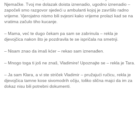
Njemačke. Tvoj me dolazak doista iznenadio, ugodno iznenadio –
započeli smo razgovor sjedeći u ambulanti kojoj je završilo radno
vrijeme. Vjerojatno nismo bili svjesni kako vrijeme prolazi kad se na
vratima začulo tiho kucanje.
– Mama, već te dugo čekam pa sam se zabrinula – rekla je
djevojčica nakon što je pozdravila te se ispričala na smetnji.
– Nisam znao da imaš kćer – rekao sam iznenađen.
– Mnogo toga ti još ne znaš, Vladimire! Upoznajte se – rekla je Tara.
– Ja sam Klara, a vi ste striček Vladimir – pružajući ručicu, rekla je
djevojčica tamne kose sivomodrih očiju, toliko slična majci da im za
dokaz nisu bili potrebni dokumenti.