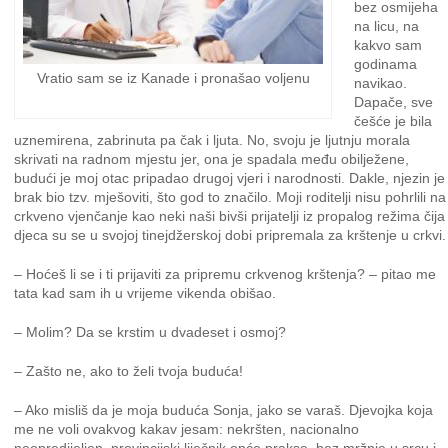
bez osmijeha
na licu, na
kakvo sam
godinama
Vratio sam se iz Kanade i pronašao voljenu
navikao.
Dapače, sve
češće je bila
uznemirena, zabrinuta pa čak i ljuta. No, svoju je ljutnju morala
skrivati na radnom mjestu jer, ona je spadala među obilježene,
budući je moj otac pripadao drugoj vjeri i narodnosti. Dakle, njezin je
brak bio tzv. mješoviti, što god to značilo. Moji roditelji nisu pohrlili na
crkveno vjenčanje kao neki naši bivši prijatelji iz propalog režima čija
djeca su se u svojoj tinejdžerskoj dobi pripremala za krštenje u crkvi.
– Hoćeš li se i ti prijaviti za pripremu crkvenog krštenja? – pitao me
tata kad sam ih u vrijeme vikenda obišao.
– Molim? Da se krstim u dvadeset i osmoj?
– Zašto ne, ako to želi tvoja buduća!
– Ako misliš da je moja buduća Sonja, jako se varaš. Djevojka koja
me ne voli ovakvog kakav jesam: nekršten, nacionalno