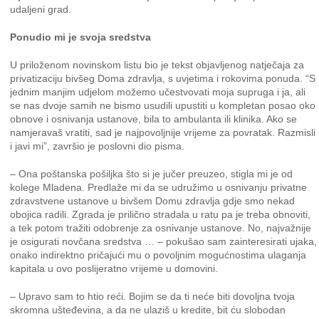
udaljeni grad.
Ponudio mi je svoja sredstva
U priloženom novinskom listu bio je tekst objavljenog natječaja za
privatizaciju bivšeg Doma zdravlja, s uvjetima i rokovima ponuda. “S
jednim manjim udjelom možemo učestvovati moja supruga i ja, ali
se nas dvoje samih ne bismo usudili upustiti u kompletan posao oko
obnove i osnivanja ustanove, bila to ambulanta ili klinika. Ako se
namjeravaš vratiti, sad je najpovoljnije vrijeme za povratak. Razmisli
i javi mi”, završio je poslovni dio pisma.
– Ona poštanska pošiljka što si je jučer preuzeo, stigla mi je od
kolege Mladena. Predlaže mi da se udružimo u osnivanju privatne
zdravstvene ustanove u bivšem Domu zdravlja gdje smo nekad
obojica radili. Zgrada je prilično stradala u ratu pa je treba obnoviti,
a tek potom tražiti odobrenje za osnivanje ustanove. No, najvažnije
je osigurati novčana sredstva … – pokušao sam zainteresirati ujaka,
onako indirektno pričajući mu o povoljnim mogućnostima ulaganja
kapitala u ovo poslijeratno vrijeme u domovini.
– Upravo sam to htio reći. Bojim se da ti neće biti dovoljna tvoja
skromna ušteđevina, a da ne ulaziš u kredite, bit ću slobodan