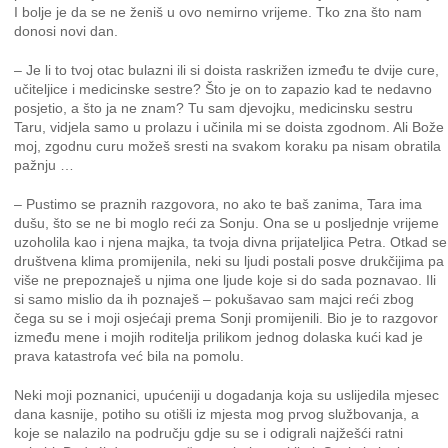
I bolje je da se ne ženiš u ovo nemirno vrijeme. Tko zna što nam
donosi novi dan.
– Je li to tvoj otac bulazni ili si doista raskrižen između te dvije cure,
učiteljice i medicinske sestre? Što je on to zapazio kad te nedavno
posjetio, a što ja ne znam? Tu sam djevojku, medicinsku sestru
Taru, vidjela samo u prolazu i učinila mi se doista zgodnom. Ali Bože
moj, zgodnu curu možeš sresti na svakom koraku pa nisam obratila
pažnju …
– Pustimo se praznih razgovora, no ako te baš zanima, Tara ima
dušu, što se ne bi moglo reći za Sonju. Ona se u posljednje vrijeme
uzoholila kao i njena majka, ta tvoja divna prijateljica Petra. Otkad se
društvena klima promijenila, neki su ljudi postali posve drukčijima pa
više ne prepoznaješ u njima one ljude koje si do sada poznavao. Ili
si samo mislio da ih poznaješ – pokušavao sam majci reći zbog
čega su se i moji osjećaji prema Sonji promijenili. Bio je to razgovor
između mene i mojih roditelja prilikom jednog dolaska kući kad je
prava katastrofa već bila na pomolu.
Neki moji poznanici, upućeniji u dogadanja koja su uslijedila mjesec
dana kasnije, potiho su otišli iz mjesta mog prvog službovanja, a
koje se nalazilo na području gdje su se i odigrali najžešći ratni