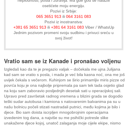
neplodnosti, posla i zdravlja. Ma gde god se nalazili
osetićete moju energiju.
Pozivi iz Srbije:
065 3651 913
ili
064 3161 083
Pozivi iz inostranstva:
+381 65 3651 913
ili
+381 64 3161 083
Viber / WhatsUp
Jednim pozivom promeni svoju sudbinu i privuci sreću u
svoj život!
Vratio sam se iz Kanade i pronašao voljenu
Izgledaš kao da te je pregazio valjak – dočekala me ujna Julijana
kad sam se vratio s posla, i mada je već bila kasna noć, ona me još
uvijek čekala s večerom. Kuhinjom se širio primamljiv miris pizze od
povrća koju je ona najbolje pripremala pa sam tek tada osjetio glad
na koju sam zaboravio posljednjih desetak sati u operacijskoj sali.
Upravo pred završetak radnog vremena u blizini grada se dogodio
teški sudar autobusa i kamiona s natovarenim balvanima pa su u
našu bolnicu počeli stizati nastradali putnici, među kojima je bilo i
djece. Bio sam doista iscrpljen mnogobrojnim operacijama
izvedenim tog dana, a najviše su me psihički potresle slike
unakažene djece kojoj, unatoč zalaganja moje cijele ekipe, nismo