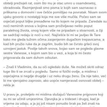
obitelji preživjeli rat, osim što mu je otac umro u osamdesetoj,
obradovala. Razmjenjivali smo pisma iz kojih sam saznavao o
prilikama u domovini i sve češće pomišljao na povratak. Nisam svom
ujaku govorio o nostalgiji koja me sve više mučila. Počeo sam se
osjećati poput biljke presađene na tlo kojem ne pripada. Zaredale su
noći nemirnih snova u kojima sam proživljavao nešto poput
paralelnog života, onog kojem više ne pripadam u stvarnosti, a čiji
se sadržaji redaju iz noći u noć. Najčešće bi mi se javljao lik Tare
kako me gleda tužnim očima zasjenjenim dugačkim trepavicama, a
kad bih pružio ruke da je zagrlim, budio bih se čvrsto grleći svoj
uznojeni jastuk. Poslije takvih snova, bojao sam se pogleda glavne
sestre Vanesse, s kojom sam bio u vezi, a koja bi mi često
prigovarala da sam duhom odsutan.
– Znaš li Vladimire, da su oči ogledalo duše. Ne možeš skriti odraz
tuge što ti se zrcali u pogledu. Samo si fizički ovdje, a mislima i
osjećajima si negdje drugdje i uz neku drugu ženu. Da nije tako, već
bi me vjerojatno zaprosio, ako uopće namjeravaš osnovati obitelj –
rekla je.
U pravu je, proletjelo mi mislima slušajući Vanessine prigovore koji
su mi se učinili umjesnima. Djevojka je u trideset i drugoj, kad je
vrijeme za udaju, a ja joj još nisam ponudio brak pa želi znati na