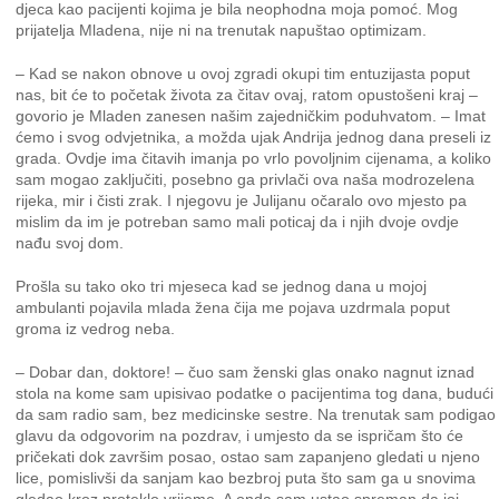
djeca kao pacijenti kojima je bila neophodna moja pomoć. Mog
prijatelja Mladena, nije ni na trenutak napuštao optimizam.
– Kad se nakon obnove u ovoj zgradi okupi tim entuzijasta poput
nas, bit će to početak života za čitav ovaj, ratom opustošeni kraj –
govorio je Mladen zanesen našim zajedničkim poduhvatom. – Imat
ćemo i svog odvjetnika, a možda ujak Andrija jednog dana preseli iz
grada. Ovdje ima čitavih imanja po vrlo povoljnim cijenama, a koliko
sam mogao zaključiti, posebno ga privlači ova naša modrozelena
rijeka, mir i čisti zrak. I njegovu je Julijanu očaralo ovo mjesto pa
mislim da im je potreban samo mali poticaj da i njih dvoje ovdje
nađu svoj dom.
Prošla su tako oko tri mjeseca kad se jednog dana u mojoj
ambulanti pojavila mlada žena čija me pojava uzdrmala poput
groma iz vedrog neba.
– Dobar dan, doktore! – čuo sam ženski glas onako nagnut iznad
stola na kome sam upisivao podatke o pacijentima tog dana, budući
da sam radio sam, bez medicinske sestre. Na trenutak sam podigao
glavu da odgovorim na pozdrav, i umjesto da se ispričam što će
pričekati dok završim posao, ostao sam zapanjeno gledati u njeno
lice, pomislivši da sanjam kao bezbroj puta što sam ga u snovima