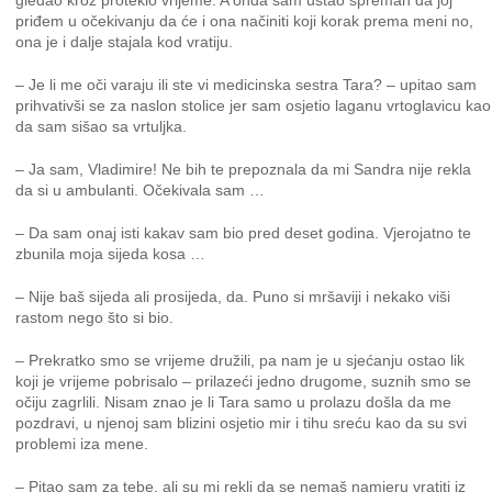
gledao kroz proteklo vrijeme. A onda sam ustao spreman da joj
priđem u očekivanju da će i ona načiniti koji korak prema meni no,
ona je i dalje stajala kod vratiju.
– Je li me oči varaju ili ste vi medicinska sestra Tara? – upitao sam
prihvativši se za naslon stolice jer sam osjetio laganu vrtoglavicu kao
da sam sišao sa vrtuljka.
– Ja sam, Vladimire! Ne bih te prepoznala da mi Sandra nije rekla
da si u ambulanti. Očekivala sam …
– Da sam onaj isti kakav sam bio pred deset godina. Vjerojatno te
zbunila moja sijeda kosa …
– Nije baš sijeda ali prosijeda, da. Puno si mršaviji i nekako viši
rastom nego što si bio.
– Prekratko smo se vrijeme družili, pa nam je u sjećanju ostao lik
koji je vrijeme pobrisalo – prilazeći jedno drugome, suznih smo se
očiju zagrlili. Nisam znao je li Tara samo u prolazu došla da me
pozdravi, u njenoj sam blizini osjetio mir i tihu sreću kao da su svi
problemi iza mene.
– Pitao sam za tebe, ali su mi rekli da se nemaš namjeru vratiti iz