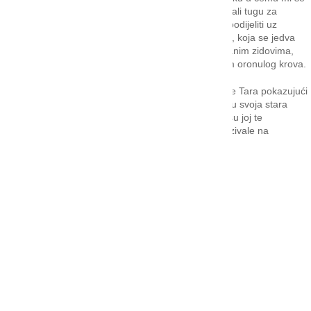
pridružila i Tara pa smo tako zagrljeni suzama ispirali tugu za
izgubljenim vremenom i srećom koju nismo mogli podijeliti uz
odrastanje naše kćeri. Kad smo izašli iz ambulante, koja se jedva
takvom može nazvati s tragovima rata na izranjavanim zidovima,
začuli smo veselo cvrkutanje lastavica pod strehom oronulog krova.
– Pogledaj, kako hrane svoje mlade ptiće! – rekla je Tara pokazujući
rukom prema strehi. – Baš kao i ljudi, vratile su se u svoja stara
gnijezda – Tara mi je čvršće stisnula ruku, kao da su joj te
razdragane lastavice svojim veselim cvrkutom ukazivale na
mogućnost i naše sretnije zajedničke budućnosti.