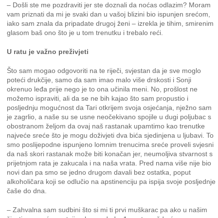
– Došli ste me pozdraviti jer ste doznali da noćas odlazim? Moram
vam priznati da mi je svaki dan u vašoj blizini bio ispunjen srećom,
iako sam znala da pripadate drugoj ženi – izrekla je tihim, smirenim
glasom baš ono što je u tom trenutku i trebalo reći.
U ratu je važno preživjeti
Što sam mogao odgovoriti na te riječi, svjestan da je sve moglo
poteći drukčije, samo da sam imao malo više drskosti i Sonji
okrenuo leđa prije nego je to ona učinila meni. No, prošlost ne
možemo ispraviti, ali da se ne bih kajao što sam propustio i
posljednju mogućnost da Tari otkrijem svoja osjećanja, nježno sam
je zagrlio, a naše su se usne neočekivano spojile u dugi poljubac s
obostranom željom da ovaj naš rastanak upamtimo kao trenutke
najveće sreće što je mogu doživjeti dva bića sjedinjena u ljubavi. To
smo poslijepodne ispunjeno lomnim trenucima sreće proveli svjesni
da naš skori rastanak može biti konačan jer, neumoljiva stvarnost s
prijetnjom rata je zakucala i na naša vrata. Pred nama više nije bio
novi dan pa smo se jedno drugom davali bez ostatka, poput
alkoholičara koji se odlučio na apstinenciju pa ispija svoje posljednje
čaše do dna.
– Zahvalna sam sudbini što si mi ti prvi muškarac pa ako u našim