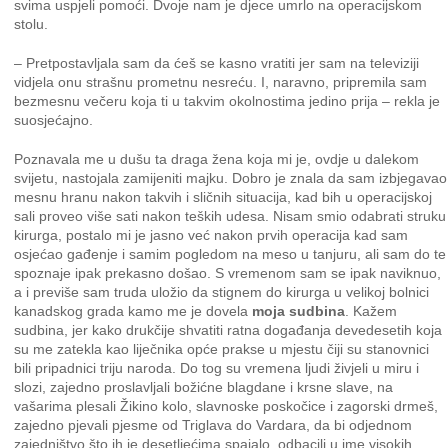
svima uspjeli pomoći. Dvoje nam je djece umrlo na operacijskom
stolu.
– Pretpostavljala sam da ćeš se kasno vratiti jer sam na televiziji
vidjela onu strašnu prometnu nesreću. I, naravno, pripremila sam
bezmesnu večeru koja ti u takvim okolnostima jedino prija – rekla je
suosjećajno.
Poznavala me u dušu ta draga žena koja mi je, ovdje u dalekom
svijetu, nastojala zamijeniti majku. Dobro je znala da sam izbjegavao
mesnu hranu nakon takvih i sličnih situacija, kad bih u operacijskoj
sali proveo više sati nakon teških udesa. Nisam smio odabrati struku
kirurga, postalo mi je jasno već nakon prvih operacija kad sam
osjećao gađenje i samim pogledom na meso u tanjuru, ali sam do te
spoznaje ipak prekasno došao. S vremenom sam se ipak naviknuo,
a i previše sam truda uložio da stignem do kirurga u velikoj bolnici
kanadskog grada kamo me je dovela
moja sudbina
. Kažem
sudbina, jer kako drukčije shvatiti ratna događanja devedesetih koja
su me zatekla kao liječnika opće prakse u mjestu čiji su stanovnici
bili pripadnici triju naroda. Do tog su vremena ljudi živjeli u miru i
slozi, zajedno proslavljali božićne blagdane i krsne slave, na
vašarima plesali Žikino kolo, slavnoske poskočice i zagorski drmeš,
zajedno pjevali pjesme od Triglava do Vardara, da bi odjednom
zajedništvo što ih je desetljećima spajalo, odbacili u ime visokih