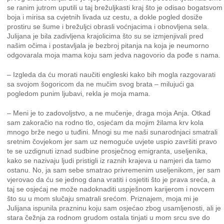
se ranim jutrom uputili u taj brežuljkasti kraj što je odisao bogatsvom
boja i mirisa sa cvjetnih livada uz cestu, a dokle pogled dosiže
prostiru se šume i brežuljci obrasli voćnjacima i obnovljena sela.
Julijana je bila zadivljena krajolicima što su se izmjenjivali pred
našim očima i postavljala je bezbroj pitanja na koja je neumorno
odgovarala moja mama koju sam jedva nagovorio da pođe s nama.
– Izgleda da ću morati naučiti engleski kako bih mogla razgovarati
sa svojom šogoricom da ne mučim svog brata – milujući ga
pogledom punim ljubavi, rekla je moja mama.
– Meni je to zadovoljstvo, a ne mučenje, draga moja Anja. Otkad
sam zakoračio na rodno tlo, osjećam da mojim žilama krv kola
mnogo brže nego u tuđini. Mnogi su me naši sunarodnjaci smatrali
sretnim čovjekom jer sam uz nemoguće uvjete uspio završiti pravo
te se uzdignuti iznad sudbine prosječnog emigranta, useljenika,
kako se nazivaju ljudi pristigli iz raznih krajeva u namjeri da tamo
ostanu. No, ja sam sebe smatrao privremenim useljenikom, jer sam
vjerovao da ću se jednog dana vratiti i osjetiti što je prava sreća, a
taj se osjećaj ne može nadoknaditi uspješnom karijerom i novcem
što su u mom slučaju smatrali srećom. Priznajem, moja mi je
Julijana ispunila prazninu koju sam osjećao zbog usamljenosti, ali je
stara čežnja za rodnom grudom ostala tinjati u mom srcu sve do