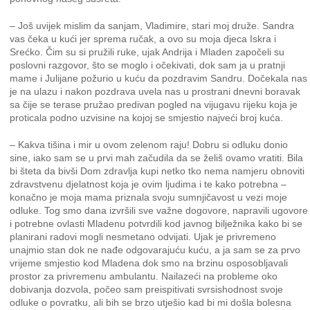
– Još uvijek mislim da sanjam, Vladimire, stari moj druže. Sandra
vas čeka u kući jer sprema ručak, a ovo su moja djeca Iskra i
Srećko. Čim su si pružili ruke, ujak Andrija i Mladen započeli su
poslovni razgovor, što se moglo i očekivati, dok sam ja u pratnji
mame i Julijane požurio u kuću da pozdravim Sandru. Dočekala nas
je na ulazu i nakon pozdrava uvela nas u prostrani dnevni boravak
sa čije se terase pružao predivan pogled na vijugavu rijeku koja je
proticala podno uzvisine na kojoj se smjestio najveći broj kuća.
– Kakva tišina i mir u ovom zelenom raju! Dobru si odluku donio
sine, iako sam se u prvi mah začudila da se želiš ovamo vratiti. Bila
bi šteta da bivši Dom zdravlja kupi netko tko nema namjeru obnoviti
zdravstvenu djelatnost koja je ovim ljudima i te kako potrebna –
konačno je moja mama priznala svoju sumnjičavost u vezi moje
odluke. Tog smo dana izvršili sve važne dogovore, napravili ugovore
i potrebne ovlasti Mladenu potvrdili kod javnog bilježnika kako bi se
planirani radovi mogli nesmetano odvijati. Ujak je privremeno
unajmio stan dok ne nađe odgovarajuću kuću, a ja sam se za prvo
vrijeme smjestio kod Mladena dok smo na brzinu osposobljavali
prostor za privremenu ambulantu. Nailazeći na probleme oko
dobivanja dozvola, počeo sam preispitivati svrsishodnost svoje
odluke o povratku, ali bih se brzo utješio kad bi mi došla bolesna