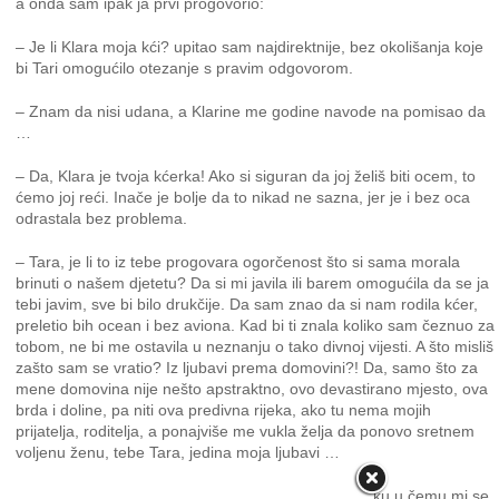
a onda sam ipak ja prvi progovorio:
– Je li Klara moja kći? upitao sam najdirektnije, bez okolišanja koje
bi Tari omogućilo otezanje s pravim odgovorom.
– Znam da nisi udana, a Klarine me godine navode na pomisao da
…
– Da, Klara je tvoja kćerka! Ako si siguran da joj želiš biti ocem, to
ćemo joj reći. Inače je bolje da to nikad ne sazna, jer je i bez oca
odrastala bez problema.
– Tara, je li to iz tebe progovara ogorčenost što si sama morala
brinuti o našem djetetu? Da si mi javila ili barem omogućila da se ja
tebi javim, sve bi bilo drukčije. Da sam znao da si nam rodila kćer,
preletio bih ocean i bez aviona. Kad bi ti znala koliko sam čeznuo za
tobom, ne bi me ostavila u neznanju o tako divnoj vijesti. A što misliš
zašto sam se vratio? Iz ljubavi prema domovini?! Da, samo što za
mene domovina nije nešto apstraktno, ovo devastirano mjesto, ova
brda i doline, pa niti ova predivna rijeka, ako tu nema mojih
prijatelja, roditelja, a ponajviše me vukla želja da ponovo sretnem
voljenu ženu, tebe Tara, jedina moja ljubavi …
Iako sam muškarac, dozvolio sam suzama da poteku u čemu mi se