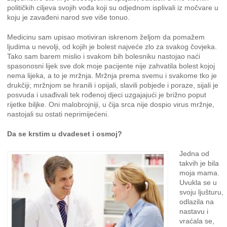
političkih ciljeva svojih vođa koji su odjednom isplivali iz močvare u
koju je zavađeni narod sve više tonuo.
Medicinu sam upisao motiviran iskrenom željom da pomažem
ljudima u nevolji, od kojih je bolest najveće zlo za svakog čovjeka.
Tako sam barem mislio i svakom bih bolesniku nastojao naći
spasonosni lijek sve dok moje pacijente nije zahvatila bolest kojoj
nema lijeka, a to je mržnja. Mržnja prema svemu i svakome tko je
drukčiji; mržnjom se hranili i opijali, slavili pobjede i poraze, sijali je
posvuda i usađivali tek rođenoj djeci uzgajajući je brižno poput
rijetke biljke. Oni malobrojniji, u čija srca nije dospio virus mržnje,
nastojali su ostati neprimijećeni.
Da se krstim u dvadeset i osmoj?
Jedna od
takvih je bila
moja mama.
Uvukla se u
svoju ljušturu,
odlazila na
nastavu i
vraćala se,