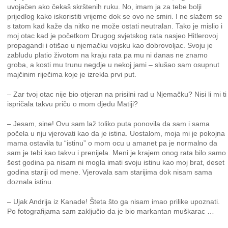
uvojačen ako čekaš skrštenih ruku. No, imam ja za tebe bolji
prijedlog kako iskoristiti vrijeme dok se ovo ne smiri. I ne slažem se
s tatom kad kaže da nitko ne može ostati neutralan. Tako je mislio i
moj otac kad je početkom Drugog svjetskog rata nasjeo Hitlerovoj
propagandi i otišao u njemačku vojsku kao dobrovoljac. Svoju je
zabludu platio životom na kraju rata pa mu ni danas ne znamo
groba, a kosti mu trunu negdje u nekoj jami – slušao sam osupnut
majčinim riječima koje je izrekla prvi put.
– Zar tvoj otac nije bio otjeran na prisilni rad u Njemačku? Nisi li mi ti
ispričala takvu priču o mom djedu Matiji?
– Jesam, sine! Ovu sam laž toliko puta ponovila da sam i sama
počela u nju vjerovati kao da je istina. Uostalom, moja mi je pokojna
mama ostavila tu “istinu” o mom ocu u amanet pa je normalno da
sam je tebi kao takvu i prenijela. Meni je krajem onog rata bilo samo
šest godina pa nisam ni mogla imati svoju istinu kao moj brat, deset
godina stariji od mene. Vjerovala sam starijima dok nisam sama
doznala istinu.
– Ujak Andrija iz Kanade! Šteta što ga nisam imao prilike upoznati.
Po fotografijama sam zaključio da je bio markantan muškarac …