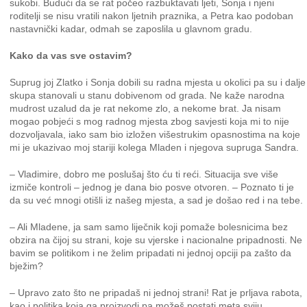
sukobi. Budući da se rat počeo razbuktavati ljeti, Sonja i njeni
roditelji se nisu vratili nakon ljetnih praznika, a Petra kao podoban
nastavnički kadar, odmah se zaposlila u glavnom gradu.
Kako da vas sve ostavim?
Suprug joj Zlatko i Sonja dobili su radna mjesta u okolici pa su i dalje
skupa stanovali u stanu dobivenom od grada. Ne kaže narodna
mudrost uzalud da je rat nekome zlo, a nekome brat. Ja nisam
mogao pobjeći s mog radnog mjesta zbog savjesti koja mi to nije
dozvoljavala, iako sam bio izložen višestrukim opasnostima na koje
mi je ukazivao moj stariji kolega Mladen i njegova supruga Sandra.
– Vladimire, dobro me poslušaj što ću ti reći. Situacija sve više
izmiče kontroli – jednog je dana bio posve otvoren. – Poznato ti je
da su već mnogi otišli iz našeg mjesta, a sad je došao red i na tebe.
– Ali Mladene, ja sam samo liječnik koji pomaže bolesnicima bez
obzira na čijoj su strani, koje su vjerske i nacionalne pripadnosti. Ne
bavim se politikom i ne želim pripadati ni jednoj opciji pa zašto da
bježim?
– Upravo zato što ne pripadaš ni jednoj strani! Rat je prljava rabota,
kao i politika koja ga proizvodi pa možeš postati meta sviju