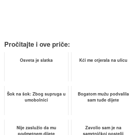
Pročitajte i ove priče:
Osveta je slatka
Kći me otjerala na ulicu
Šok na šok: Zbog supruga u
Bogatom mužu podvalila
umobolnici
sam tuđe dijete
Nije zaslužio da mu
Zavolio sam je na
podmetnem dijete
samrtničkoj postelji