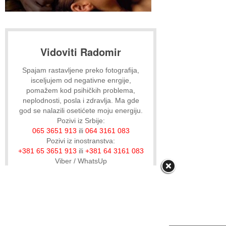
Vidoviti Radomir
Spajam rastavljene preko fotografija,
isceljujem od negativne enrgije,
pomažem kod psihičkih problema,
neplodnosti, posla i zdravlja. Ma gde
god se nalazili osetićete moju energiju.
Pozivi iz Srbije:
065 3651 913
ili
064 3161 083
Pozivi iz inostranstva:
+381 65 3651 913
ili
+381 64 3161 083
Viber / WhatsUp
Jednim pozivom promeni svoju sudbinu i
privuci sreću u svoj život!