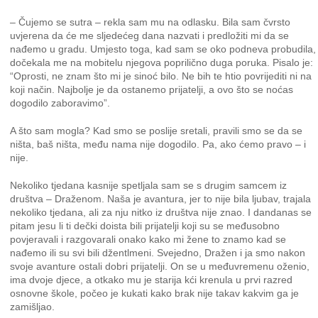
– Čujemo se sutra – rekla sam mu na odlasku. Bila sam čvrsto
uvjerena da će me sljedećeg dana nazvati i predložiti mi da se
nađemo u gradu. Umjesto toga, kad sam se oko podneva probudila,
dočekala me na mobitelu njegova poprilično duga poruka. Pisalo je:
“Oprosti, ne znam što mi je sinoć bilo. Ne bih te htio povrijediti ni na
koji način. Najbolje je da ostanemo prijatelji, a ovo što se noćas
dogodilo zaboravimo”.
A što sam mogla? Kad smo se poslije sretali, pravili smo se da se
ništa, baš ništa, među nama nije dogodilo. Pa, ako ćemo pravo – i
nije.
Nekoliko tjedana kasnije spetljala sam se s drugim samcem iz
društva – Draženom. Naša je avantura, jer to nije bila ljubav, trajala
nekoliko tjedana, ali za nju nitko iz društva nije znao. I dandanas se
pitam jesu li ti dečki doista bili prijatelji koji su se međusobno
povjeravali i razgovarali onako kako mi žene to znamo kad se
nađemo ili su svi bili džentlmeni. Svejedno, Dražen i ja smo nakon
svoje avanture ostali dobri prijatelji. On se u međuvremenu oženio,
ima dvoje djece, a otkako mu je starija kći krenula u prvi razred
osnovne škole, počeo je kukati kako brak nije takav kakvim ga je
zamišljao.