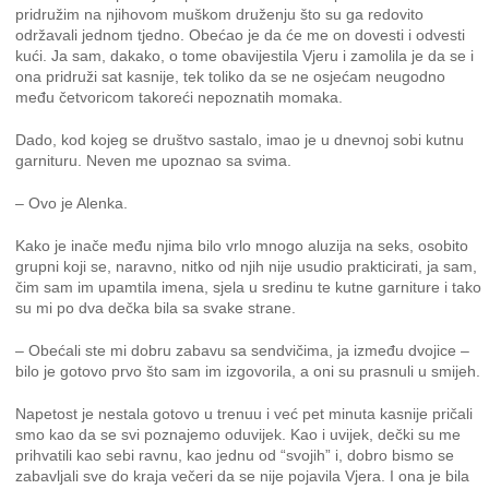
pridružim na njihovom muškom druženju što su ga redovito
održavali jednom tjedno. Obećao je da će me on dovesti i odvesti
kući. Ja sam, dakako, o tome obavijestila Vjeru i zamolila je da se i
ona pridruži sat kasnije, tek toliko da se ne osjećam neugodno
među četvoricom takoreći nepoznatih momaka.
Dado, kod kojeg se društvo sastalo, imao je u dnevnoj sobi kutnu
garnituru. Neven me upoznao sa svima.
– Ovo je Alenka.
Kako je inače među njima bilo vrlo mnogo aluzija na seks, osobito
grupni koji se, naravno, nitko od njih nije usudio prakticirati, ja sam,
čim sam im upamtila imena, sjela u sredinu te kutne garniture i tako
su mi po dva dečka bila sa svake strane.
– Obećali ste mi dobru zabavu sa sendvičima, ja između dvojice –
bilo je gotovo prvo što sam im izgovorila, a oni su prasnuli u smijeh.
Napetost je nestala gotovo u trenuu i već pet minuta kasnije pričali
smo kao da se svi poznajemo oduvijek. Kao i uvijek, dečki su me
prihvatili kao sebi ravnu, kao jednu od “svojih” i, dobro bismo se
zabavljali sve do kraja večeri da se nije pojavila Vjera. I ona je bila