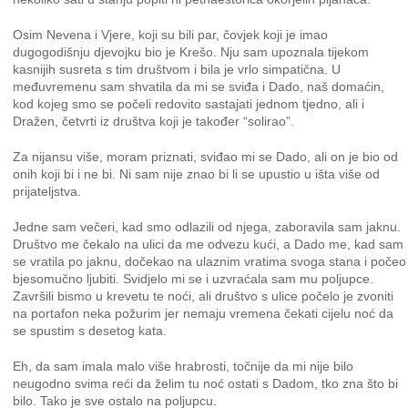
Osim Nevena i Vjere, koji su bili par, čovjek koji je imao
dugogodišnju djevojku bio je Krešo. Nju sam upoznala tijekom
kasnijih susreta s tim društvom i bila je vrlo simpatična. U
međuvremenu sam shvatila da mi se sviđa i Dado, naš domaćin,
kod kojeg smo se počeli redovito sastajati jednom tjedno, ali i
Dražen, četvrti iz društva koji je također “solirao”.
Za nijansu više, moram priznati, sviđao mi se Dado, ali on je bio od
onih koji bi i ne bi. Ni sam nije znao bi li se upustio u išta više od
prijateljstva.
Jedne sam večeri, kad smo odlazili od njega, zaboravila sam jaknu.
Društvo me čekalo na ulici da me odvezu kući, a Dado me, kad sam
se vratila po jaknu, dočekao na ulaznim vratima svoga stana i počeo
bjesomučno ljubiti. Svidjelo mi se i uzvraćala sam mu poljupce.
Završili bismo u krevetu te noći, ali društvo s ulice počelo je zvoniti
na portafon neka požurim jer nemaju vremena čekati cijelu noć da
se spustim s desetog kata.
Eh, da sam imala malo više hrabrosti, točnije da mi nije bilo
neugodno svima reći da želim tu noć ostati s Dadom, tko zna što bi
bilo. Tako je sve ostalo na poljupcu.