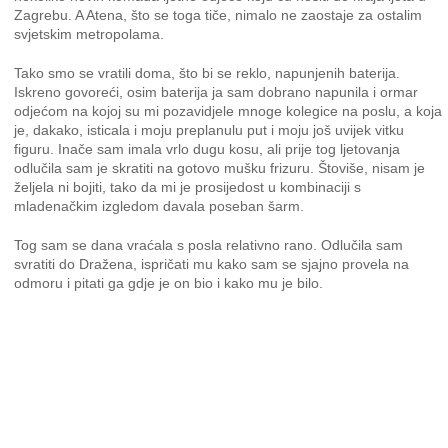
Zagrebu. A Atena, što se toga tiče, nimalo ne zaostaje za ostalim
svjetskim metropolama.
Tako smo se vratili doma, što bi se reklo, napunjenih baterija.
Iskreno govoreći, osim baterija ja sam dobrano napunila i ormar
odjećom na kojoj su mi pozavidjele mnoge kolegice na poslu, a koja
je, dakako, isticala i moju preplanulu put i moju još uvijek vitku
figuru. Inače sam imala vrlo dugu kosu, ali prije tog ljetovanja
odlučila sam je skratiti na gotovo mušku frizuru. Štoviše, nisam je
željela ni bojiti, tako da mi je prosijedost u kombinaciji s
mladenačkim izgledom davala poseban šarm.
Tog sam se dana vraćala s posla relativno rano. Odlučila sam
svratiti do Dražena, ispričati mu kako sam se sjajno provela na
odmoru i pitati ga gdje je on bio i kako mu je bilo.