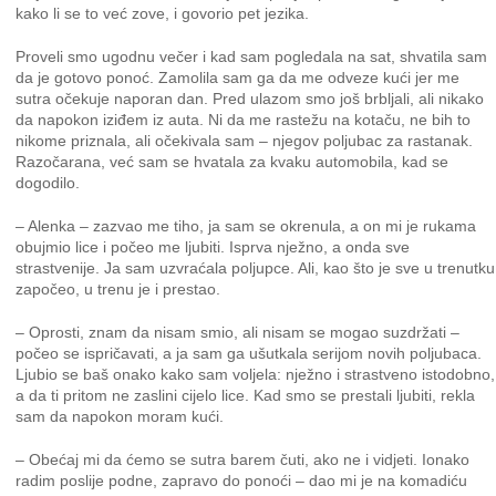
kako li se to već zove, i govorio pet jezika.
Proveli smo ugodnu večer i kad sam pogledala na sat, shvatila sam
da je gotovo ponoć. Zamolila sam ga da me odveze kući jer me
sutra očekuje naporan dan. Pred ulazom smo još brbljali, ali nikako
da napokon iziđem iz auta. Ni da me rastežu na kotaču, ne bih to
nikome priznala, ali očekivala sam – njegov poljubac za rastanak.
Razočarana, već sam se hvatala za kvaku automobila, kad se
dogodilo.
– Alenka – zazvao me tiho, ja sam se okrenula, a on mi je rukama
obujmio lice i počeo me ljubiti. Isprva nježno, a onda sve
strastvenije. Ja sam uzvraćala poljupce. Ali, kao što je sve u trenutku
započeo, u trenu je i prestao.
– Oprosti, znam da nisam smio, ali nisam se mogao suzdržati –
počeo se ispričavati, a ja sam ga ušutkala serijom novih poljubaca.
Ljubio se baš onako kako sam voljela: nježno i strastveno istodobno,
a da ti pritom ne zaslini cijelo lice. Kad smo se prestali ljubiti, rekla
sam da napokon moram kući.
– Obećaj mi da ćemo se sutra barem čuti, ako ne i vidjeti. Ionako
radim poslije podne, zapravo do ponoći – dao mi je na komadiću