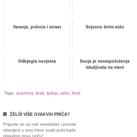
Varanje, pohota i strast
Svjesno širim sidu
Odbjegla nevjesta
Svoja je neraspoloženja
iskaljivala na meni
Tags:
avantura
,
brak
,
ljubav
,
seks
,
život
ŽELIŠ VIŠE OVAKVIH PRIČA?
Prijavite se na naš newsletter i primite
obavijest u svoj inbox svaki puta kada
objavimo novu priču!