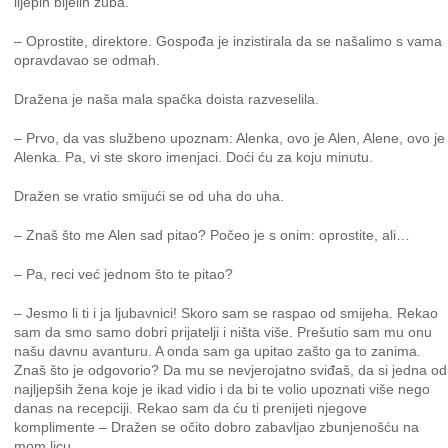
lijepih bijelih zuba.
– Oprostite, direktore. Gospođa je inzistirala da se našalimo s vama
opravdavao se odmah.
Dražena je naša mala spačka doista razveselila.
– Prvo, da vas službeno upoznam: Alenka, ovo je Alen, Alene, ovo je
Alenka. Pa, vi ste skoro imenjaci. Doći ću za koju minutu.
Dražen se vratio smijući se od uha do uha.
– Znaš što me Alen sad pitao? Počeo je s onim: oprostite, ali…
– Pa, reci već jednom što te pitao?
– Jesmo li ti i ja ljubavnici! Skoro sam se raspao od smijeha. Rekao
sam da smo samo dobri prijatelji i ništa više. Prešutio sam mu onu
našu davnu avanturu. A onda sam ga upitao zašto ga to zanima.
Znaš što je odgovorio? Da mu se nevjerojatno sviđaš, da si jedna od
najljepših žena koje je ikad vidio i da bi te volio upoznati više nego
danas na recepciji. Rekao sam da ću ti prenijeti njegove
komplimente – Dražen se očito dobro zabavljao zbunjenošću na
mom licu.