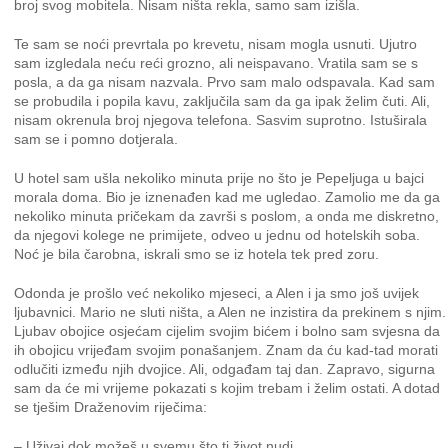
broj svog mobitela. Nisam ništa rekla, samo sam izišla.
Te sam se noći prevrtala po krevetu, nisam mogla usnuti. Ujutro
sam izgledala neću reći grozno, ali neispavano. Vratila sam se s
posla, a da ga nisam nazvala. Prvo sam malo odspavala. Kad sam
se probudila i popila kavu, zaključila sam da ga ipak želim čuti. Ali,
nisam okrenula broj njegova telefona. Sasvim suprotno. Istuširala
sam se i pomno dotjerala.
U hotel sam ušla nekoliko minuta prije no što je Pepeljuga u bajci
morala doma. Bio je iznenađen kad me ugledao. Zamolio me da ga
nekoliko minuta pričekam da završi s poslom, a onda me diskretno,
da njegovi kolege ne primijete, odveo u jednu od hotelskih soba.
Noć je bila čarobna, iskrali smo se iz hotela tek pred zoru.
Odonda je prošlo već nekoliko mjeseci, a Alen i ja smo još uvijek
ljubavnici. Mario ne sluti ništa, a Alen ne inzistira da prekinem s njim.
Ljubav obojice osjećam cijelim svojim bićem i bolno sam svjesna da
ih obojicu vrijeđam svojim ponašanjem. Znam da ću kad-tad morati
odlučiti između njih dvojice. Ali, odgađam taj dan. Zapravo, sigurna
sam da će mi vrijeme pokazati s kojim trebam i želim ostati. A dotad
se tješim Draženovim riječima:
– Uživaj dok možeš u svemu što ti život nudi.