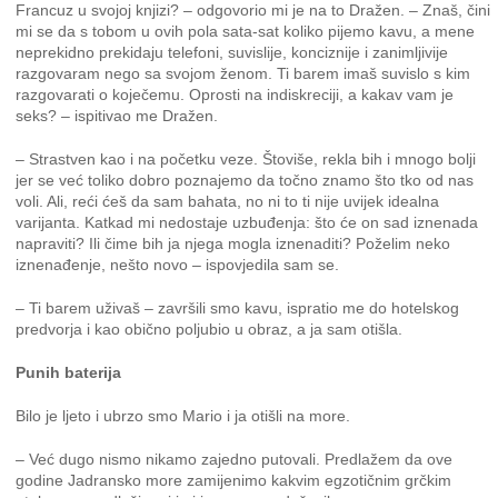
Francuz u svojoj knjizi? – odgovorio mi je na to Dražen. – Znaš, čini
mi se da s tobom u ovih pola sata-sat koliko pijemo kavu, a mene
neprekidno prekidaju telefoni, suvislije, konciznije i zanimljivije
razgovaram nego sa svojom ženom. Ti barem imaš suvislo s kim
razgovarati o koječemu. Oprosti na indiskreciji, a kakav vam je
seks? – ispitivao me Dražen.
– Strastven kao i na početku veze. Štoviše, rekla bih i mnogo bolji
jer se već toliko dobro poznajemo da točno znamo što tko od nas
voli. Ali, reći ćeš da sam bahata, no ni to ti nije uvijek idealna
varijanta. Katkad mi nedostaje uzbuđenja: što će on sad iznenada
napraviti? Ili čime bih ja njega mogla iznenaditi? Poželim neko
iznenađenje, nešto novo – ispovjedila sam se.
– Ti barem uživaš – završili smo kavu, ispratio me do hotelskog
predvorja i kao obično poljubio u obraz, a ja sam otišla.
Punih baterija
Bilo je ljeto i ubrzo smo Mario i ja otišli na more.
– Već dugo nismo nikamo zajedno putovali. Predlažem da ove
godine Jadransko more zamijenimo kakvim egzotičnim grčkim