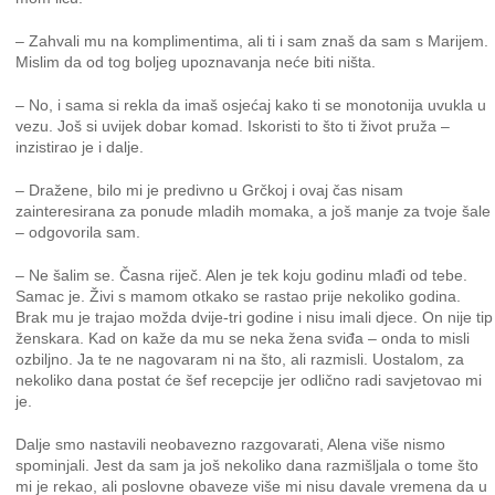
– Zahvali mu na komplimentima, ali ti i sam znaš da sam s Marijem.
Mislim da od tog boljeg upoznavanja neće biti ništa.
– No, i sama si rekla da imaš osjećaj kako ti se monotonija uvukla u
vezu. Još si uvijek dobar komad. Iskoristi to što ti život pruža –
inzistirao je i dalje.
– Dražene, bilo mi je predivno u Grčkoj i ovaj čas nisam
zainteresirana za ponude mladih momaka, a još manje za tvoje šale
– odgovorila sam.
– Ne šalim se. Časna riječ. Alen je tek koju godinu mlađi od tebe.
Samac je. Živi s mamom otkako se rastao prije nekoliko godina.
Brak mu je trajao možda dvije-tri godine i nisu imali djece. On nije tip
ženskara. Kad on kaže da mu se neka žena sviđa – onda to misli
ozbiljno. Ja te ne nagovaram ni na što, ali razmisli. Uostalom, za
nekoliko dana postat će šef recepcije jer odlično radi savjetovao mi
je.
Dalje smo nastavili neobavezno razgovarati, Alena više nismo
spominjali. Jest da sam ja još nekoliko dana razmišljala o tome što
mi je rekao, ali poslovne obaveze više mi nisu davale vremena da u