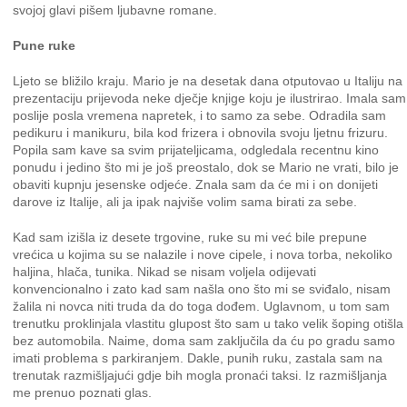
svojoj glavi pišem ljubavne romane.
Pune ruke
Ljeto se bližilo kraju. Mario je na desetak dana otputovao u Italiju na
prezentaciju prijevoda neke dječje knjige koju je ilustrirao. Imala sam
poslije posla vremena napretek, i to samo za sebe. Odradila sam
pedikuru i manikuru, bila kod frizera i obnovila svoju ljetnu frizuru.
Popila sam kave sa svim prijateljicama, odgledala recentnu kino
ponudu i jedino što mi je još preostalo, dok se Mario ne vrati, bilo je
obaviti kupnju jesenske odjeće. Znala sam da će mi i on donijeti
darove iz Italije, ali ja ipak najviše volim sama birati za sebe.
Kad sam izišla iz desete trgovine, ruke su mi već bile prepune
vrećica u kojima su se nalazile i nove cipele, i nova torba, nekoliko
haljina, hlača, tunika. Nikad se nisam voljela odijevati
konvencionalno i zato kad sam našla ono što mi se sviđalo, nisam
žalila ni novca niti truda da do toga dođem. Uglavnom, u tom sam
trenutku proklinjala vlastitu glupost što sam u tako velik šoping otišla
bez automobila. Naime, doma sam zaključila da ću po gradu samo
imati problema s parkiranjem. Dakle, punih ruku, zastala sam na
trenutak razmišljajući gdje bih mogla pronaći taksi. Iz razmišljanja
me prenuo poznati glas.