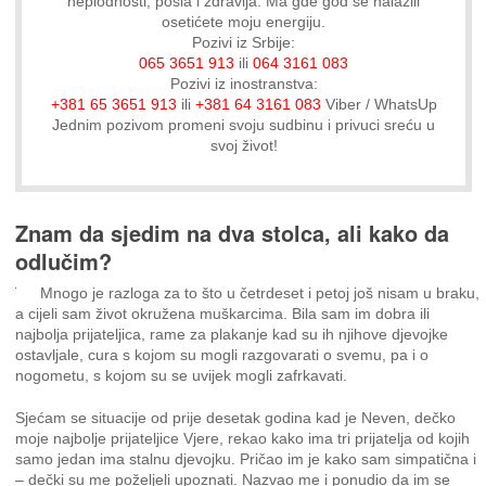
neplodnosti, posla i zdravlja. Ma gde god se nalazili
osetićete moju energiju.
Pozivi iz Srbije:
065 3651 913
ili
064 3161 083
Pozivi iz inostranstva:
+381 65 3651 913
ili
+381 64 3161 083
Viber / WhatsUp
Jednim pozivom promeni svoju sudbinu i privuci sreću u
svoj život!
Znam da sjedim na dva stolca, ali kako da
odlučim?
Mnogo je razloga za to što u četrdeset i petoj još nisam u braku,
a cijeli sam život okružena muškarcima. Bila sam im dobra ili
najbolja prijateljica, rame za plakanje kad su ih njihove djevojke
ostavljale, cura s kojom su mogli razgovarati o svemu, pa i o
nogometu, s kojom su se uvijek mogli zafrkavati.
Sjećam se situacije od prije desetak godina kad je Neven, dečko
moje najbolje prijateljice Vjere, rekao kako ima tri prijatelja od kojih
samo jedan ima stalnu djevojku. Pričao im je kako sam simpatična i
– dečki su me poželjeli upoznati. Nazvao me i ponudio da im se