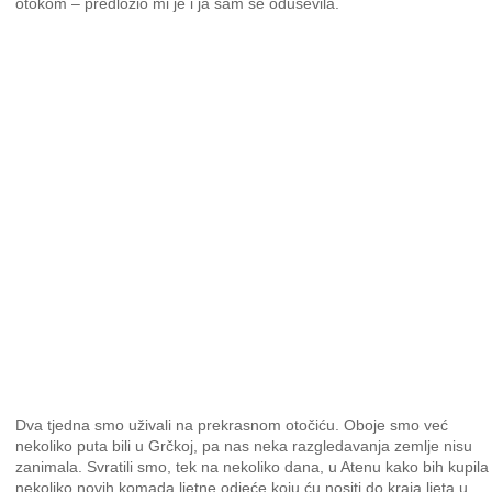
otokom – predložio mi je i ja sam se oduševila.
Dva tjedna smo uživali na prekrasnom otočiću. Oboje smo već
nekoliko puta bili u Grčkoj, pa nas neka razgledavanja zemlje nisu
zanimala. Svratili smo, tek na nekoliko dana, u Atenu kako bih kupila
nekoliko novih komada ljetne odjeće koju ću nositi do kraja ljeta u