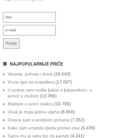
NAJPOPULARNIJE PRIČE
Varanje, pohota i strast
(24.643)
Vruće igre sa susjedima
(17.007)
U podne sam vodila ljubav s ljubavnikom, u
ponoć s mužem
(12.396)
Maštam o svom svekru
(10.700)
Unuk je moja jedina utjeha
(8.860)
Ovisna sam o erotskim pričama
(7.052)
Kako sam umjesto djeda postao otac
(5.439)
Samo mu je seks bio na pameti
(4.241)