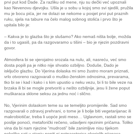
prvi put kod Dade. Za razliku od mene, nju su dečki već upoznali
kao Nevenovu djevojku. Ušla je u sobu u kojoj smo svi sjedili, pružila
mu je bocu pića, jer ne dolazi se nekome u posjet prvi put praznih
ruku, sjela na tabure na čelo malog sobnog stolića i prvo što je
upitala bilo je:
– Kakva je to glazba što je slušamo? Ako nemaš ništa bolje, možda
da i to ugasiš, pa da razgovaramo u tišini – bio je njezin pozdravni
govor.
Atmosfera bi se vjerojatno srozala na nulu, ali, nasreću, već smo
dosta popili pa je nitko nije shvatio ozbiljno. Doduše, Dado je
isključio glazbu. Do Vjerina dolaska mi smo žustro moram priznati,
vrlo otvoreno razgovarali o muško-ženskim odnosima, prevarama,
tko bi se i kad i kako i s kim upustio u neku vezu, bi li to bile veze na
brzaka ili bi se mogle pretvoriti u nešto ozbiljnije, jesu li žene poput
muškaraca sklone seksu za jednu noć i slično.
No, Vjerinim dolaskom teme su se temeljito promijenile. Sad smo
razgovarali o zdravoj prehrani, o tome je li bolje biti vegetarijanac ili
makrobiotičar, treba li uopće jesti meso… Uglavnom, rastali smo se
poslije ponoći, metaforički rečeno, udavljeni njezinim pričama. Toliko
vina da bi nam njezine “mudrosti” bile zanimljive nisu tijekom
nekoliko sati u stanju popiti ni petnaestorica okorjelih pijanaca.