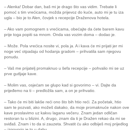
– Alenka! Dobar dan, baš mi je drago što vas vidim. Trebate li
pomoć s tim vrećicama, možda prijevoz do kuće, auto mi je tu iza
ugla – bio je to Alen, čovjek s recepcije Draženova hotela.
– Ako vam pomognem s vrećicama, obećajte da ćete barem kavu
prije toga popiti sa mnom. Onda vas vozim doma – dodao je.
– Može. Pola vrećica nosite vi, pola ja. A i kava će mi prijati jer mi
noge već otpadaju od hodanja gradom – prihvatila sam njegovu
ponudu.
– Vaš me prijatelj promaknuo u šefa recepcije – pohvalio mi se uz
prve gutljaje kave.
– Molim vas, osjećam se glupo kad si govorimo – vi. Dajte da
prijeđemo na ti – predložila sam, a on je prihvatio.
– Tako će mi biti lakše reći ono što bih htio reći. Za početak, htio
sam te pozvati, ako možeš dakako, da moje promaknuće nakon ove
kave proslavimo uz kakvu laganu večeru. Znam jedan odličan
restoran tu u blizini. A, drugo, znam da ti je Dražen rekao da mi se
sviđaš. Znam i to da si zauzeta. Shvatit ću ako odbiješ moj prijedlog
– izgovorio je to u dahu.