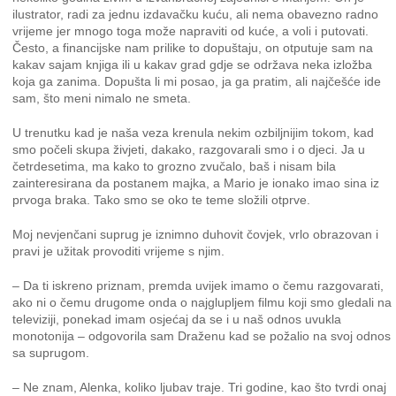
ilustrator, radi za jednu izdavačku kuću, ali nema obavezno radno
vrijeme jer mnogo toga može napraviti od kuće, a voli i putovati.
Često, a financijske nam prilike to dopuštaju, on otputuje sam na
kakav sajam knjiga ili u kakav grad gdje se održava neka izložba
koja ga zanima. Dopušta li mi posao, ja ga pratim, ali najčešće ide
sam, što meni nimalo ne smeta.
U trenutku kad je naša veza krenula nekim ozbiljnijim tokom, kad
smo počeli skupa živjeti, dakako, razgovarali smo i o djeci. Ja u
četrdesetima, ma kako to grozno zvučalo, baš i nisam bila
zainteresirana da postanem majka, a Mario je ionako imao sina iz
prvoga braka. Tako smo se oko te teme složili otprve.
Moj nevjenčani suprug je iznimno duhovit čovjek, vrlo obrazovan i
pravi je užitak provoditi vrijeme s njim.
– Da ti iskreno priznam, premda uvijek imamo o čemu razgovarati,
ako ni o čemu drugome onda o najglupljem filmu koji smo gledali na
televiziji, ponekad imam osjećaj da se i u naš odnos uvukla
monotonija – odgovorila sam Draženu kad se požalio na svoj odnos
sa suprugom.
– Ne znam, Alenka, koliko ljubav traje. Tri godine, kao što tvrdi onaj