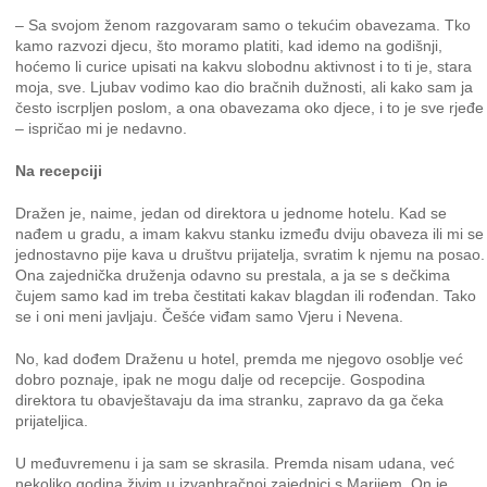
– Sa svojom ženom razgovaram samo o tekućim obavezama. Tko
kamo razvozi djecu, što moramo platiti, kad idemo na godišnji,
hoćemo li curice upisati na kakvu slobodnu aktivnost i to ti je, stara
moja, sve. Ljubav vodimo kao dio bračnih dužnosti, ali kako sam ja
često iscrpljen poslom, a ona obavezama oko djece, i to je sve rjeđe
– ispričao mi je nedavno.
Na recepciji
Dražen je, naime, jedan od direktora u jednome hotelu. Kad se
nađem u gradu, a imam kakvu stanku između dviju obaveza ili mi se
jednostavno pije kava u društvu prijatelja, svratim k njemu na posao.
Ona zajednička druženja odavno su prestala, a ja se s dečkima
čujem samo kad im treba čestitati kakav blagdan ili rođendan. Tako
se i oni meni javljaju. Češće viđam samo Vjeru i Nevena.
No, kad dođem Draženu u hotel, premda me njegovo osoblje već
dobro poznaje, ipak ne mogu dalje od recepcije. Gospodina
direktora tu obavještavaju da ima stranku, zapravo da ga čeka
prijateljica.
U međuvremenu i ja sam se skrasila. Premda nisam udana, već
nekoliko godina živim u izvanbračnoj zajednici s Marijem. On je