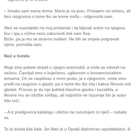
– Ionako sam sama doma. Mario je na putu. Pristajem na večeru, ali
bez razgovora o tome tko se kome sviđa – odgovorila sam.
Alen se nasmiješio na moj pristanak i taj bljesak sreće na njegovu
licu i sjaj u očima neću zaboraviti dok sam živa.
Bože, pa ja mu se stvarno sviđam. Ne bih se smjela poigravati
njime, pomislila sam.
Noć u hotelu
Moje smo pakete strpali u njegov automobil, a onda se odvezli na
večeru. Čavrljali smo o koječemu, uglavnom o konvencionalnim
temama. On se raspitivao o mom poslu, ja o njegovom, onda smo
prešli na razgovor o glazbi, pa o tome tko što čita i kakve filmove voli
gledati. Priznao je da nije ljubitelj klasične glazbe i kazališta, a
likovne mu se izložbe sviđaju, ali najčešće ne razumije što je autor
htio reći.
– A iz predgovora katalogu i obično ne razumijem ni riječi – našalio
se.
To je doista bila šala. Jer Alen je u Opatiji diplomirao ugostiteljstvo, ili