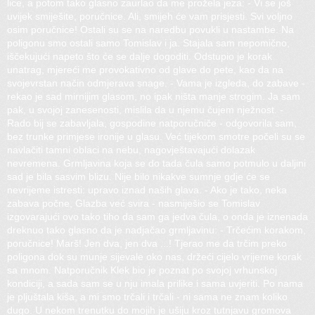
lice, a potom tako glasno zaurlao da me prožela jeza: - Vi se još
uvijek smiješite, poručnice. Ali, smijeh će vam prisjesti. Svi voljno
osim poručnice! Ostali su se na naredbu povukli u nastambe. Na
poligonu smo ostali samo Tomislav i ja. Stajala sam nepomično,
iščekujući napeto što će se dalje dogoditi. Odstupio je korak
unatrag, mjereći me provokativno od glave do pete, kao da na
svojevrstan način odmjerava snage. - Vama je izgleda, do zabave -
rekao je sad mirnijim glasom, no ipak ništa manje strogim. Ja sam
pak, u svojoj zanesenosti, mislila da u njemu čujem nježnost. -
Rado bij se zabavljala, gospodine natporučniče - odgovorila sam,
bez trunke primjese ironije u glasu. Već tijekom smotre počeli su se
navlačiti tamni oblaci na nebu, nagovještavajući dolazak
nevremena. Grmljavina koja se do tada čula samo potmulo u daljini
sad je bila sasvim blizu. Nije bilo nikakve sumnje gdje će se
nevrijeme istresti: upravo iznad naših glava. - Ako je tako, neka
zabava počne, Glazba već svira - nasmiješio se Tomislav
izgovarajući ovo tako tiho da sam ga jedva čula, o onda je iznenada
dreknuo tako glasno da je nadjačao grmljavinu: - Trčećim korakom,
poručnice! Marš! Jen dva, jen dva ...! Tjerao me da trčim preko
poligona dok su munje sijevale oko nas, držeći cijelo vrijeme korak
sa mnom. Natporučnik Klek bio je poznat po svojoj vrhunskoj
kondiciji, a sada sam se u nju imala prilike i sama uvjeriti. Po nama
je pljuštala kiša, a mi smo trčali i trčali - ni sama ne znam koliko
dugo. U nekom trenutku do mojih je ušiju kroz tutnjavu gromova