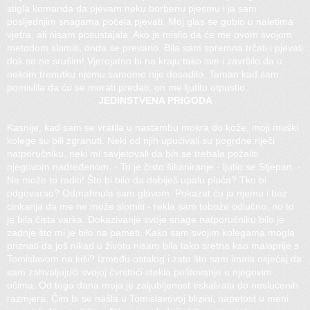
stigla komanda da pjevam neku borbenu pjesmu i ja sam
posljednjim snagama počela pjevati. Moj glas se gubio u naletima
vjetra, ali nisam posustajala. Ako je mislio da će me ovom svojom
metodom slomiti, onda se prevario. Bila sam spremna trčati i pjevati
dok se ne srušim! Vjerojatno bi na kraju tako sve i završilo da u
nekom trenutku njemu samome nije dosadilo. Taman kad sam
pomislila da ću se morati predati, on me ljutito otpustio.
JEDINSTVENA PRIGODA
Kasnije, kad sam se vratila u nastambu mokra do kože, moji muški
kolege su bili zgranuti. Neki od njih upućivali su pogrdne riječi
natporučniku, neki mi savjetovali da bih se trebala požaliti
njegovom nadređenom. - To je čisto šikaniranje - ljutio se Stjepan. -
Ne može to raditi! Što bi bilo da dobiješ upalu pluća? Tko bi
odgovarao? Odmahnula sam glavom. Pokazat ću ja njemu i bez
cinkanja da me ne može slomiti - rekla sam tobože odlučno, no to
je bila čista varka. Dokazivanje svoje snage natporučniku bilo je
zadnje što mi je bilo na pameti. Kako sam svojim kolegama mogla
priznati da još nikad u životu nisam bila tako sretna kao maloprije s
Tomislavom na kiši? Između ostalog i zato što sam imala osjećaj da
sam zahvaljujući svojoj čvrstoći stekla poštovanje u njegovim
očima. Od toga dana moja je zaljubljenost eskalirala do neslućenih
razmjera. Čim bi se našla u Tomislavovoj blizini, napetost u meni