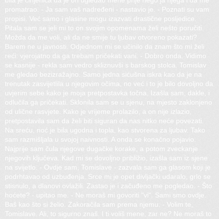
bila je činjenica da je on ugledao mene prije nego ja njega i da me
promatrao. - Ja sam vaš nadređeni - nastavio je. - Poznati su vam
propisi. Već samo i glasine mogu izazvati drastične posljedice.
Pitala sam se jeli mi to on svojim opomenama želi nešto poručiti.
Možda da me voli, ali da ne smije tu ljubav otvoreno pokazati?
Barem ne u javnosti. Odjednom mi se učinilo da znam što mi želi
reći: vjerojatno da ga trebam pričekati vani. - Dobro onda. Vidimo
se kasnije - rekla sam vedro skliznuvši s barskog stolca. Tomislav
me gledao bezizražajno. Samo jedna sićušna iskra kao da je na
trenutak zasvijetlila u njegovim očima, no već i to je bilo dovoljno da
uvjerim sebe kako je moja pretpostavka točna. Izašla sam, dakle, i
odlučila ga pričekati. Sklonila sam se u sjenu, na mjesto zaklonjeno
od ulične rasvjete. Kako je vrijeme prolazilo, a on nije izlazio,
pretpostavila sam da želi biti siguran da nas nitko neće povezati.
Na sreću, noć je bila ugodna i topla, kao stvorena za ljubav. Tako
sam razmišljala u svojoj naivnosti. A onda se konačno pojavio.
Najprije sam čula njegove dugačke korake, a potom zveckanje
njegovih ključeva. Kad mi se dovoljno približio, izašla sam iz sjene
na svijetlo. - Ovdje sam, Tomislave - zazvala sam ga glasom koji je
podrhtavao od uzbuđenja. Srce mi je opet divljački udaralo, grlo se
stisnulo, a dlanovi ovlažili. Zastao je i začuđeno me pogledao. - Što
hoćete? - upitao me. - Ne moraš mi govoriti "vi". Sami smo ovdje.
Baš kao što si želio. Zakoračila sam prema njemu. - Volim te,
Tomislave. Ali, to sigurno znaš. I ti voliš mene, zar ne? Ne moraš to