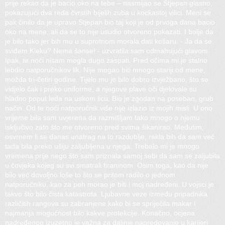
prije rekao da je bacio oko na tebe – nasmijao se Stjepan glasno,
pokazujući dva reda čvrstih bijelih zuba u kockastoj vilici. Meni se
pak činilo da je upravo Stjepan bio taj koji je od prvoga dana bacio
oko na mene, ali da se to nije usudio otvoreno pokazati. I bolje da
je bilo tako jer bih mu u suprotnom morala dati košaru. - Ja da se
sviđam Kleku? Nema šanse! - uzvratila sam odmahujući glavom.
Ipak, te noći nisam mogla dugo zaspati. Pred očima mi je stalno
lebdio natporučnikov lik. Nije mogao biti mnogo stariji od mene,
možda tri-četiri godine. Tijelo mu je bilo dobro izvježbano, što se
vidjelo čak i preko uniforme, a njegove plave oči djelovale su
hladno poput leda na uskom licu. Bio je zgodan na poseban, grub
način. Od te noći natporučnik više nije izlazio iz mojih misli. U ono
vrijeme bila sam uvjerena da razmišljam tako mnogo o njemu
isključivo zato što me otvoreno pred svima šikanirao. Međutim,
osvrnem li se danas unatrag na to razdoblje, rekla bih da sam već
tada bila preko ušiju zaljubljena u njega. Trebalo mi je mnogo
vremena prije nego što sam priznala samoj sebi da sam se zaljubila
u čovjeka kojeg su svi smatrali tiraninom. Osim toga, kao da nije
bilo već dovoljno loše to što se pritom radilo o jednom
natporučniku, kao za peh morao je biti i moj nadređeni. U vojsci je
takvo što bilo čista katastrofa. Ljubavne veze između pripadnika
različitih rangova su zabranjene kako bi se spriječila makar i
najmanja mogućnost bilo kakve protekcije. Konačno, ocjena
nadređenog izuzetno je važna za daljnje napredovanje u karijeri