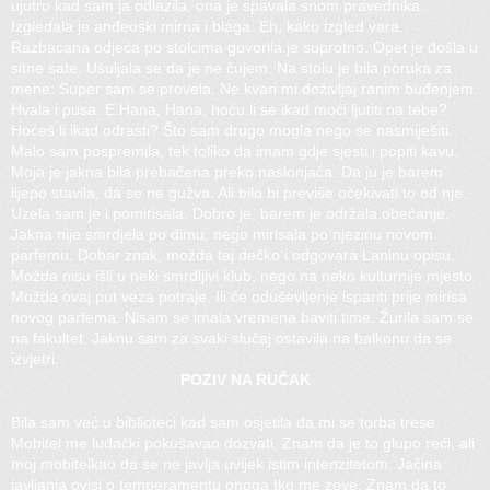
ujutro kad sam ja odlazila, ona je spavala snom pravednika.
Izgledala je anđeoski mirna i blaga. Eh, kako izgled vara.
Razbacana odjeća po stolcima govorila je suprotno. Opet je došla u
sitne sate. Ušuljala se da je ne čujem. Na stolu je bila poruka za
mene: Super sam se provela. Ne kvari mi doživljaj ranim buđenjem.
Hvala i pusa. E Hana, Hana, hoću li se ikad moći ljutiti na tebe?
Hoćeš li ikad odrasti? Što sam drugo mogla nego se nasmiješiti.
Malo sam pospremila, tek toliko da imam gdje sjesti i popiti kavu.
Moja je jakna bila prebačena preko naslonjača. Da ju je barem
lijepo stavila, da se ne gužva. Ali bilo bi previše očekivati to od nje.
Uzela sam je i pomirisala. Dobro je, barem je održala obećanje.
Jakna nije smrdjela po dimu, nego mirisala po njezinu novom
parfemu. Dobar znak, možda taj dečko i odgovara Laninu opisu.
Možda nisu išli u neki smrdljivi klub, nego na neko kulturnije mjesto.
Možda ovaj put veza potraje. Ili će oduševljenje ispariti prije mirisa
novog parfema. Nisam se imala vremena baviti time. Žurila sam se
na fakultet. Jaknu sam za svaki slučaj ostavila na balkonu da se
izvjetri.
POZIV NA RUČAK
Bila sam već u biblioteci kad sam osjetila da mi se torba trese.
Mobitel me luđački pokušavao dozvati. Znam da je to glupo reći, ali
moj mobitelkao da se ne javlja uvijek istim intenzitetom. Jačina
javljanja ovisi o temperamentu onoga tko me zove. Znam da to