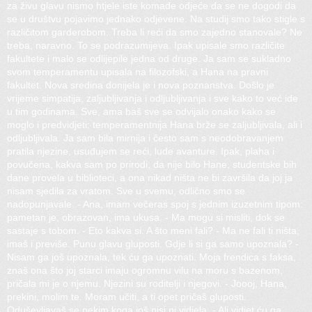
za živu glavu nismo htjele iste komade odjeće da se ne dogodi da
se u društvu pojavimo jednako odjevene. Na studij smo tako stigle s
različitom garderobom. Treba li reći da smo zajedno stanovale? Ne
treba, naravno. To se podrazumijeva. Ipak upisale smo različite
fakultete i malo se odlijepile jedna od druge. Ja sam se sukladno
svom temperamentu upisala na filozofski, a Hana na pravni
fakultet. Nova sredina donijela je i nova poznanstva. Došlo je
vrijeme simpatija, zaljubljivanja i odljubljivanja i sve kako to već ide
u tim godinama. Sve, ama baš sve se odvijalo onako kako se
moglo i predvidjeti: temperamentnija Hana brže se zaljubljivala, ali i
odljubljivala. Ja sam bila mirnija i često sam s neodobravanjem
pratila njezine, usuđujem se reći, lude avanture. Ipak, plaha i
povučena, kakva sam po prirodi, da nije bilo Hane, studentske bih
dane provela u biblioteci, a ona nikad ništa ne bi završila da joj ja
nisam sjedila za vratom. Sve u svemu, odlično smo se
nadopunjavale. - Ana, imam večeras spoj s jednim izuzetnim tipom:
pametan je, obrazovan, ima ukusa. - Ma mogu si misliti, dok se
sastaje s tobom. - Eto kakva si. A što meni fali? - Ma ne fali ti ništa,
imaš i previše. Punu glavu gluposti. Gdje li si ga samo upoznala? -
Nisam ga još upoznala, tek ću ga upoznati. Moja frendica s faksa,
znaš ona što joj starci imaju ogromnu vilu na moru s bazenom,
pričala mi je o njemu. Njezini su roditelji i njegovi. - Joooj, Hana,
prekini, molim te. Moram učiti, a ti opet pričaš gluposti.
Oduševljavaš se nekim koga još nisi ni vidjela. - Ali vidjet ću ga,