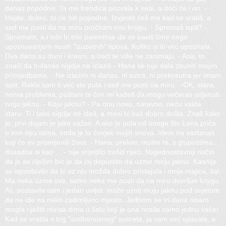
danas popodne. Ta me frendica pozvala k sebi, a doći će i on. -
Hajde, dobro, to će biti popodne. Izvjestit ćeš me kad se vratiš, a
sad me pusti da na miru pročitam ovu knjigu. - Spremaš ispit? -
Spremam, a i tebi bi bilo pametnije da se baviš time nego
upoznavanjem novih "izuzetnih" tipova. Koliko si ih već upoznala.
Dva dana su divni i krasni, a treći te više ne zanimaju. - Ana, to
znači da ti danas nigdje ne izlaziš - Hana se nije dala zbuniti mojim
primjedbama. - Ne izlazim ni danas, ni sutra, ni prekosutra jer imam
ispit. Rekla sam ti već sto puta i sad me pusti na miru. - OK, stara,
nema problema, puštam te čim mi kažeš da mogu večeras odjenuti
tvoju jaknu. - Koju jaknu? - Pa onu novu, naravno, neću valda
staru. Ti i tako nigdje ne ideš, a meni bi baš dobro došla. Znaš kako
je, prvi dojam je jako važan. A ako je pola od onoga što Lana priča
o tom tipu istina, onda je to čovjek mojih snova. Idem na sastanak
koji će mi promijeniti život. - Hana, prekini, molim te, s glupostima,
dosadna si kao ... - nije vrijedilo trošiti riječi. Najjednostavniji način
da je se riješim bio je da joj dopustim da uzme moju jaknu. Kasnije
se ispostavilo da bi uz nju možda dobro pristajala i moja majica, šal.
Ma neka uzme sve, samo neka me pusti da na miru dovršim knjigu.
Ali, postavila sam i jedan uvijet: može uzeti moju jaknu pod uvjetom
da ne ide na neko zadimljeno mjesto. Jednom se tri dana nisam
mogla riješiti mirisa dima u šalu koji je ona nosila samo jednu večer.
Kad se vratila s tog "sudbonosnog" susreta, ja sam već spavala, a