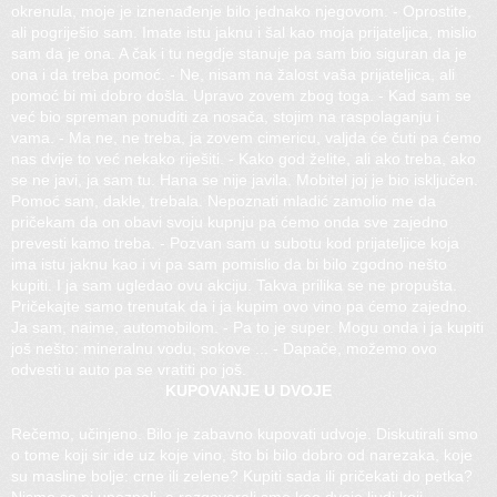
okrenula, moje je iznenađenje bilo jednako njegovom. - Oprostite,
ali pogriješio sam. Imate istu jaknu i šal kao moja prijateljica, mislio
sam da je ona. A čak i tu negdje stanuje pa sam bio siguran da je
ona i da treba pomoć. - Ne, nisam na žalost vaša prijateljica, ali
pomoć bi mi dobro došla. Upravo zovem zbog toga. - Kad sam se
već bio spreman ponuditi za nosača, stojim na raspolaganju i
vama. - Ma ne, ne treba, ja zovem cimericu, valjda će čuti pa ćemo
nas dvije to već nekako riješiti. - Kako god želite, ali ako treba, ako
se ne javi, ja sam tu. Hana se nije javila. Mobitel joj je bio isključen.
Pomoć sam, dakle, trebala. Nepoznati mladić zamolio me da
pričekam da on obavi svoju kupnju pa ćemo onda sve zajedno
prevesti kamo treba. - Pozvan sam u subotu kod prijateljice koja
ima istu jaknu kao i vi pa sam pomislio da bi bilo zgodno nešto
kupiti. I ja sam ugledao ovu akciju. Takva prilika se ne propušta.
Pričekajte samo trenutak da i ja kupim ovo vino pa ćemo zajedno.
Ja sam, naime, automobilom. - Pa to je super. Mogu onda i ja kupiti
još nešto: mineralnu vodu, sokove ... - Dapače, možemo ovo
odvesti u auto pa se vratiti po još.
KUPOVANJE U DVOJE
Rečemo, učinjeno. Bilo je zabavno kupovati udvoje. Diskutirali smo
o tome koji sir ide uz koje vino, što bi bilo dobro od narezaka, koje
su masline bolje: crne ili zelene? Kupiti sada ili pričekati do petka?