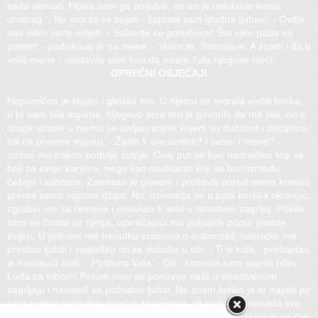
sada skrivati. Htjela sam ga poljubiti, no on je ustuknuo korak
unatrag. - Ne moraš se bojati - šaptala sam gladna ljubavi. - Ovdje
nas nitko neće vidjeti. - Saberite se poručnice! Što vam pada na
pamet! - podviknuo je na mene. - Volim te, Tomislave. A znam i da ti
voliš mene - nastavila sam kao da nisam čula njegove riječi.
OPREČNI OSJEĆAJI
Nepomično je stajao i gledao me. U njemu se morala voditi borba,
u to sam bila sigurna. Njegovo srce mu je govorilo da me želi, no s
druge strane u njemu se javljao vojnik kojem su dužnost i disciplina
bili na prvome mjestu. - Želite li sve uništiti? I sebe, i mene? -
upitao me nakon podulje šutnje. Ovaj put ne kao nadređeni koji se
boji za svoju karijeru, nego kao muškarac koji se bori između
čežnje i zabrane. Zatresao je glavom i prošavši pored mene krenuo
prema svom vojnom džipu. No, iznenada se u pola koraka okrenuo,
zgrabio me za ramena i privukao k sebi u strastven zagrljaj. Privila
sam se čvrsto uz njega, uzvraćajući mu poljupce poput gladne
zvijeri. U jednom me trenutku pritisnuo o automobil, nakratko me
prestao ljubiti i zagledao mi se duboko u oči. - Ti si luda - prošaptao
je hvatajući zrak. - Potpuno luda. - Da - kimnula sam sjajnih očiju. -
Luda za tobom! Potom smo se ponovno našli u strastvenom
zagrljaju i nastavili se požudno ljubiti. Ne znam koliko je to trajalo jer
sam potpuno izgubila osjećaj za vrijeme, ali onda je iznenada sve
prestalo. Tomislav me naglo ispustio iz zagrlaja, odmaknuvši se čak