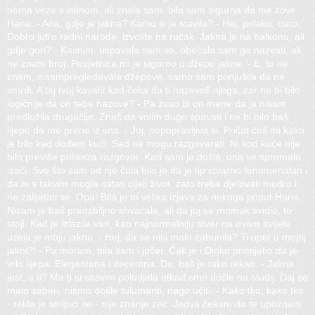
nema veze s istinom, ali znala sam, bila sam sigurna da me zove
Hana. - Ana, gdje je jakna? Kamo si je stavila? - Hej, polako, curo.
Dobro jutro radni narode, izvolite na ručak. Jakna je na balkonu, ali
gdje gori? - Kasnim, uspavala sam se, obećala sam ga nazvati, ali
ne znam broj. Posjetnica mi je sigurno u džepu jakne. - E, to ne
znam, nisampregledavala džepove, samo sam ponjušila da ne
smrdi. A taj tvoj kavalir kad čeka da ti nazoveš njega, zar ne bi bilo
logičnije da on tebe nazove? - Pa zvao bi on mene da ja nisam
predložila drugačije. Znaš da volim dugo spavati i ne bi bilo baš
lijepo da me prene iz sna. - Joj, nepopravljiva si. Pričat ćeš mi kako
je bilo kad dođem kući. Sad ne mogu razgovarati. Ni kod kuće nije
bilo previše prilikeza razgovor. Kad sam ja došla, ona se spremala
izaći. Sve što sam od nje čula bilo je da je tip stvarno fenomenalan i
da bi s takvim mogla ostati cijeli život, zato treba djelovati mudro i
ne zalijetati se. Opa! Bila je to velika izjava za nekoga poput Hane.
Nisam je baš preozbiljno shvaćala, ali da joj se momak svidio, to
stoji. Kad je izlazila van, kao najnormalniju stvar na ovom svijetu
uzela je moju jaknu. - Hej, da se nisi malo zabunila? Ti opet u mojoj
jakni?! - Pa moram, bila sam i jučer. Čak je i Dinko primijetio da je
vrlo lijepa. Elegantana i decentna. Da, baš je tako rekao. - Jakna
jest, a ti? Ma ti si sasvim poludjela otkad smo došle na studij. Daj se
malo saberi, nismo došle tulumariti, nego učiti. - Kako tko, kako tko
- rekla je smijući se - nije znanje zec. Jedva čekam da te upoznam