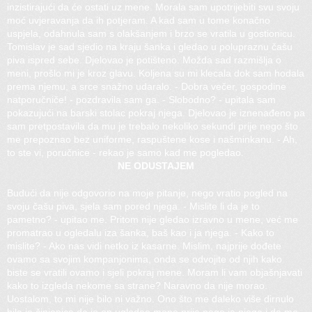
inzistirajući da će ostati uz mene. Morala sam upotrijebiti svu svoju
moć uvjeravanja da ih potjeram. A kad sam u tome konačno
uspjela, odahnula sam s olakšanjem i brzo se vratila u gostionicu.
Tomislav je sad sjedio na kraju šanka i gledao u polupraznu čašu
piva ispred sebe. Djelovao je potišteno. Možda sad razmišlja o
meni, prošlo mi je kroz glavu. Koljena su mi klecala dok sam hodala
prema njemu, a srce snažno udaralo. - Dobra večer, gospodine
natporučniče! - pozdravila sam ga. - Slobodno? - upitala sam
pokazujući na barski stolac pokraj njega. Djelovao je iznenađeno pa
sam pretpostavila da mu je trebalo nekoliko sekundi prije nego što
me prepoznao bez uniforme, raspuštene kose i našminkanu. - Ah,
to ste vi, poručnice - rekao je samo kad me pogledao.
NE ODUSTAJEM
Budući da nije odgovorio na moje pitanje, nego vratio pogled na
svoju čašu piva, sjela sam pored njega. - Mislite li da je to
pametno? - upitao me. Pritom nije gledao izravno u mene, već me
promatrao u ogledalu iza šanka, baš kao i ja njega. - Kako to
mislite? - Ako nas vidi netko iz kasarne. Mislim, najprije dođete
ovamo sa svojim kompanjonima, onda se odvojite od njih kako
biste se vratili ovamo i sjeli pokraj mene. Moram li vam objašnjavati
kako to izgleda nekome sa strane? Naravno da nije morao.
Uostalom, to mi nije bilo ni važno. Ono što me daleko više dirnulo