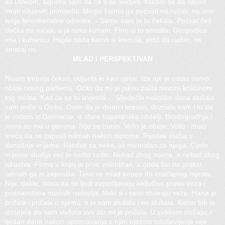
sa Dinkom, sigurna sam da će ti se svidjeti. Kladim se da nećeš
imati nikakvih primjedbi. Mogle bismo ga pozvati na ručak, na one
tvoje fenomenalne odreske. - Samo sam te tu čekala. Pozvat ćeš
dečka na ručak, a ja neka kuham. Fino si to smislila. Gospođica
ima i kuharicu. Hajde sada kamo si krenula, vidiš da radim, ne
smetaj mi.
MLAD I PERSPEKTIVAN
Nisam trebala čekati, odjurila je kao vjetar. Iza nje je ostao samo
oblak novog parfema. Očito da mi je jaknu zalila novom količinom
tog mirisa. Kad će se to izvjetriti ... Sljedećih nekoliko dana slušala
sam priče o Dinku. Osim da je divan i krasan, doznala sam i to da
je rodom iz Dalmacije, iz stare kapetanske obitelji. Brodogradnja i
more su mu u genima. Nije se bunio. Volio je oboje. Volio i imao
sreću da se zaposli odmah nakon diplome. Rijedak slučaj u
današnje vrijeme. Rijedak za neke, ali normalan za njega. Cijelo
vrijeme studija već je nešto radio. Nekad zbog novca, a nekad zbog
iskustva. Firma u kojoj je prvo volontirao, a onda bio na praksi,
odmah ga je zaposlila. Tako se mlad popeo do značajnog mjesta.
Nije, dakle, istina da se ljudi zapošljavaju isključivo preko veza i
poznanstava moćnih roditelja. Neki si i sami stvaraju veze. Hana je
pričala i pričala o njemu, a ja sam slušala i ne slušala. Kamo bih ja
dospjela da sam slušala sve što mi je pričala. U svakom slučaju, i
tjedan dana nakon upoznavanja s njim njezino oduševljenje nije