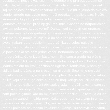
postajala bi neizdrživa. Nije mi to doduše bilo prvi put da sam se
zaljubila, ali prvi put u životu sam iskusila što znači biti lud za nekim.
Taj me osjećaj doslovce razdirao iznutra. Bilo mi je jasno da ovakvo
stanje između nas dvoje neće moći potrajati na dulje staze. Nešto
se moralo dogoditi, pitanje je bilo samo što? Nisam mogla
jednostavno istupiti pred njega i reći mu: "Gospodine natporučniče,
javljam pokorno: ja vas volim!" Danas, kad se osvrnem unatrag,
gledam na sva ta događanja s izvjesnom dozom humora, no u ono
vrijeme ni najmanje mi nije bilo do šale. Koliko sam bila ozbiljna u
svojoj nakani da pridobijem natporučnika za sebe, najbolje
pokazuje ono što sam učinila - najveću glupost u svom životu. A sve
je počelo tako što sam jedne večeri nenadano naletjela na
natporučnika Kleka izvan kasarne ... Bila sam u gradu na piću s
nekoliko svojih kolega i već smo bili dobro raspoloženi kad sam za
jednim stolom na kraju gostionice ugledala Tomislava. Nisam ga
vidjela kad je ušao, a na sreću nisu ni ostali. Srce mi je smjesta
počelo ubrzano tući, a mozak kovati plan. Bila je to za mene velika
prilika koju sam dugo čekala. Kad su moji kolege odlučili da bismo
mogli krenuti dalje u noćni obilazak grada i naručili taksi, ja sam se
tobože složila s njima. Međutim, čim smo izašli, ispred gostionice
sam počela glumiti kao da mi je iznenada pozlilo. - Idite vi, ja ću još
morati na zahod i možda popiti čašu vode - poticala sam ih u nadi
da ću ih se što prije riješiti. No, baš su se te večeri inače grubi dečki
morali pokazati savršenim kavalirima! Odbijali su ostaviti me samu,