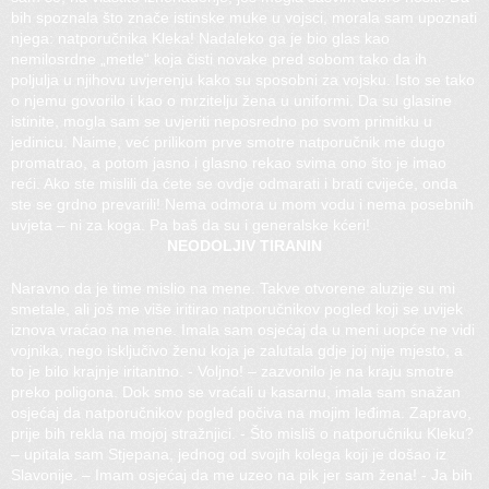
bih spoznala što znače istinske muke u vojsci, morala sam upoznati
njega: natporučnika Kleka! Nadaleko ga je bio glas kao
nemilosrdne „metle“ koja čisti novake pred sobom tako da ih
poljulja u njihovu uvjerenju kako su sposobni za vojsku. Isto se tako
o njemu govorilo i kao o mrzitelju žena u uniformi. Da su glasine
istinite, mogla sam se uvjeriti neposredno po svom primitku u
jedinicu. Naime, već prilikom prve smotre natporučnik me dugo
promatrao, a potom jasno i glasno rekao svima ono što je imao
reći. Ako ste mislili da ćete se ovdje odmarati i brati cvijeće, onda
ste se grdno prevarili! Nema odmora u mom vodu i nema posebnih
uvjeta – ni za koga. Pa baš da su i generalske kćeri!
NEODOLJIV TIRANIN
Naravno da je time mislio na mene. Takve otvorene aluzije su mi
smetale, ali još me više iritirao natporučnikov pogled koji se uvijek
iznova vraćao na mene. Imala sam osjećaj da u meni uopće ne vidi
vojnika, nego isključivo ženu koja je zalutala gdje joj nije mjesto, a
to je bilo krajnje iritantno. - Voljno! – zazvonilo je na kraju smotre
preko poligona. Dok smo se vraćali u kasarnu, imala sam snažan
osjećaj da natporučnikov pogled počiva na mojim leđima. Zapravo,
prije bih rekla na mojoj stražnjici. - Što misliš o natporučniku Kleku?
– upitala sam Stjepana, jednog od svojih kolega koji je došao iz
Slavonije. – Imam osjećaj da me uzeo na pik jer sam žena! - Ja bih