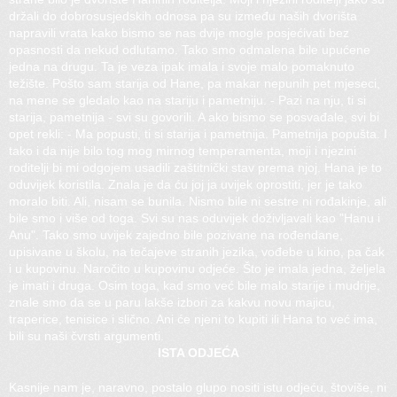
držali do dobrosusjedskih odnosa pa su između naših dvorišta
napravili vrata kako bismo se nas dvije mogle posjećivati bez
opasnosti da nekud odlutamo. Tako smo odmalena bile upućene
jedna na drugu. Ta je veza ipak imala i svoje malo pomaknuto
težište. Pošto sam starija od Hane, pa makar nepunih pet mjeseci,
na mene se gledalo kao na stariju i pametniju. - Pazi na nju, ti si
starija, pametnija - svi su govorili. A ako bismo se posvađale, svi bi
opet rekli: - Ma popusti, ti si starija i pametnija. Pametnija popušta. I
tako i da nije bilo tog mog mirnog temperamenta, moji i njezini
roditelji bi mi odgojem usadili zaštitnički stav prema njoj. Hana je to
oduvijek koristila. Znala je da ću joj ja uvijek oprostiti, jer je tako
moralo biti. Ali, nisam se bunila. Nismo bile ni sestre ni rođakinje, ali
bile smo i više od toga. Svi su nas oduvijek doživljavali kao "Hanu i
Anu". Tako smo uvijek zajedno bile pozivane na rođendane,
upisivane u školu, na tečajeve stranih jezika, vođebe u kino, pa čak
i u kupovinu. Naročito u kupovinu odjeće. Što je imala jedna, željela
je imati i druga. Osim toga, kad smo već bile malo starije i mudrije,
znale smo da se u paru lakše izbori za kakvu novu majicu,
traperice, tenisice i slično. Ani će njeni to kupiti ili Hana to već ima,
bili su naši čvrsti argumenti.
ISTA ODJEĆA
Kasnije nam je, naravno, postalo glupo nositi istu odjeću, štoviše, ni