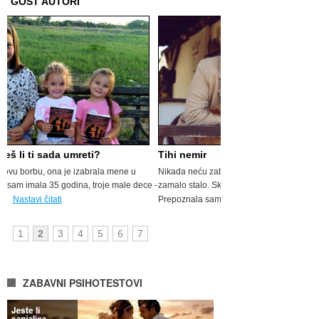
GOST AUTORI
Tihi nemir
Nikada neću zaboraviti taj dan kada mi je srce
zamalo stalo. Skup generacija i okupljanje u školi...
Prepoznala sam taj glas koji ...
Nastavi čitati
1
2
3
4
5
6
7
ZABAVNI PSIHOTESTOVI