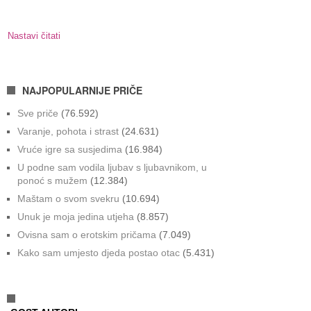
Nastavi čitati
NAJPOPULARNIJE PRIČE
Sve priče
(76.592)
Varanje, pohota i strast
(24.631)
Vruće igre sa susjedima
(16.984)
U podne sam vodila ljubav s ljubavnikom, u
ponoć s mužem
(12.384)
Maštam o svom svekru
(10.694)
Unuk je moja jedina utjeha
(8.857)
Ovisna sam o erotskim pričama
(7.049)
Kako sam umjesto djeda postao otac
(5.431)