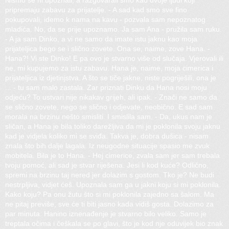
Nismo se ni upoznali, a razgovarali smo kao dvoje ljudi koji
pripremaju zabavu za prijatelje. - A sad kad smo sve fino
pokupovali, idemo k nama na kavu - pozvala sam nepoznatog
mladića. No, da se prije upoznamo. Ja sam Ana - pružila sam ruku.
- A ja sam Dinko, a vi ne samo da imate istu jaknu kao moja
prijateljica bego se i slično zovete. Ona se, naime, zove Hana. -
Hana?! Vi ste Dinko! E pa ovo je stvarno više od slučaja. Vjerovali ili
ne, mi kupujemo za istu zabavu. Hana je, naime, moja cimerica i
prijateljica iz djetinjstva. A što se tiče jakne, niste pogriješili, ona je
... - tu sam malo zastala. Zar priznati Dinku da Hana nosi moju
odjeću? To ustvari nije nikakav grijeh, ali ipak. - Znači ne samo da
se slično zovete, nego se slično i odjevate, neobično. E sad sam
morala na brzinu nešto smisliti. I smislila sam. - Da, ukus nam je
sličan, a Hana je bila toliko darežljiva da mi je poklonila svoju jaknu
kad je vidjela koliko mi se sviđa. Takva je, dobra dušica - nisam
znala što bih dalje lagala. Iz neugodne situacije spasio me zvuk
mobitela. Bila je to Hana. - Hej cimerice, zvala sam jer sam trebala
tvoju pomoć, ali sad je stvar riješena. Jesi li kod kuće? Odlično,
spremi na brzinu taj nered jer dolazim s gostom. Tko je? Ne budi
nestrpljiva, vidjet ćeš. Upoznala sam ga u jakni koju si mi poklonila.
Kako koju? Pa onu žutu što si mi poklonila zajedno sa šalom. Ma
ne pitaj previše, sve će ti biti jasno kada vidiš gosta. Dolazimo za
par minuta. Hanino iznenađenje je stvarno bilo veliko. Samo je
treptala očima i češkala se po glavi, što je kod nje oduvijek bio znak