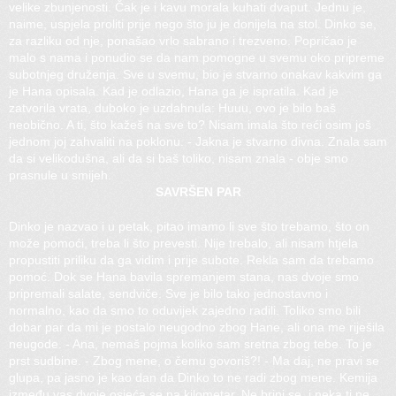
velike zbunjenosti. Čak je i kavu morala kuhati dvaput. Jednu je,
naime, uspjela proliti prije nego što ju je donijela na stol. Dinko se,
za razliku od nje, ponašao vrlo sabrano i trezveno. Popričao je
malo s nama i ponudio se da nam pomogne u svemu oko pripreme
subotnjeg druženja. Sve u svemu, bio je stvarno onakav kakvim ga
je Hana opisala. Kad je odlazio, Hana ga je ispratila. Kad je
zatvorila vrata, duboko je uzdahnula: Huuu, ovo je bilo baš
neobično. A ti, što kažeš na sve to? Nisam imala što reći osim još
jednom joj zahvaliti na poklonu. - Jakna je stvarno divna. Znala sam
da si velikodušna, ali da si baš toliko, nisam znala - obje smo
prasnule u smijeh.
SAVRŠEN PAR
Dinko je nazvao i u petak, pitao imamo li sve što trebamo, što on
može pomoći, treba li što prevesti. Nije trebalo, ali nisam htjela
propustiti priliku da ga vidim i prije subote. Rekla sam da trebamo
pomoć. Dok se Hana bavila spremanjem stana, nas dvoje smo
pripremali salate, sendviče. Sve je bilo tako jednostavno i
normalno, kao da smo to oduvijek zajedno radili. Toliko smo bili
dobar par da mi je postalo neugodno zbog Hane, ali ona me riješila
neugode. - Ana, nemaš pojma koliko sam sretna zbog tebe. To je
prst sudbine. - Zbog mene, o čemu govoriš?! - Ma daj, ne pravi se
glupa, pa jasno je kao dan da Dinko to ne radi zbog mene. Kemija
između vas dvoje osjeća se na kilometar. Ne brini se, i neka ti ne