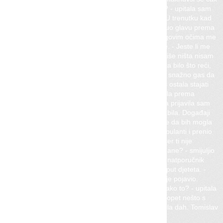
korak od mene, i okrenuo glavu u stranu. - Što ti je? - upitala sam
ga šapatom pokušavajući mu se ponovno približiti. U trenutku kad
sam ga dotakla prstima po licu, tako je naglo okrenuo glavu prema
meni da sam se lecnula. Neprijateljski pogled u njegovim očima me
plašio. - Ovo se nije dogodilo! - dreknuo je na mene. - Jeste li me
razumjeli, poručnice? Nije se dogodilo! Odjednom više ništa nisam
shvaćala. Kako je to mislio? Prije nego što sam stigla bilo što reći,
on je već uskočio u svoj auto i odjurio dodajući tako snažno gas da
su gume zacviljele na asfaltu. Neko vrijeme sam još ostala stajati
na parkiralištu kao oduzeta, a onda potišteno krenula prema
kasarni. Što se to upravo dogodilo? Slijedećeg dana prijavila sam
službenom liječniku da nisam dobro. Zaista i nisam bila. Događaji
od prethodne noći suviše su uzburkali moje osjećaje da bih mogla
normalno izdržati vježbu. Stjepan me posjetio u ambulanti i prenio
mi pozdrave od drugih. - Znači, ona mučnina od jučer ti nije
prestala. Da nisi nešto pojela? Ili možda imaš one dane? - smijuljio
se. - Nije mi ništa. Samo nisam raspoložena da me natporučnik
naganja po poligonu - odgovorila sam nadureno poput djeteta. -
Zbog toga nisi morala glumiti bolest. Taj se jutros nije pojavio.
Srjepan je slegnuo ramenima. Naćulila sam uši. - Kako to? - upitala
sam trudeći se zvučati nezainteresirano. - Valjda je opet nešto s
njegovom djevojkom. Sad sam na trenutak zaustavila dah. Tomislav
ima djevojku?