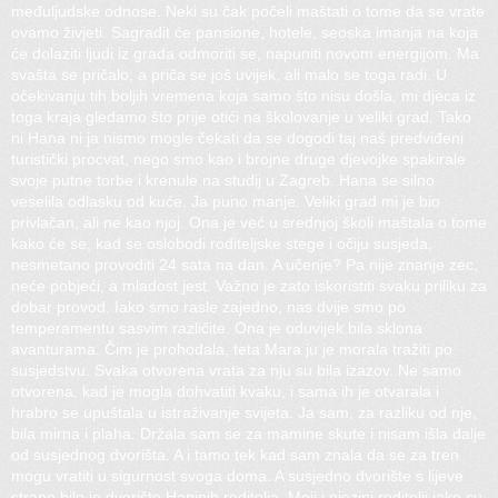
međuljudske odnose. Neki su čak počeli maštati o tome da se vrate
ovamo živjeti. Sagradit će pansione, hotele, seoska imanja na koja
će dolaziti ljudi iz grada odmoriti se, napuniti novom energijom. Ma
svašta se pričalo, a priča se još uvijek, ali malo se toga radi. U
očekivanju tih boljih vremena koja samo što nisu došla, mi djeca iz
toga kraja gledamo što prije otići na školovanje u veliki grad. Tako
ni Hana ni ja nismo mogle čekati da se dogodi taj naš predviđeni
turistički procvat, nego smo kao i brojne druge djevojke spakirale
svoje putne torbe i krenule na studij u Zagreb. Hana se silno
veselila odlasku od kuće. Ja puno manje. Veliki grad mi je bio
privlačan, ali ne kao njoj. Ona je već u srednjoj školi maštala o tome
kako će se, kad se oslobodi roditeljske stege i očiju susjeda,
nesmetano provoditi 24 sata na dan. A učenje? Pa nije znanje zec,
neće pobjeći, a mladost jest. Važno je zato iskoristiti svaku priliku za
dobar provod. Iako smo rasle zajedno, nas dvije smo po
temperamentu sasvim različite. Ona je oduvijek bila sklona
avanturama. Čim je prohodala, teta Mara ju je morala tražiti po
susjedstvu. Svaka otvorena vrata za nju su bila izazov. Ne samo
otvorena, kad je mogla dohvatiti kvaku, i sama ih je otvarala i
hrabro se upuštala u istraživanje svijeta. Ja sam, za razliku od nje,
bila mirna i plaha. Držala sam se za mamine skute i nisam išla dalje
od susjednog dvorišta. A i tamo tek kad sam znala da se za tren
mogu vratiti u sigurnost svoga doma. A susjedno dvorište s lijeve
strane bilo je dvorište Haninih roditelja. Moji i njezini roditelji jako su