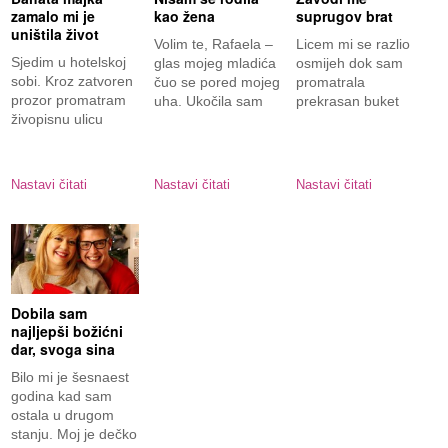
zamalo mi je
kao žena
suprugov brat
uništila život
Volim te, Rafaela –
Licem mi se razlio
Sjedim u hotelskoj
glas mojeg mladića
osmijeh dok sam
sobi. Kroz zatvoren
čuo se pored mojeg
promatrala
prozor promatram
uha. Ukočila sam
prekrasan buket
živopisnu ulicu
ruža u Zoranovim
Santiaga. Sve je
rukama.
užurbano,
Nastavi čitati
Nastavi čitati
Nastavi čitati
Dobila sam
najljepši božićni
dar, svoga sina
Bilo mi je šesnaest
godina kad sam
ostala u drugom
stanju. Moj je dečko