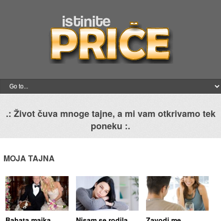
.: Život čuva mnoge tajne, a mi vam otkrivamo tek
poneku :.
MOJA TAJNA
Bahata majka
Nisam se rodila
Zavodi me