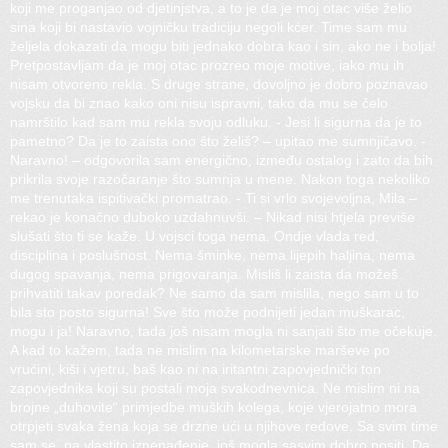
koji me proganjao od djetinjstva, a to je da je moj otac više želio
sina koji bi nastavio vojničku tradiciju negoli kćer. Time sam mu
željela dokazati da mogu biti jednako dobra kao i sin, ako ne i bolja!
Pretpostavljam da je moj otac prozreo moje motive, iako mu ih
nisam otvoreno rekla. S druge strane, dovoljno je dobro poznavao
vojsku da bi znao kako oni nisu ispravni, tako da mu se čelo
namrštilo kad sam mu rekla svoju odluku. - Jesi li sigurna da je to
pametno? Da je to zaista ono što želiš? – upitao me sumnjičavo. -
Naravno! – odgovorila sam energično, između ostalog i zato da bih
prikrila svoje razočaranje što sumnja u mene. Nakon toga nekoliko
me trenutaka ispitivački promatrao. - Ti si vrlo svojevoljna, Mila –
rekao je konačno duboko uzdahnuvši. – Nikad nisi htjela previše
slušati što ti se kaže. U vojsci toga nema. Ondje vlada red,
disciplina i poslušnost. Nema šminke, nema lijepih haljina, nema
dugog spavanja, nema prigovaranja. Misliš li zaista da možeš
prihvatiti takav poredak? Ne samo da sam mislila, nego sam u to
bila sto posto sigurna! Sve što može podnijeti jedan muškarac,
mogu i ja! Naravno, tada još nisam mogla ni sanjati što me očekuje.
A kad to kažem, tada ne mislim na kilometarske marševe po
vrućini, kiši i vjetru, baš kao ni na iritantni zapovjednički ton
zapovjednika koji su postali moja svakodnevnica. Ne mislim ni na
brojne „duhovite“ primjedbe muških kolega, koje vjerojatno mora
otrpjeti svaka žena koja se drzne ući u njihove redove. Sa svim time
sam se, na vlastito iznenađenje, još mogla sasvim dobro nositi. Da