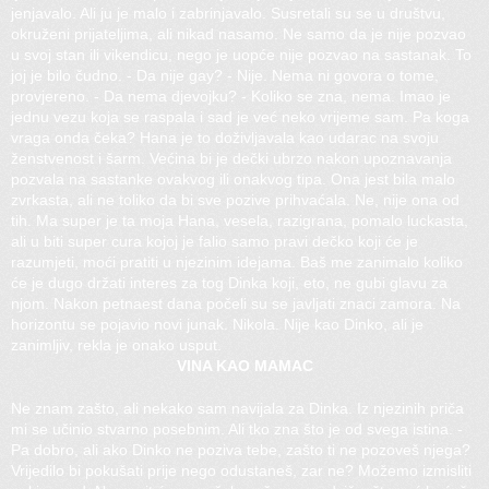
jenjavalo. Ali ju je malo i zabrinjavalo. Susretali su se u društvu,
okruženi prijateljima, ali nikad nasamo. Ne samo da je nije pozvao
u svoj stan ili vikendicu, nego je uopće nije pozvao na sastanak. To
joj je bilo čudno. - Da nije gay? - Nije. Nema ni govora o tome,
provjereno. - Da nema djevojku? - Koliko se zna, nema. Imao je
jednu vezu koja se raspala i sad je već neko vrijeme sam. Pa koga
vraga onda čeka? Hana je to doživljavala kao udarac na svoju
ženstvenost i šarm. Većina bi je dečki ubrzo nakon upoznavanja
pozvala na sastanke ovakvog ili onakvog tipa. Ona jest bila malo
zvrkasta, ali ne toliko da bi sve pozive prihvaćala. Ne, nije ona od
tih. Ma super je ta moja Hana, vesela, razigrana, pomalo luckasta,
ali u biti super cura kojoj je falio samo pravi dečko koji će je
razumjeti, moći pratiti u njezinim idejama. Baš me zanimalo koliko
će je dugo držati interes za tog Dinka koji, eto, ne gubi glavu za
njom. Nakon petnaest dana počeli su se javljati znaci zamora. Na
horizontu se pojavio novi junak. Nikola. Nije kao Dinko, ali je
zanimljiv, rekla je onako usput.
VINA KAO MAMAC
Ne znam zašto, ali nekako sam navijala za Dinka. Iz njezinih priča
mi se učinio stvarno posebnim. Ali tko zna što je od svega istina. -
Pa dobro, ali ako Dinko ne poziva tebe, zašto ti ne pozoveš njega?
Vrijedilo bi pokušati prije nego odustaneš, zar ne? Možemo izmisliti