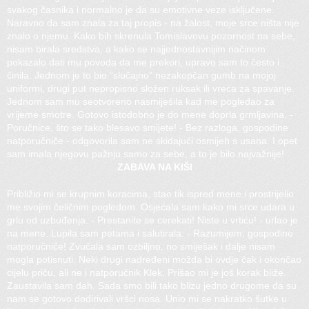
svakog časnika i normalno je da su emotivne veze isključene.
Naravno da sam znala za taj propis - na žalost, moje srce ništa nije
znalo o njemu. Kako bih skrenula Tomislavovu pozornost na sebe,
nisam birala sredstva, a kako se najjednostavnijim načinom
pokazalo dati mu povoda da me prekori, upravo sam to često i
činila. Jednom je to bio "slučajno" nezakopčan gumb na mojoj
uniformi, drugi put nepropisno složen ruksak ili vreća za spavanje.
Jednom sam mu seotvoreno nasmiješila kad me pogledao za
vrijeme smotre. Gotovo istodobno je do mene doprla grmljavina. -
Poručnice, što se tako blesavo smijete! - Bez razloga, gospodine
natporučniče - odgovorila sam ne skidajući osmijeh s usana. I opet
sam imala njegovu pažnju samo za sebe, a to je bilo najvažnije!
ZABAVA NA KIŠI
Približio mi se krupnim koracima, stao tik ispred mene i prostrijelio
me svojim čeličnim pogledom. Osjećala sam kako mi srce udara u
grlu od uzbuđenja. - Prestanite se cerekati! Niste u vrtiću! - urlao je
na mene. Lupila sam petama i salutirala: - Razumijem, gospodine
natporučniče! Zvučala sam ozbiljno, no smiješak i dalje nisam
mogla potisnuti. Neki drugi nadređeni možda bi ovdje čak i okončao
cijelu priču, ali ne i natporučnik Klek. Prišao mi je još korak bliže.
Zaustavila sam dah. Sada smo bili tako blizu jedno drugome da su
nam se gotovo dodirivali vršci nosa. Unio mi se nakratko šutke u