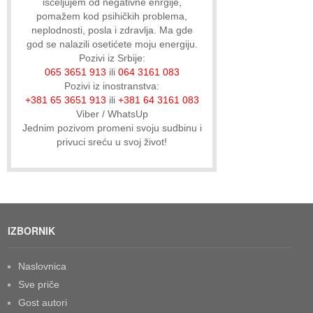
isceljujem od negativne enrgije,
pomažem kod psihičkih problema,
neplodnosti, posla i zdravlja. Ma gde
god se nalazili osetićete moju energiju.
Pozivi iz Srbije:
065 3651 913
ili
064 3161 083
Pozivi iz inostranstva:
+381 65 3651 913
ili
+381 64 3161 083
Viber / WhatsUp
Jednim pozivom promeni svoju sudbinu i
privuci sreću u svoj život!
IZBORNIK
Naslovnica
Sve priče
Gost autori