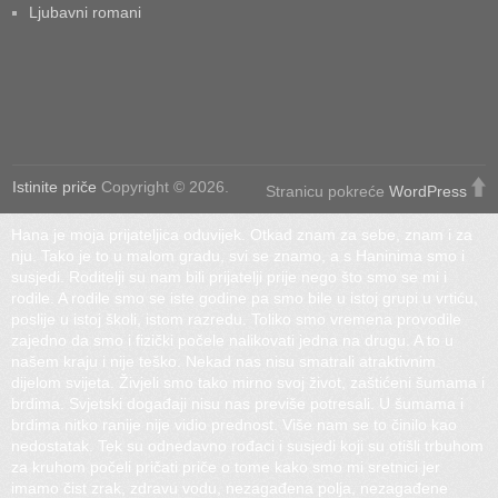
Ljubavni romani
Istinite priče
Copyright © 2026.
Stranicu pokreće
WordPress
Hana je moja prijateljica oduvijek. Otkad znam za sebe, znam i za
nju. Tako je to u malom gradu, svi se znamo, a s Haninima smo i
susjedi. Roditelji su nam bili prijatelji prije nego što smo se mi i
rodile. A rodile smo se iste godine pa smo bile u istoj grupi u vrtiću,
poslije u istoj školi, istom razredu. Toliko smo vremena provodile
zajedno da smo i fizički počele nalikovati jedna na drugu. A to u
našem kraju i nije teško. Nekad nas nisu smatrali atraktivnim
dijelom svijeta. Živjeli smo tako mirno svoj život, zaštićeni šumama i
brdima. Svjetski događaji nisu nas previše potresali. U šumama i
brdima nitko ranije nije vidio prednost. Više nam se to činilo kao
nedostatak. Tek su odnedavno rođaci i susjedi koji su otišli trbuhom
za kruhom počeli pričati priče o tome kako smo mi sretnici jer
imamo čist zrak, zdravu vodu, nezagađena polja, nezagađene