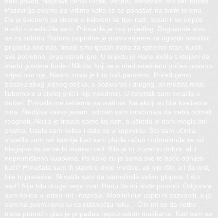
neki povod. Napravit ćemo ručak, večeru, sendviče, što već hoćeš.
Pozovi ga ovamo da vidimo kako će se ponašati na tvom terenu.
Da ja škicnem sa strane o kakvom se tipu radi, isplati li se uopće
truditi - predložila sam. Prihvatila je moj prijedlog. Dogovorile smo
se za subotu. Subota popodne je pravo vrijeme za ugostiti nekoliko
prijatelja kod nas. Imale smo tjedan dana za spremiti stan, kupiti
sve potrebno, organizirati igre. U srijedu je Hana došla s idejom da
među gostima bude i Nikola, koji se u međuvremenu počeo opasno
vrtjeti oko nje. Nisam znala je li to baš pametno. Priređujemo
zabavu zbog jednog dečka, a pozivamo i drugog, ali možda malo
ljubomore u cijeloj priči i nije naodmet. U četvrtak sam svratila u
dućan. Privukla me reklama na vratima. Na akciji su bila kvalitetna
vina. Štedljiva kakva jesam, odmah sam izračunala da treba odmah
reagirati. Akcija je trajala samo taj dan, a ušteda bi nam mogla biti
znatna. Uzela sam kolica i dala se u kupovinu. Što sam učinila,
shvatila sam tek kasnije kad sam platila račun i odmaknula se od
blagajne da se ne bi stvarao red. Bila je to izuzetno dobra, ali i
nepromišljena kupovina. Pa kako ću ja sama sve te boce odnijeti
kući? Pokušala sam ih staviti u dvije vrećice, ali nije išlo, a i da jest,
bile bi preteške. Shvatila sam da samučinila veliku glupost. I što
sad? Nije bilo druge nego zvati Hanu da mi dođe pomoći. Odgurala
sam kolica u jedan kut i nazvala. Mobitel nije uspio ni zazvoniti, a ja
sam na svom ramenu osjetilanečiju ruku. - Čini mi se da netko
treba pomoć - glas je pripadao nepoznatom muškarcu. Kad sam se