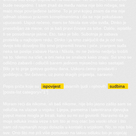
bude neugodno. I sam znaš da među nama nije bilo ničega, tek
malo moje povrijeđene taštine. To je prvi kojeg znam da me nije
odmah obasuo praznim komplimentima i da se nije pokušavao
upucavati. Usput rečeno, meni se Nikola sve više sviđa, Dinko je
preozbiljan za mene, on je baš pravi čovjek za tebe. Dakle, isplatilo
ti se posuđivanje jakne. Eto, tako je bilo. Subotnja je zabava
protekla u najboljem redu. Dinko i ja smo zaključili da je od nas
dvoje bilo dovoljno što smo pripremili hranu i piće, pranjem suđa
neka se poslije zabave Hana i Nikola, mi ne želimo nedjelju trošiti
na to. Idemo na izlet, a oni neka se snalaze kako znaju. Svi smo se
odlično zabavili i odlučili barem jednom mjesečno tako sastajati.
Bilo je to prije gotovo godinu dana. Uskoro ćemo proslaviti i
godišnjicu. Svi četvero, uz puno dragih prijatelja, naravno.
Popis priča koje su
ispovijest
stvarnih ljudi i njihovih
sudbina
:
[posts-list category="1"]
Moram reći da nikome, ali baš nikome, nije bilo jasno zašto sam se
odlučila na ulazak u vojsku. Lijepa, pametna i talentirana djevojka
poput mene mogla je birati, kako su mi svi govorili. Naravno da je
moja odluka imala veze s tim što je moj otac bio visoki oficir i što
sam od najmanjih nogu dolazila u kontakt s vojskom. No, to nije bilo
sve. Ono što me još više ponukalo na takvu odluku bio je osjećaj